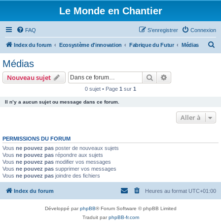
Le Monde en Chantier
FAQ
S’enregistrer
Connexion
R
Index du forum
Ecosystème d'innovation
Fabrique du Futur
Médias
e
Médias
c
Rechercher
Recherche avanc
Nouveau sujet
h
0 sujet • Page
1
sur
1
e
Il n’y a aucun sujet ou message dans ce forum.
r
c
Aller à
h
PERMISSIONS DU FORUM
e
Vous
ne pouvez pas
poster de nouveaux sujets
r
Vous
ne pouvez pas
répondre aux sujets
Vous
ne pouvez pas
modifier vos messages
Vous
ne pouvez pas
supprimer vos messages
Vous
ne pouvez pas
joindre des fichiers
Index du forum
Heures au format
UTC+01:00
Développé par
phpBB
® Forum Software © phpBB Limited
Traduit par
phpBB-fr.com