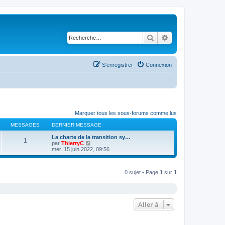
Rechercher
Recherche avancé
S’enregistrer
Connexion
Marquer tous les sous-forums comme lus
MESSAGES
DERNIER MESSAGE
La charte de la transition sy…
1
V
par
ThierryC
o
mer. 15 juin 2022, 09:56
i
r
l
0 sujet • Page
1
sur
1
e
d
e
r
n
i
Aller à
e
r
m