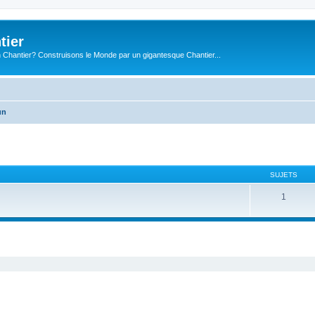
tier
 Chantier? Construisons le Monde par un gigantesque Chantier...
un
SUJETS
1
cher
cherche avancée