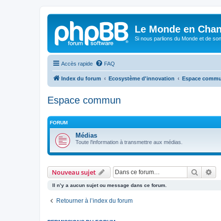
Le Monde en Chan
Si nous parlions du Monde et de son
Accès rapide
FAQ
Index du forum
Ecosystème d'innovation
Espace comm
Espace commun
FORUM
Médias
Toute l'information à transmettre aux médias.
Recher
Re
Nouveau sujet
Il n’y a aucun sujet ou message dans ce forum.
Retourner à l’index du forum