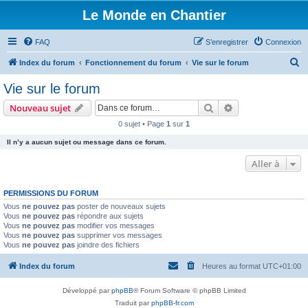
Le Monde en Chantier
FAQ
S’enregistrer
Connexion
R
Index du forum
Fonctionnement du forum
Vie sur le forum
e
Vie sur le forum
c
Rechercher
Recherche avanc
Nouveau sujet
h
0 sujet • Page
1
sur
1
e
Il n’y a aucun sujet ou message dans ce forum.
r
c
Aller à
h
PERMISSIONS DU FORUM
e
Vous
ne pouvez pas
poster de nouveaux sujets
r
Vous
ne pouvez pas
répondre aux sujets
Vous
ne pouvez pas
modifier vos messages
Vous
ne pouvez pas
supprimer vos messages
Vous
ne pouvez pas
joindre des fichiers
Index du forum
Heures au format
UTC+01:00
Développé par
phpBB
® Forum Software © phpBB Limited
Traduit par
phpBB-fr.com