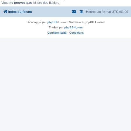
Vous
ne pouvez pas
joindre des fichiers
Index du forum
Heures au format
UTC+01:00
Développé par
phpBB
® Forum Software © phpBB Limited
Traduit par
phpBB-fr.com
Confidentialité
|
Conditions