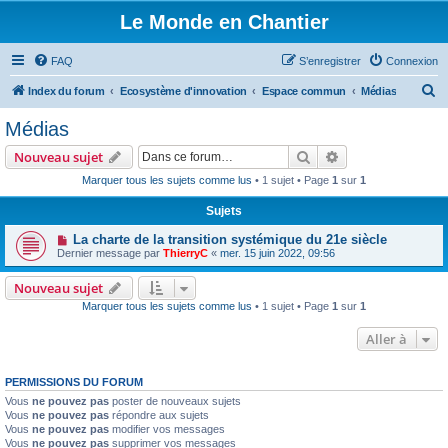
Le Monde en Chantier
FAQ
S’enregistrer
Connexion
R
Index du forum
Ecosystème d'innovation
Espace commun
Médias
e
Médias
c
Rechercher
Recherche avanc
Nouveau sujet
h
Marquer tous les sujets comme lus
• 1 sujet • Page
1
sur
1
e
Sujets
r
c
La charte de la transition systémique du 21e siècle
Dernier message par
ThierryC
«
mer. 15 juin 2022, 09:56
h
e
Nouveau sujet
Marquer tous les sujets comme lus
• 1 sujet • Page
1
sur
1
r
Aller à
PERMISSIONS DU FORUM
Vous
ne pouvez pas
poster de nouveaux sujets
Vous
ne pouvez pas
répondre aux sujets
Vous
ne pouvez pas
modifier vos messages
Vous
ne pouvez pas
supprimer vos messages