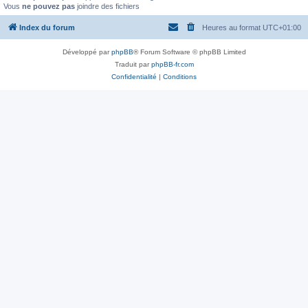
Vous
ne pouvez pas
joindre des fichiers
Index du forum
Heures au format
UTC+01:00
Développé par
phpBB
® Forum Software © phpBB Limited
Traduit par
phpBB-fr.com
Confidentialité
|
Conditions