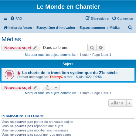
Le Monde en Chantier
FAQ
S’enregistrer
Connexion
R
Index du forum
Ecosystème d'innovation
Espace commun
Médias
e
Médias
c
Rechercher
Recherche avanc
Nouveau sujet
h
Marquer tous les sujets comme lus
• 1 sujet • Page
1
sur
1
e
Sujets
r
c
La charte de la transition systémique du 21e siècle
Dernier message par
ThierryC
«
mer. 15 juin 2022, 09:56
h
e
Nouveau sujet
Marquer tous les sujets comme lus
• 1 sujet • Page
1
sur
1
r
Aller à
PERMISSIONS DU FORUM
Vous
ne pouvez pas
poster de nouveaux sujets
Vous
ne pouvez pas
répondre aux sujets
Vous
ne pouvez pas
modifier vos messages
Vous
ne pouvez pas
supprimer vos messages