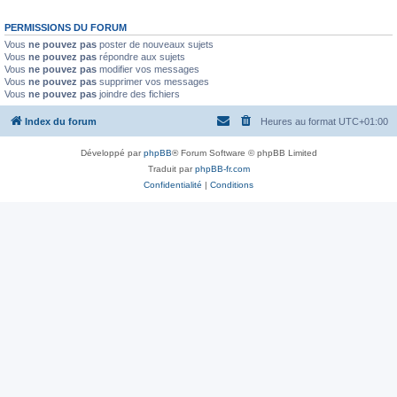
PERMISSIONS DU FORUM
Vous
ne pouvez pas
poster de nouveaux sujets
Vous
ne pouvez pas
répondre aux sujets
Vous
ne pouvez pas
modifier vos messages
Vous
ne pouvez pas
supprimer vos messages
Vous
ne pouvez pas
joindre des fichiers
Index du forum
Heures au format
UTC+01:00
Développé par
phpBB
® Forum Software © phpBB Limited
Traduit par
phpBB-fr.com
Confidentialité
|
Conditions