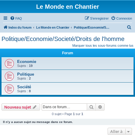
Le Monde en Chantier
FAQ
S’enregistrer
Connexion
R
Index du forum
Le Monde en Chantier
Politique/Economie/Societé/Droits de l'homme
e
Politique/Economie/Societé/Droits de l'homme
c
Marquer tous les sous-forums comme lus
h
Forum
e
Economie
r
Sujets :
19
c
Politique
h
Sujets :
2
e
Société
Sujets :
8
r
Rechercher
Recherche avanc
Nouveau sujet
0 sujet • Page
1
sur
1
Il n’y a aucun sujet ou message dans ce forum.
Aller à