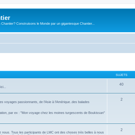
tier
 Chantier? Construisons le Monde par un gigantesque Chantier...
SUJETS
40
ci...
2
es voyages passionnants, de l'Asie à l'Amérique..des balades
nation, par ex : "Mon voyage chez les moines turgescents de Boukissan"
2
ez nous. Tous les participants de LMC ont des choses très belles à nous