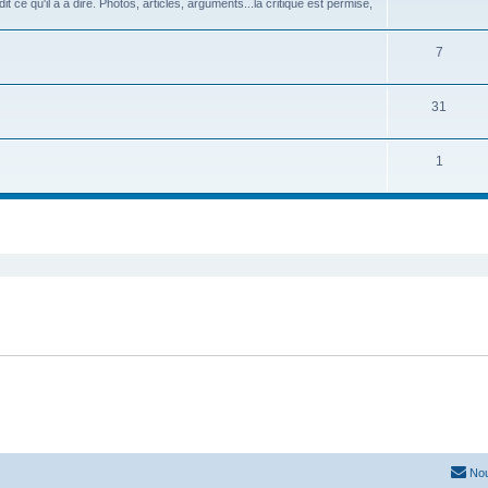
dit ce qu'il a à dire. Photos, articles, arguments...la critique est permise,
7
31
1
cher
cherche avancée
Nou