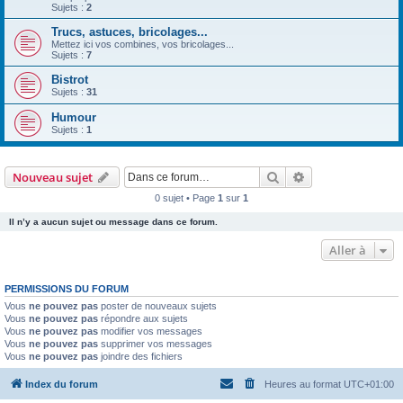
Sujets :
2
Trucs, astuces, bricolages...
Mettez ici vos combines, vos bricolages...
Sujets :
7
Bistrot
Sujets :
31
Humour
Sujets :
1
Rechercher
Recherche avanc
Nouveau sujet
0 sujet • Page
1
sur
1
Il n’y a aucun sujet ou message dans ce forum.
Aller à
PERMISSIONS DU FORUM
Vous
ne pouvez pas
poster de nouveaux sujets
Vous
ne pouvez pas
répondre aux sujets
Vous
ne pouvez pas
modifier vos messages
Vous
ne pouvez pas
supprimer vos messages
Vous
ne pouvez pas
joindre des fichiers
Index du forum
Heures au format
UTC+01:00