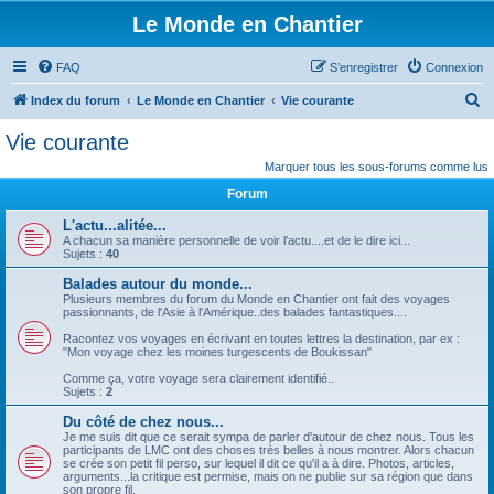
Le Monde en Chantier
FAQ
S’enregistrer
Connexion
R
Index du forum
Le Monde en Chantier
Vie courante
e
Vie courante
c
Marquer tous les sous-forums comme lus
h
Forum
e
L'actu...alitée...
r
A chacun sa manière personnelle de voir l'actu....et de le dire ici...
Sujets :
40
c
Balades autour du monde...
h
Plusieurs membres du forum du Monde en Chantier ont fait des voyages
e
passionnants, de l'Asie à l'Amérique..des balades fantastiques....
r
Racontez vos voyages en écrivant en toutes lettres la destination, par ex :
"Mon voyage chez les moines turgescents de Boukissan"
Comme ça, votre voyage sera clairement identifié..
Sujets :
2
Du côté de chez nous...
Je me suis dit que ce serait sympa de parler d'autour de chez nous. Tous les
participants de LMC ont des choses très belles à nous montrer. Alors chacun
se crée son petit fil perso, sur lequel il dit ce qu'il a à dire. Photos, articles,
arguments...la critique est permise, mais on ne publie sur sa région que dans
son propre fil.