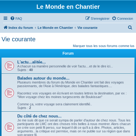
Le Monde en Chantier
FAQ
S’enregistrer
Connexion
R
Index du forum
Le Monde en Chantier
Vie courante
e
Vie courante
c
Marquer tous les sous-forums comme lus
h
Forum
e
L'actu...alitée...
r
A chacun sa manière personnelle de voir l'actu....et de le dire ici...
Sujets :
40
c
Balades autour du monde...
h
Plusieurs membres du forum du Monde en Chantier ont fait des voyages
e
passionnants, de l'Asie à l'Amérique..des balades fantastiques....
r
Racontez vos voyages en écrivant en toutes lettres la destination, par ex :
"Mon voyage chez les moines turgescents de Boukissan"
Comme ça, votre voyage sera clairement identifié..
Sujets :
2
Du côté de chez nous...
Je me suis dit que ce serait sympa de parler d'autour de chez nous. Tous les
participants de LMC ont des choses très belles à nous montrer. Alors chacun
se crée son petit fil perso, sur lequel il dit ce qu'il a à dire. Photos, articles,
arguments...la critique est permise, mais on ne publie sur sa région que dans
son propre fil.