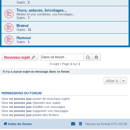
Sujets :
2
Trucs, astuces, bricolages...
Mettez ici vos combines, vos bricolages...
Sujets :
7
Bistrot
Sujets :
31
Humour
Sujets :
1
Rechercher
Recherche avanc
Nouveau sujet
0 sujet • Page
1
sur
1
Il n’y a aucun sujet ou message dans ce forum.
Aller à
PERMISSIONS DU FORUM
Vous
ne pouvez pas
poster de nouveaux sujets
Vous
ne pouvez pas
répondre aux sujets
Vous
ne pouvez pas
modifier vos messages
Vous
ne pouvez pas
supprimer vos messages
Vous
ne pouvez pas
joindre des fichiers
Index du forum
Heures au format
UTC+01:00