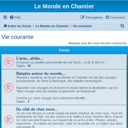
Le Monde en Chantier
FAQ
S’enregistrer
Connexion
R
Index du forum
Le Monde en Chantier
Vie courante
e
Vie courante
c
Marquer tous les sous-forums comme lus
h
Forum
e
L'actu...alitée...
r
A chacun sa manière personnelle de voir l'actu....et de le dire ici...
Sujets :
40
c
Balades autour du monde...
h
Plusieurs membres du forum du Monde en Chantier ont fait des voyages
e
passionnants, de l'Asie à l'Amérique..des balades fantastiques....
r
Racontez vos voyages en écrivant en toutes lettres la destination, par ex :
"Mon voyage chez les moines turgescents de Boukissan"
Comme ça, votre voyage sera clairement identifié..
Sujets :
2
Du côté de chez nous...
Je me suis dit que ce serait sympa de parler d'autour de chez nous. Tous les
participants de LMC ont des choses très belles à nous montrer. Alors chacun
se crée son petit fil perso, sur lequel il dit ce qu'il a à dire. Photos, articles,
arguments...la critique est permise, mais on ne publie sur sa région que dans
son propre fil.