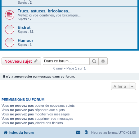
Sujets :
2
Trucs, astuces, bricolages...
Mettez ici vos combines, vos bricolages...
Sujets :
7
Bistrot
Sujets :
31
Humour
Sujets :
1
Rechercher
Recherche avanc
Nouveau sujet
0 sujet • Page
1
sur
1
Il n’y a aucun sujet ou message dans ce forum.
Aller à
PERMISSIONS DU FORUM
Vous
ne pouvez pas
poster de nouveaux sujets
Vous
ne pouvez pas
répondre aux sujets
Vous
ne pouvez pas
modifier vos messages
Vous
ne pouvez pas
supprimer vos messages
Vous
ne pouvez pas
joindre des fichiers
Index du forum
Heures au format
UTC+01:00