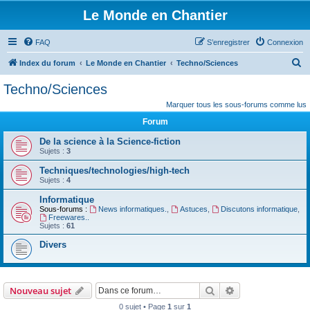
Le Monde en Chantier
FAQ
S’enregistrer
Connexion
R
Index du forum
Le Monde en Chantier
Techno/Sciences
e
Techno/Sciences
c
Marquer tous les sous-forums comme lus
h
Forum
e
De la science à la Science-fiction
r
Sujets :
3
c
Techniques/technologies/high-tech
h
Sujets :
4
e
Informatique
Sous-forums :
News informatiques.
,
Astuces
,
Discutons informatique
,
r
Freewares..
Sujets :
61
Divers
Rechercher
Recherche avanc
Nouveau sujet
0 sujet • Page
1
sur
1