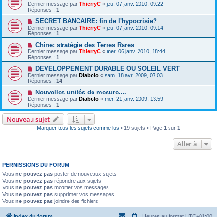
Dernier message par
ThierryC
«
jeu. 07 janv. 2010, 09:22
Réponses :
1
SECRET BANCAIRE: fin de l'hypocrisie?
Dernier message par
ThierryC
«
jeu. 07 janv. 2010, 09:14
Réponses :
1
Chine: stratégie des Terres Rares
Dernier message par
ThierryC
«
mer. 06 janv. 2010, 18:44
Réponses :
1
DEVELOPPEMENT DURABLE OU SOLEIL VERT
Dernier message par
Diabolo
«
sam. 18 avr. 2009, 07:03
Réponses :
14
Nouvelles unités de mesure....
Dernier message par
Diabolo
«
mer. 21 janv. 2009, 13:59
Réponses :
1
Nouveau sujet
Marquer tous les sujets comme lus
• 19 sujets • Page
1
sur
1
Aller à
PERMISSIONS DU FORUM
Vous
ne pouvez pas
poster de nouveaux sujets
Vous
ne pouvez pas
répondre aux sujets
Vous
ne pouvez pas
modifier vos messages
Vous
ne pouvez pas
supprimer vos messages
Vous
ne pouvez pas
joindre des fichiers
Index du forum
Heures au format
UTC+01:00