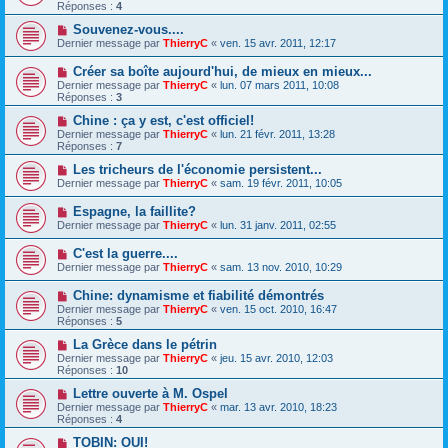
Réponses :
4
Souvenez-vous....
Dernier message par
ThierryC
«
ven. 15 avr. 2011, 12:17
Créer sa boîte aujourd'hui, de mieux en mieux...
Dernier message par
ThierryC
«
lun. 07 mars 2011, 10:08
Réponses :
3
Chine : ça y est, c'est officiel!
Dernier message par
ThierryC
«
lun. 21 févr. 2011, 13:28
Réponses :
7
Les tricheurs de l'économie persistent...
Dernier message par
ThierryC
«
sam. 19 févr. 2011, 10:05
Espagne, la faillite?
Dernier message par
ThierryC
«
lun. 31 janv. 2011, 02:55
C'est la guerre....
Dernier message par
ThierryC
«
sam. 13 nov. 2010, 10:29
Chine: dynamisme et fiabilité démontrés
Dernier message par
ThierryC
«
ven. 15 oct. 2010, 16:47
Réponses :
5
La Grèce dans le pétrin
Dernier message par
ThierryC
«
jeu. 15 avr. 2010, 12:03
Réponses :
10
Lettre ouverte à M. Ospel
Dernier message par
ThierryC
«
mar. 13 avr. 2010, 18:23
Réponses :
4
TOBIN: OUI!