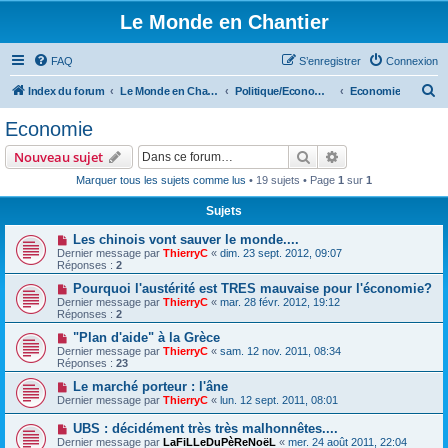
Le Monde en Chantier
FAQ
S’enregistrer
Connexion
R
Index du forum
Le Monde en Chantier
Politique/Economie/Societé/Droits de l'homme
Economie
e
Economie
c
Rechercher
Recherche avanc
Nouveau sujet
h
Marquer tous les sujets comme lus
• 19 sujets • Page
1
sur
1
e
Sujets
r
c
Les chinois vont sauver le monde....
Dernier message par
ThierryC
«
dim. 23 sept. 2012, 09:07
h
Réponses :
2
e
Pourquoi l'austérité est TRES mauvaise pour l'économie?
Dernier message par
ThierryC
«
mar. 28 févr. 2012, 19:12
r
Réponses :
2
"Plan d'aide" à la Grèce
Dernier message par
ThierryC
«
sam. 12 nov. 2011, 08:34
Réponses :
23
Le marché porteur : l'âne
Dernier message par
ThierryC
«
lun. 12 sept. 2011, 08:01
UBS : décidément très très malhonnêtes....
Dernier message par
LaFiLLeDuPèReNoëL
«
mer. 24 août 2011, 22:04