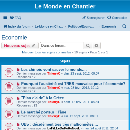
Le Monde en Chantier
FAQ
S’enregistrer
Connexion
R
Index du forum
Le Monde en Chantier
Politique/Economie/Societé/Droits de l'homme
Economie
e
Economie
c
Rechercher
Recherche avanc
Nouveau sujet
h
Marquer tous les sujets comme lus
• 19 sujets • Page
1
sur
1
e
Sujets
r
c
Les chinois vont sauver le monde....
Dernier message par
ThierryC
«
dim. 23 sept. 2012, 09:07
h
Réponses :
2
e
Pourquoi l'austérité est TRES mauvaise pour l'économie?
Dernier message par
ThierryC
«
mar. 28 févr. 2012, 19:12
r
Réponses :
2
"Plan d'aide" à la Grèce
Dernier message par
ThierryC
«
sam. 12 nov. 2011, 08:34
Réponses :
23
Le marché porteur : l'âne
Dernier message par
ThierryC
«
lun. 12 sept. 2011, 08:01
UBS : décidément très très malhonnêtes....
Dernier message par
LaFiLLeDuPèReNoëL
«
mer. 24 août 2011, 22:04