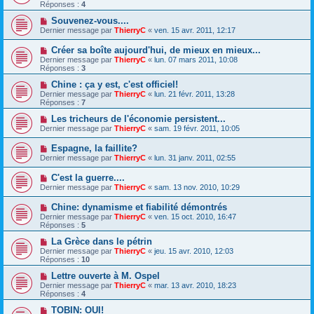
Réponses :
4
Souvenez-vous....
Dernier message par
ThierryC
«
ven. 15 avr. 2011, 12:17
Créer sa boîte aujourd'hui, de mieux en mieux...
Dernier message par
ThierryC
«
lun. 07 mars 2011, 10:08
Réponses :
3
Chine : ça y est, c'est officiel!
Dernier message par
ThierryC
«
lun. 21 févr. 2011, 13:28
Réponses :
7
Les tricheurs de l'économie persistent...
Dernier message par
ThierryC
«
sam. 19 févr. 2011, 10:05
Espagne, la faillite?
Dernier message par
ThierryC
«
lun. 31 janv. 2011, 02:55
C'est la guerre....
Dernier message par
ThierryC
«
sam. 13 nov. 2010, 10:29
Chine: dynamisme et fiabilité démontrés
Dernier message par
ThierryC
«
ven. 15 oct. 2010, 16:47
Réponses :
5
La Grèce dans le pétrin
Dernier message par
ThierryC
«
jeu. 15 avr. 2010, 12:03
Réponses :
10
Lettre ouverte à M. Ospel
Dernier message par
ThierryC
«
mar. 13 avr. 2010, 18:23
Réponses :
4
TOBIN: OUI!