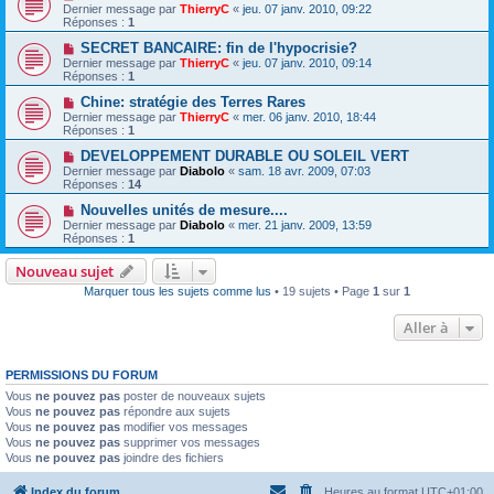
Dernier message par
ThierryC
«
jeu. 07 janv. 2010, 09:22
Réponses :
1
SECRET BANCAIRE: fin de l'hypocrisie?
Dernier message par
ThierryC
«
jeu. 07 janv. 2010, 09:14
Réponses :
1
Chine: stratégie des Terres Rares
Dernier message par
ThierryC
«
mer. 06 janv. 2010, 18:44
Réponses :
1
DEVELOPPEMENT DURABLE OU SOLEIL VERT
Dernier message par
Diabolo
«
sam. 18 avr. 2009, 07:03
Réponses :
14
Nouvelles unités de mesure....
Dernier message par
Diabolo
«
mer. 21 janv. 2009, 13:59
Réponses :
1
Nouveau sujet
Marquer tous les sujets comme lus
• 19 sujets • Page
1
sur
1
Aller à
PERMISSIONS DU FORUM
Vous
ne pouvez pas
poster de nouveaux sujets
Vous
ne pouvez pas
répondre aux sujets
Vous
ne pouvez pas
modifier vos messages
Vous
ne pouvez pas
supprimer vos messages
Vous
ne pouvez pas
joindre des fichiers
Index du forum
Heures au format
UTC+01:00