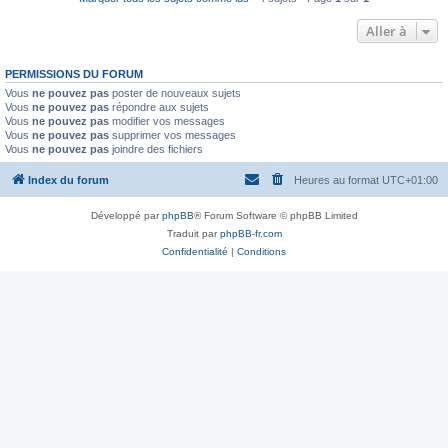
Aller à
PERMISSIONS DU FORUM
Vous
ne pouvez pas
poster de nouveaux sujets
Vous
ne pouvez pas
répondre aux sujets
Vous
ne pouvez pas
modifier vos messages
Vous
ne pouvez pas
supprimer vos messages
Vous
ne pouvez pas
joindre des fichiers
Index du forum
Heures au format
UTC+01:00
Développé par
phpBB
® Forum Software © phpBB Limited
Traduit par
phpBB-fr.com
Confidentialité
|
Conditions