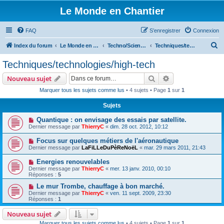
Le Monde en Chantier
FAQ
S’enregistrer
Connexion
R
Index du forum
Le Monde en Chantier
Techno/Sciences
Techniques/technologies/high-tech
e
Techniques/technologies/high-tech
c
Rechercher
Recherche avanc
Nouveau sujet
h
Marquer tous les sujets comme lus
• 4 sujets • Page
1
sur
1
e
Sujets
r
c
Quantique : on envisage des essais par satellite.
Dernier message par
ThierryC
«
dim. 28 oct. 2012, 10:12
h
Focus sur quelques métiers de l'aéronautique
e
Dernier message par
LaFiLLeDuPèReNoëL
«
mar. 29 mars 2011, 21:43
r
Energies renouvelables
Dernier message par
ThierryC
«
mer. 13 janv. 2010, 00:10
Réponses :
5
Le mur Trombe, chauffage à bon marché.
Dernier message par
ThierryC
«
ven. 11 sept. 2009, 23:30
Réponses :
1
Nouveau sujet
Marquer tous les sujets comme lus
• 4 sujets • Page
1
sur
1