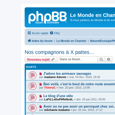
Le Monde en Chan
Si nous parlions du Monde et de son
Accès rapide
FAQ
Index du forum
Le Monde en Chantier
Nature/Ecologie/Pt
Nos compagnons à X pattes...
Recher
Re
Nouveau sujet
SUJETS
J'adore les animaux sauvages
par
madame Adonis
»
mar. 04 févr. 2020, 18:45
Ben voilà, c'est le bout de notre route ensemb
par
ThierryC
»
mer. 20 janv. 2010, 13:08
Le blog d'une véto
par
LaFiLLeDuPèReNoëL
»
dim. 26 juin 2011, 09:00
Avoir ou ne pas avoir un perroquet chez soi..
par
méchante madame
»
jeu. 25 nov. 2010, 17:12