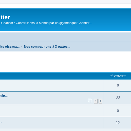
tier
 Chantier? Construisons le Monde par un gigantesque Chantier...
its oiseaux...
Nos compagnons à X pattes...
cher
cherche avancée
RÉPONSES
0
le...
33
1
2
0
.
12