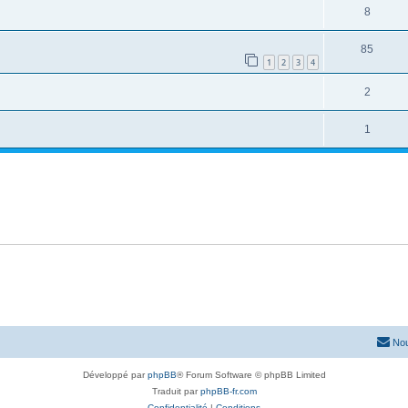
8
85
1
2
3
4
2
1
Nou
Développé par
phpBB
® Forum Software © phpBB Limited
Traduit par
phpBB-fr.com
Confidentialité
|
Conditions