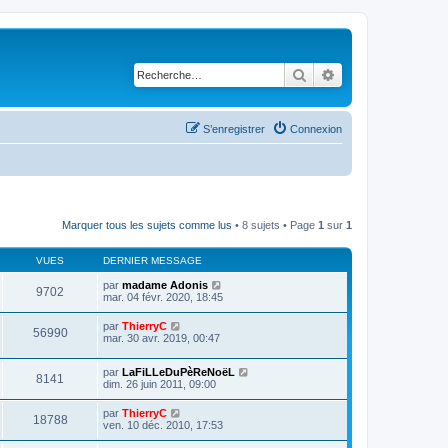
Rechercher
Recherche avancé
S’enregistrer
Connexion
Marquer tous les sujets comme lus
• 8 sujets • Page
1
sur
1
VUES
DERNIER MESSAGE
par
madame Adonis
9702
mar. 04 févr. 2020, 18:45
par
ThierryC
56990
mar. 30 avr. 2019, 00:47
par
LaFiLLeDuPèReNoëL
8141
dim. 26 juin 2011, 09:00
par
ThierryC
18788
ven. 10 déc. 2010, 17:53