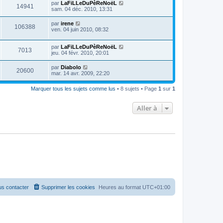
par
LaFiLLeDuPèReNoëL
14941
sam. 04 déc. 2010, 13:31
par
irene
106388
ven. 04 juin 2010, 08:32
par
LaFiLLeDuPèReNoëL
7013
jeu. 04 févr. 2010, 20:01
par
Diabolo
20600
mar. 14 avr. 2009, 22:20
Marquer tous les sujets comme lus
• 8 sujets • Page
1
sur
1
Aller à
s contacter
Supprimer les cookies
Heures au format
UTC+01:00