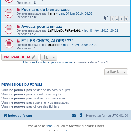
Réponses :
8
Pour faire du bien au coeur
Dernier message par
irene
«
ven. 04 juin 2010, 08:32
Réponses :
85
1
2
3
4
Avocats pour animaux
Dernier message par
LaFiLLeDuPèReNoëL
«
jeu. 04 févr. 2010, 20:01
Réponses :
2
ET LES CHATS, ALORS????
Dernier message par
Diabolo
«
mar. 14 avr. 2009, 22:20
Réponses :
1
Nouveau sujet
Marquer tous les sujets comme lus
• 8 sujets • Page
1
sur
1
Aller à
PERMISSIONS DU FORUM
Vous
ne pouvez pas
poster de nouveaux sujets
Vous
ne pouvez pas
répondre aux sujets
Vous
ne pouvez pas
modifier vos messages
Vous
ne pouvez pas
supprimer vos messages
Vous
ne pouvez pas
joindre des fichiers
Index du forum
Heures au format
UTC+01:00
Développé par
phpBB
® Forum Software © phpBB Limited