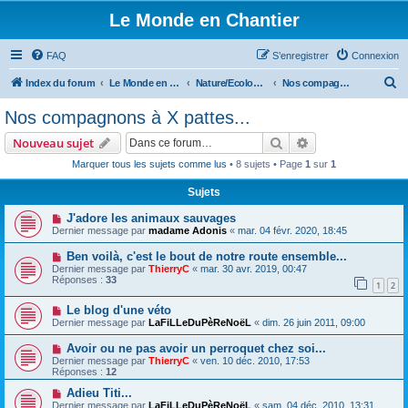
Le Monde en Chantier
FAQ
S’enregistrer
Connexion
R
Index du forum
Le Monde en Chantier
Nature/Ecologie/Ptits oiseaux...
Nos compagnons à X pattes...
e
Nos compagnons à X pattes...
c
Rechercher
Recherche avanc
Nouveau sujet
h
Marquer tous les sujets comme lus
• 8 sujets • Page
1
sur
1
e
Sujets
r
c
J'adore les animaux sauvages
Dernier message par
madame Adonis
«
mar. 04 févr. 2020, 18:45
h
Ben voilà, c'est le bout de notre route ensemble...
e
Dernier message par
ThierryC
«
mar. 30 avr. 2019, 00:47
r
Réponses :
33
1
2
Le blog d'une véto
Dernier message par
LaFiLLeDuPèReNoëL
«
dim. 26 juin 2011, 09:00
Avoir ou ne pas avoir un perroquet chez soi...
Dernier message par
ThierryC
«
ven. 10 déc. 2010, 17:53
Réponses :
12
Adieu Titi...
Dernier message par
LaFiLLeDuPèReNoëL
«
sam. 04 déc. 2010, 13:31