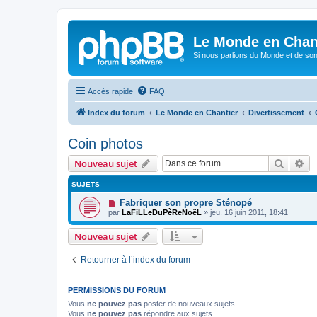
Le Monde en Chan
Si nous parlions du Monde et de son
Accès rapide
FAQ
Index du forum
Le Monde en Chantier
Divertissement
Coin photos
Recher
Re
Nouveau sujet
SUJETS
Fabriquer son propre Sténopé
par
LaFiLLeDuPèReNoëL
»
jeu. 16 juin 2011, 18:41
Nouveau sujet
Retourner à l’index du forum
PERMISSIONS DU FORUM
Vous
ne pouvez pas
poster de nouveaux sujets
Vous
ne pouvez pas
répondre aux sujets