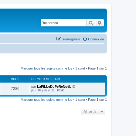
Rechercher
Recherche avancé
S’enregistrer
Connexion
Marquer tous les sujets comme lus
• 1 sujet • Page
1
sur
1
VUES
DERNIER MESSAGE
par
LaFiLLeDuPèReNoëL
7286
jeu. 16 juin 2011, 18:41
Marquer tous les sujets comme lus
• 1 sujet • Page
1
sur
1
Aller à