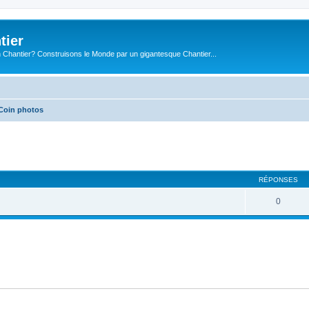
tier
 Chantier? Construisons le Monde par un gigantesque Chantier...
Coin photos
cher
cherche avancée
RÉPONSES
0