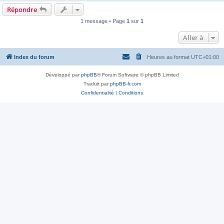
Répondre
1 message • Page
1
sur
1
Aller à
Index du forum
Heures au format
UTC+01:00
Développé par
phpBB
® Forum Software © phpBB Limited
Traduit par
phpBB-fr.com
Confidentialité
|
Conditions