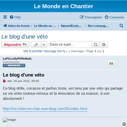
Le Monde en Chantier
FAQ
S’enregistrer
Connexion
R
Index du forum
Le Monde en Chantier
Nature/Ecologie/Ptits oiseaux...
Nos compagnons à X pattes...
e
Le blog d'une véto
c
Rechercher
Recherche 
Répondre
h
Voir le premier message non lu
• 1 message • Page
1
sur
1
e
LaFiLLeDuPèReNoëL
r
Contremaître
c
h
Le blog d'une véto
e
M
dim. 26 juin 2011, 09:00
e
r
s
Ce blog drôle, cocasse et parfois triste, est tenu par une véto qui partage
s
sa vie entre toutous-minous et la rénovation de sa maison, à voir
a
g
absolument !
e
n
o
http://mi-chien-mi-chat.over-blog.com/50-index.html
n
l
u