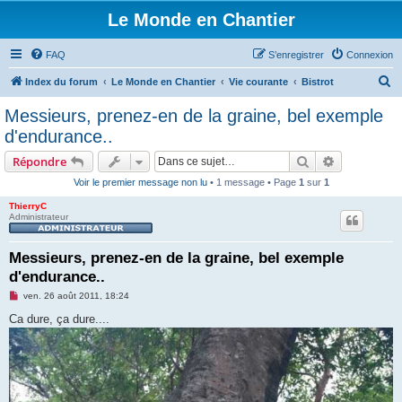
Le Monde en Chantier
FAQ
S’enregistrer
Connexion
R
Index du forum
Le Monde en Chantier
Vie courante
Bistrot
e
Messieurs, prenez-en de la graine, bel exemple
c
d'endurance..
h
Rechercher
Recherche 
Répondre
e
Voir le premier message non lu
• 1 message • Page
1
sur
1
r
ThierryC
c
Administrateur
h
e
Messieurs, prenez-en de la graine, bel exemple
d'endurance..
r
M
ven. 26 août 2011, 18:24
e
s
Ca dure, ça dure....
s
a
g
e
n
o
n