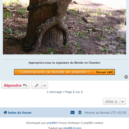
Appropriez-vous la signature du Monde en Chantier
Répondre
1 message • Page
1
sur
1
Aller à
Index du forum
Heures au format
UTC+01:00
Développé par
phpBB
® Forum Software © phpBB Limited
Traduit par
phpBB-fr.com