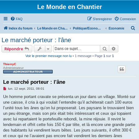
Le Monde en Chantier
FAQ
S’enregistrer
Connexion
R
Index du forum
Le Monde en Chantier
Politique/Economie/Societé/Droits de l'homme
Economie
e
Le marché porteur : l'âne
c
Rechercher
Recherche 
Répondre
h
Voir le premier message non lu
• 1 message • Page
1
sur
1
e
ThierryC
r
Administrateur
c
h
Le marché porteur : l'âne
e
M
lun. 12 sept. 2011, 08:01
e
r
s
Un homme portant cravate se présenta un jour dans un village. Monté sur
s
une caisse, il cria à qui voulait l’entendre qu’il achèterait cash 100 euros
a
g
l’unité tous les ânes qu’on lui proposerait. Les paysans le trouvaient bien
e
un peu étrange, mais son prix était très intéressant et ceux qui topaient
n
o
avec lui repartaient le portefeuille rebondi, la mine réjouie. Il revint le
n
lendemain et offrit cette fois 150 € par tête, et là encore une grande partie
l
u
des habitants lui vendirent leurs bêtes. Les jours suivants, il offrit 300 €
et ceux qui ne l’avaient pas encore fait vendirent les derniers ânes