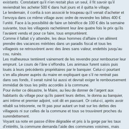
existants. Constatant qu’il n’en restait plus un seul, il fit savoir qu’il
reviendrait les acheter 500 € dans huit jours et il quitta le village.
Le lendemain, il confia à son associé le troupeau qu’il venait d’acheter et
l’envoya dans ce même village avec ordre de revendre les bêtes 400 €
l’unité. Face à la possibilité de faire un bénéfice de 100 € dès la semaine
suivante, tous les villageois rachetèrent leur âne quatre fois le prix qu’ils
l’avaient vendu et pour ce faire, tous empruntèrent.
Comme il fallait s’y attendre, les deux hommes d’affaire s’en allèrent
prendre des vacances méritées dans un paradis fiscal et tous les
villageois se retrouvèrent avec des ânes sans valeur, endettés jusqu’au
cou, ruinés.
Les malheureux tentèrent vainement de les revendre pour rembourser leur
emprunt. Le cours de l’âne s’effondra. Les animaux furent saisis puis
loués à leurs précédents propriétaires par le banquier. Celui-ci pourtant
s’en alla pleurer auprès du maire en expliquant que s’il ne rentrait pas
dans ses fonds, il serait ruiné lui aussi et devrait exiger le remboursement
immédiat de tous les prêts accordés à la commune.
Pour éviter ce désastre, le Maire, au lieu de donner de l’argent aux
habitants du village pour qu’ils paient leurs dettes, le donna au banquier,
ami intime et premier adjoint, soit dit en passant. Or celui-ci, après avoir
rétabli sa trésorerie, ne fit pas pour autant un trait sur les dettes des
villageois ni sur celles de la commune et tous se trouvèrent proches du
surendettement.
Voyant sa note en passe d’être dégradée et pris à la gorge par les taux
d’intérêts, la commune demanda l’aide des communes voisines, mais