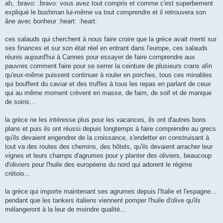
ah, :bravo: :bravo: vous avez tout compris et comme c'est superbement
n
o
expliqué le bushman lui-même va tout comprendre et il retrouvera son
n
âne avec bonheur :heart: :heart:
l
u
ces salauds qui cherchent à nous faire croire que la grèce avait menti sur
ses finances et sur son état réel en entrant dans l'europe, ces salauds
réunis aujourd'hui à Cannes pour essayer de faire comprendre aux
pauvres comment faire pour se serrer la ceinture de plusieurs crans afin
qu'eux-même puissent continuer à rouler en porches, tous ces minables
qui bouffent du caviar et des truffes à tous les repas en parlant de ceux
qui au même moment crèvent en masse, de faim, de soif et de manque
de soins...
la grèce ne les intéresse plus pour les vacances, ils ont d'autres bons
plans et puis ils ont réussi depuis longtemps à faire comprendre au grecs
qu'ils devaient engendrer de la croissance, s'endetter en construisant à
tout va des routes des chemins, des hôtels, qu'ils devaient arracher leur
vignes et leurs champs d'agrumes pour y planter des oliviers, beaucoup
d'oliviers pour l'huile des européens du nord qui adorent le régime
crétois...
la grèce qui importe maintenant ses agrumes depuis l'Italie et l'espagne...
pendant que les tankers italiens viennent pomper l'huile d'olive qu'ils
mélangeront à la leur de moindre qualité...