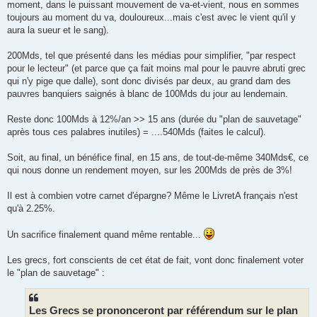
moment, dans le puissant mouvement de va-et-vient, nous en sommes
toujours au moment du va, douloureux...mais c'est avec le vient qu'il y
aura la sueur et le sang).
200Mds, tel que présenté dans les médias pour simplifier, "par respect
pour le lecteur" (et parce que ça fait moins mal pour le pauvre abruti grec
qui n'y pige que dalle), sont donc divisés par deux, au grand dam des
pauvres banquiers saignés à blanc de 100Mds du jour au lendemain.
Reste donc 100Mds à 12%/an >> 15 ans (durée du "plan de sauvetage"
après tous ces palabres inutiles) = ....540Mds (faites le calcul).
Soit, au final, un bénéfice final, en 15 ans, de tout-de-même 340Mds€, ce
qui nous donne un rendement moyen, sur les 200Mds de près de 3%!
Il est à combien votre carnet d'épargne? Même le LivretA français n'est
qu'à 2.25%.
Un sacrifice finalement quand même rentable...
Les grecs, fort conscients de cet état de fait, vont donc finalement voter
le "plan de sauvetage" :
Les Grecs se prononceront par référendum sur le plan