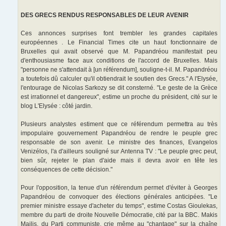
DES GRECS RENDUS RESPONSABLES DE LEUR AVENIR
Ces annonces surprises font trembler les grandes capitales
européennes . Le Financial Times cite un haut fonctionnaire de
Bruxelles qui avait observé que M. Papandréou manifestait peu
d'enthousiasme face aux conditions de l'accord de Bruxelles. Mais
"personne ne s'attendait à [un référendum], souligne-t-il. M. Papandréou
a toutefois dû calculer qu'il obtiendrait le soutien des Grecs." A l'Elysée,
l'entourage de Nicolas Sarkozy se dit consterné. "Le geste de la Grèce
est irrationnel et dangereux", estime un proche du président, cité sur le
blog L'Elysée : côté jardin.
Plusieurs analystes estiment que ce référendum permettra au très
impopulaire gouvernement Papandréou de rendre le peuple grec
responsable de son avenir. Le ministre des finances, Evangelos
Venizélos, l'a d'ailleurs souligné sur Antenna TV : "Le peuple grec peut,
bien sûr, rejeter le plan d'aide mais il devra avoir en tête les
conséquences de cette décision."
Pour l'opposition, la tenue d'un référendum permet d'éviter à Georges
Papandréou de convoquer des élections générales anticipées. "Le
premier ministre essaye d'acheter du temps", estime Costas Gioulekas,
membre du parti de droite Nouvelle Démocratie, cité par la BBC. Makis
Mailis, du Parti communiste, crie même au "chantage" sur la chaîne