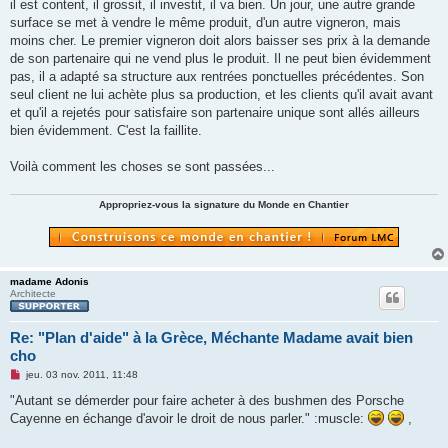
il est content, il grossit, il investit, il va bien. Un jour, une autre grande
surface se met à vendre le même produit, d'un autre vigneron, mais
moins cher. Le premier vigneron doit alors baisser ses prix à la demande
de son partenaire qui ne vend plus le produit. Il ne peut bien évidemment
pas, il a adapté sa structure aux rentrées ponctuelles précédentes. Son
seul client ne lui achète plus sa production, et les clients qu'il avait avant
et qu'il a rejetés pour satisfaire son partenaire unique sont allés ailleurs
bien évidemment. C'est la faillite.
Voilà comment les choses se sont passées...
Appropriez-vous la signature du Monde en Chantier
madame Adonis
Architecte
Re: "Plan d'aide" à la Grèce, Méchante Madame avait bien
cho
M
jeu. 03 nov. 2011, 11:48
e
s
"Autant se démerder pour faire acheter à des bushmen des Porsche
s
Cayenne en échange d'avoir le droit de nous parler." :muscle:
,
a
g
e