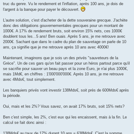
truc du genre. Vu le rendement et l'inflation, après 100 ans, je dois de
l'argent à la banque pour payer le découvert.
L'autre solution, c'est d'acheter de la dette souveraine grecque. J'achète
donc des obligations gouvernementales grecques pour un montant de
1000€. A 17% de rendement bruts, soit environ 15% nets, ces 1000€
doublent tous les...5 ans! Ben ouais. Après 5 ans, je me retrouve avec
2000€. Sachant que dans le cadre du plan de sauvetage on parle de 10
ans, ça signifie que je me retrouve après 10 ans avec 4000€!
Maintenant, imaginons que je sois un des privés "sauveteurs de la
Grèce". Un de ces gars qu'on fait passer pour un héros partout parce qu'il
se sacrifie pour sauver un beau pays et la zone Euro, je n'ai plus 1000€,
mais 1Md€, en chiffres : 1'000'000'000€. Après 10 ans, je me retrouve
avec 4Mds€, tout simplement.
Les banquiers privés vont investir 138Mds€, soit près de 600Mds€ après
la période.
Oui, mais et les 2%? Vous savez, on avait 17% bruts, soit 15% nets?
Ben c'est simple, les 2%, c'est eux qui les encaissent, mais à la fin. Le
calcul se fait donc ainsi :
138Mds€ au taux de 17% durant 10 ans = 638Mds€. C'est la somme