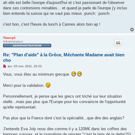
ah elle est belle l'europe d'aujourd'hui et c'est passionant de l'observer
dans ses contorsions minables... et quand je parle de l'europe j'y inclus
bien entendu la suisse qui ne vaut pas mieux :punch: :punch:
c'est bon, c'est l'heure du lunch à Cannes alors bon ap !
ThierryC
Administrateur
Re: "Plan d'aide" à la Grèce, Méchante Madame avait bien
cho
M
jeu. 03 nov. 2011, 20:22
e
s
Vous, vous êtes au minimum grecque.
s
a
g
Merci pour la validation.
e
n
o
Personnellement, je pense que les grecs ont triché sur leur situation
n
réelle...mais pas plus que l'Europe pour les convaincre de l'opportunité
l
u
qu'elle représentait.
Pas plus que la France dont c'est la spécialité...que dire des anglais?
J'entends Eva Joly nous dire comme il y a 120M€ dans les coffres des
banques suisses, et le journaliste de rajouter "c'est le tiers de la dette"(!!)