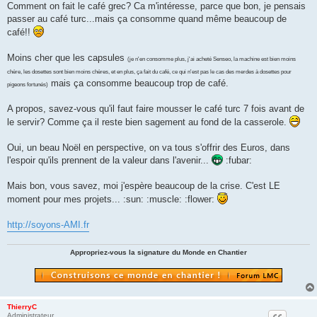
s
Comment on fait le café grec? Ca m'intéresse, parce que bon, je pensais
s
passer au café turc...mais ça consomme quand même beaucoup de
a
g
café!!
e
n
o
Moins cher que les capsules
(je n'en consomme plus, j'ai acheté Senseo, la machine est bien moins
n
chère, les dosettes sont bien moins chères, et en plus, ça fait du café, ce qui n'est pas le cas des merdes à dosettes pour
l
u
mais ça consomme beaucoup trop de café.
pigeons fortunés)
A propos, savez-vous qu'il faut faire mousser le café turc 7 fois avant de
le servir? Comme ça il reste bien sagement au fond de la casserole.
Oui, un beau Noël en perspective, on va tous s'offrir des Euros, dans
l'espoir qu'ils prennent de la valeur dans l'avenir...
:fubar:
Mais bon, vous savez, moi j'espère beaucoup de la crise. C'est LE
moment pour mes projets... :sun: :muscle: :flower:
http://soyons-AMI.fr
Appropriez-vous la signature du Monde en Chantier
ThierryC
Administrateur