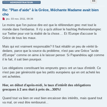
Re: "Plan d'aide" à la Grèce, Méchante Madame avait bien
cho
M
jeu. 03 nov. 2011, 09:36
e
s
Le moins que l'on puisse dire est que le référendum grec met tout le
s
monde dans l'embarras. Il n'y a qu'à utiliser le hashtag #referendumgrec
a
g
sur Twitter pour voir la réalité de la chose.... Et l'Europe d'accuser la
e
Grèce de tous les maux.
n
o
n
Mais qui est vraiment responsable? Il faut rétablir un peu de vérité là-
l
u
dedans, parce que la source du problème, n'est pas une Grèce "avide
d'Europe" comme on aime à le laisser penser. Si Papandréou agit comme
il le fait, il sait bien pourquoi.
Les obligations constituant les emprunts grecs ont un taux d'intérêt. Ce
n'est pas par générosité que les petits européens qui en ont acheté les
ont achetées.
Hier, en début d'après-midi, le taux d'intérêt des obligations
grecques à 2 ans était à près de...300%!
Quand tout va bien on veut bien encaisser des intérêts, mais quand tout
va mal, on veut être remboursé...