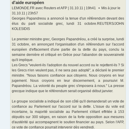
d'aide européen
LEMONDE.FR avec Reuters et AFP | 31.10.11 | 19h41 • Mis à jour le
31.10.11 | 23h57
Georges Papandreou a annoncé la tenue d'un référendum devant des
élus du parti socialiste grec, lundi 31 octobre.REUTERS/JOHN
KOLESIDIS
Le premier ministre grec, Georges Papandréou, a créé la surprise, lundi
31 octobre, en annonçant l'organisation d'un référendum sur l'accord
européen d'effacement d'une partie de la dette du pays, conclu la
semaine dernière et critiqué en Grèce pour l'abandon de souveraineté
qu'il implique.
Les Grecs "veulent-ils l'adoption du nouvel accord ou le rejettent-ils ? Si
les Grecs n'en veulent pas, il ne sera pas adopté", a déclaré le premier
ministre. "Nous faisons confiance aux citoyens. Nous croyons en leur
jugement. Nous croyons en leur discernement, a poursuivi M.
Papandréou. La volonté du peuple grec s'imposera à nous." La presse
grecque indique que le référendum serait organisé début janvier.
Le groupe socialiste a indiqué de son côté qu'il demanderait un vote de
confiance au Parlement sur l'accord sur la dette. L'issue du vote est
incertaine, la majorité socialiste au Parlement s'étant effritée à 153
députés sur 300 sièges, en raison de la forte opposition aux mesures
d'austérité qui accompagnent le soutien financier au pays. Selon l'AFP,
ce vote de confiance pourrait intervenir dès vendredi.