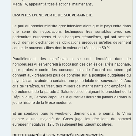
Mega TV, appelant à "des élections, maintenant".
CRAINTES D'UNE PERTE DE SOUVERAINETÉ
Le pari du premier ministre grec intervient alors que le pays entre dans
une série de négociations techniques très sensibles avec ses
partenaires européens et ses banques créancières, qui ont accepté
jeudi dernier d'échanger les obligations grecques qu'elles détiennent
contre de nouveaux titres dont la valeur est réduite de 50 %.
Parallèlement, des manifestations se sont déroulées dans de
nombreuses villes vendredi à l'occasion des défilés de la fête nationale,
pour protester contre les conséquences de l'accord européen qui
donnent aux créanciers plus de contrôle sur la politique budgétaire du
pays, faisant craindre à certains une perte totale de souveraineté. Aux
cris de "Traîtres, traîtres", des milliers de manifestants ont empêché le
déroulement de la parade à Salonique, contraignant le président de la
République, Carolos Papoulias, à quitter les lieux : du jamais vu dans la
jeune histoire de la Grèce moderne.
Et un sondage paru le week-end dernier dans le journal To Vima
montre qu'une majorité de Grecs juge les décisions du sommet
européen négatives, 12,6 % seulement les jugeant positives.
DETTE EFFACÉE À 50 %, CONTRÔLES RENFORCÉS