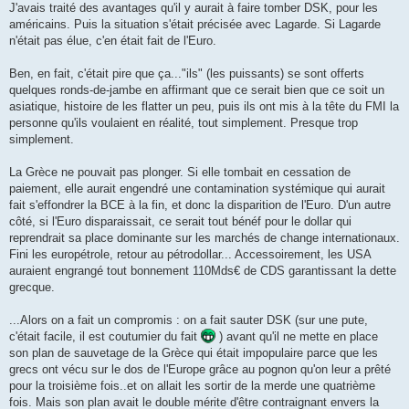
J'avais traité des avantages qu'il y aurait à faire tomber DSK, pour les
américains. Puis la situation s'était précisée avec Lagarde. Si Lagarde
n'était pas élue, c'en était fait de l'Euro.
Ben, en fait, c'était pire que ça..."ils" (les puissants) se sont offerts
quelques ronds-de-jambe en affirmant que ce serait bien que ce soit un
asiatique, histoire de les flatter un peu, puis ils ont mis à la tête du FMI la
personne qu'ils voulaient en réalité, tout simplement. Presque trop
simplement.
La Grèce ne pouvait pas plonger. Si elle tombait en cessation de
paiement, elle aurait engendré une contamination systémique qui aurait
fait s'effondrer la BCE à la fin, et donc la disparition de l'Euro. D'un autre
côté, si l'Euro disparaissait, ce serait tout bénéf pour le dollar qui
reprendrait sa place dominante sur les marchés de change internationaux.
Fini les europétrole, retour au pétrodollar... Accessoirement, les USA
auraient engrangé tout bonnement 110Mds€ de CDS garantissant la dette
grecque.
...Alors on a fait un compromis : on a fait sauter DSK (sur une pute,
c'était facile, il est coutumier du fait
) avant qu'il ne mette en place
son plan de sauvetage de la Grèce qui était impopulaire parce que les
grecs ont vécu sur le dos de l'Europe grâce au pognon qu'on leur a prêté
pour la troisième fois..et on allait les sortir de la merde une quatrième
fois. Mais son plan avait le double mérite d'être contraignant envers la