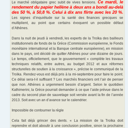
Ce mardi, le
Le marché obligataire grec subit de vives tensions.
rendement du papier hellène à deux ans a bondi au-delà
des 50 %, à 50,8 %. Celui à dix ans flirte avec les 20 %.
Les signes d’inquiétude sur la santé des finances grecques se
multiplient, au point que certains évoquent un possible défaut
d’Athènes.
Dans la nuit de jeudi à vendredi, les experts de la Troïka des bailleurs
institutionnels de fonds de la Grèce (Commission européenne, le Fonds
monétaire international et la Banque centrale européenne), en mission
dans le pays, ont décidé de quitter Athènes pour une dizaine de jours.
Le temps, officiellement, que le gouvernement « complète les travaux
techniques relatifs, entre autres, au budget 2012 et aux réformes
structurelles de soutien à la croissance », précise le communiqué de la
Troïka. Rendez-vous est déjà pris à la mi-septembre pour faire le point.
Ce délai sera-t-il suffisant ? Les marchés financiers ont l’air de penser
que non. Athènes a urgemment besoin d’argent. Selon le quotidien
Kathimerini, la Grèce pourrait demander à ce que l’aide prévue dans le
cadre du second plan de sauvetage soit versée avant la fin de l’année
2013. Soit avec un an d’avance sur le calendrier.
Impossible de contourner la règle
Cela fait déjà grincer des dents. « La mission de la Troïka doit
reprendre et doit aboutir à une conclusion positive, sinon la prochaine