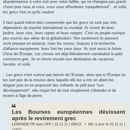
u
abandonnerons à votre sort avec notre faillite, qui ne changera pas grand-
chose pour nous et vous, vous vous effondrerez tranquillement"...et voilà,
les grecs font ce qu'ils veulent.
Il faut quand même bien comprendre que les grecs ne sont pas très
dépendants du marché international ou mondial. Ils vivent de leurs
jardins, leurs vins, leurs vignes et leurs vergers. C'est un peuple rustique
peu soumis aux aléas de la globalisation. Non seulement ils peuvent
vivre presque en autarcie, mais les russes, toujours à la recherche
d'alliance européenne, leurs font les yeux doux. Ils sont aussi la future
Chine de l'Europe. Les chinois ont déjà littéralement cannibalisé le petit
commerce grec. Ils en feront ensuite leur destination de vacances
favorite, et voilà.
...Les grecs n'ont surtout pas besoin de l'Europe, alors que si l'Europe ne
les sort pas de la mouïse dans laquelle elle les a mis en allant les
draguer puis en lui proposant des milliards de prêt pour "son
développement", elle risque fort de tout simplement s'éteindre et de
revenir à l'âge de pierre.
Les Bourses européennes dévissent
après le revirement grec
LEMONDE.FR avec AFP | 01.11.11 | 09h23 • Mis à jour le 01.11.11 |
11h52