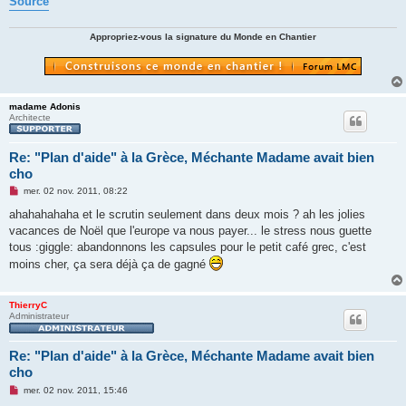
Source
Appropriez-vous la signature du Monde en Chantier
madame Adonis
Architecte
Re: "Plan d'aide" à la Grèce, Méchante Madame avait bien
cho
M
mer. 02 nov. 2011, 08:22
e
s
ahahahahaha et le scrutin seulement dans deux mois ? ah les jolies
s
vacances de Noël que l'europe va nous payer... le stress nous guette
a
g
tous :giggle: abandonnons les capsules pour le petit café grec, c'est
e
moins cher, ça sera déjà ça de gagné
n
o
n
l
ThierryC
u
Administrateur
Re: "Plan d'aide" à la Grèce, Méchante Madame avait bien
cho
M
mer. 02 nov. 2011, 15:46
e