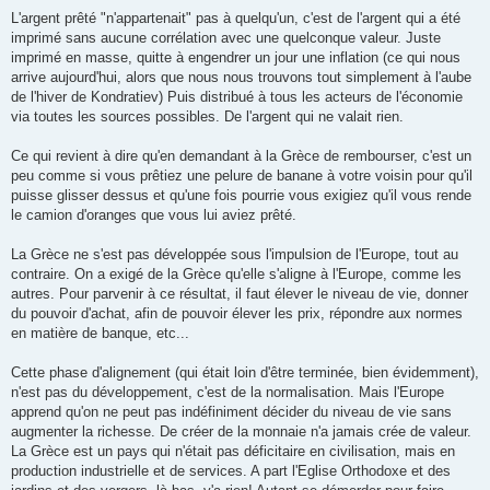
L'argent prêté "n'appartenait" pas à quelqu'un, c'est de l'argent qui a été
imprimé sans aucune corrélation avec une quelconque valeur. Juste
imprimé en masse, quitte à engendrer un jour une inflation (ce qui nous
arrive aujourd'hui, alors que nous nous trouvons tout simplement à l'aube
de l'hiver de Kondratiev) Puis distribué à tous les acteurs de l'économie
via toutes les sources possibles. De l'argent qui ne valait rien.
Ce qui revient à dire qu'en demandant à la Grèce de rembourser, c'est un
peu comme si vous prêtiez une pelure de banane à votre voisin pour qu'il
puisse glisser dessus et qu'une fois pourrie vous exigiez qu'il vous rende
le camion d'oranges que vous lui aviez prêté.
La Grèce ne s'est pas développée sous l'impulsion de l'Europe, tout au
contraire. On a exigé de la Grèce qu'elle s'aligne à l'Europe, comme les
autres. Pour parvenir à ce résultat, il faut élever le niveau de vie, donner
du pouvoir d'achat, afin de pouvoir élever les prix, répondre aux normes
en matière de banque, etc...
Cette phase d'alignement (qui était loin d'être terminée, bien évidemment),
n'est pas du développement, c'est de la normalisation. Mais l'Europe
apprend qu'on ne peut pas indéfiniment décider du niveau de vie sans
augmenter la richesse. De créer de la monnaie n'a jamais crée de valeur.
La Grèce est un pays qui n'était pas déficitaire en civilisation, mais en
production industrielle et de services. A part l'Eglise Orthodoxe et des