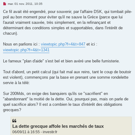
M
mar. 01 nov. 2011, 10:35
e
s
Ce fil avait été engendré, pour souvenir, par l'affaire DSK, qui tombait pile-
s
poil au bon moment pour éviter qu'il ne sauve la Grèce (parce que lui
a
g
l'aurait vraiment sauvée, très simplement, en la refinançant et
e
déterminant des conditions simples et supportables, dans l'intérêt de
n
o
chacun).
n
l
u
Nous en parlions ici :
viewtopic.php?f=4&t=847
et ici :
viewtopic.php?f=4&t=1341
Le fameux "plan d'aide" s'est bel et bien avéré une belle fumisterie.
Tout d'abord, un petit calcul (qui fait mal aux reins, tant le coup de boutoir
est violent), commençons par la base en prenant une somme rondelette
servie à la télé:
Sur 200Mds, on exige des banquiers qu'ils se "sacrifient" en
"abandonnant" la moitié de la dette. Oui, pourquoi pas, mais on parle de
quel sacrifice alors? Il est a combien le taux d'intérêt des obligations
grecques?
La dette grecque affole les marchés de taux
06/09/11 à 16:55 - investir.fr