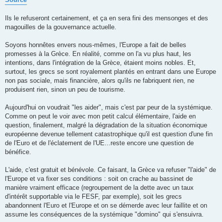
Ils le refuseront certainement, et ça en sera fini des mensonges et des
magouilles de la gouvernance actuelle.
Soyons honnêtes envers nous-mêmes, l'Europe a fait de belles
promesses à la Grèce. En réalité, comme on l'a vu plus haut, les
intentions, dans l'intégration de la Grèce, étaient moins nobles. Et,
surtout, les grecs se sont royalement plantés en entrant dans une Europe
non pas sociale, mais financière, alors qu'ils ne fabriquent rien, ne
produisent rien, sinon un peu de tourisme.
Aujourd'hui on voudrait "les aider", mais c'est par peur de la systémique.
Comme on peut le voir avec mon petit calcul élémentaire, l'aide en
question, finalement, malgré la dégradation de la situation économique
européenne devenue tellement catastrophique qu'il est question d'une fin
de l'Euro et de l'éclatement de l'UE...reste encore une question de
bénéfice.
L'aide, c'est gratuit et bénévole. Ce faisant, la Grèce va refuser "l'aide" de
l'Europe et va fixer ses conditions : soit on crache au bassinet de
manière vraiment efficace (regroupement de la dette avec un taux
d'intérêt supportable via le FESF, par exemple), soit les grecs
abandonnent l'Euro et l'Europe et on se démerde avec leur faillite et on
assume les conséquences de la systémique "domino" qui s'ensuivra.