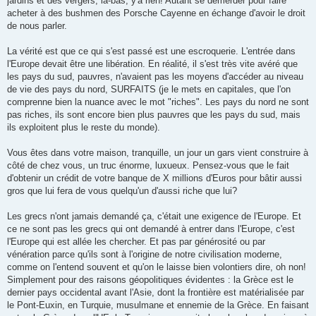
jardins et des vergers, là-bas, y'a rien! Autant se démerder pour faire
acheter à des bushmen des Porsche Cayenne en échange d'avoir le droit
de nous parler.
La vérité est que ce qui s'est passé est une escroquerie. L'entrée dans
l'Europe devait être une libération. En réalité, il s'est très vite avéré que
les pays du sud, pauvres, n'avaient pas les moyens d'accéder au niveau
de vie des pays du nord, SURFAITS (je le mets en capitales, que l'on
comprenne bien la nuance avec le mot "riches". Les pays du nord ne sont
pas riches, ils sont encore bien plus pauvres que les pays du sud, mais
ils exploitent plus le reste du monde).
Vous êtes dans votre maison, tranquille, un jour un gars vient construire à
côté de chez vous, un truc énorme, luxueux. Pensez-vous que le fait
d'obtenir un crédit de votre banque de X millions d'Euros pour bâtir aussi
gros que lui fera de vous quelqu'un d'aussi riche que lui?
Les grecs n'ont jamais demandé ça, c'était une exigence de l'Europe. Et
ce ne sont pas les grecs qui ont demandé à entrer dans l'Europe, c'est
l'Europe qui est allée les chercher. Et pas par générosité ou par
vénération parce qu'ils sont à l'origine de notre civilisation moderne,
comme on l'entend souvent et qu'on le laisse bien volontiers dire, oh non!
Simplement pour des raisons géopolitiques évidentes : la Grèce est le
dernier pays occidental avant l'Asie, dont la frontière est matérialisée par
le Pont-Euxin, en Turquie, musulmane et ennemie de la Grèce. En faisant