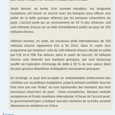
Jeudi dernier, au terme d'un sommet marathon, les dirigeants
européens ont trouvé un accord avec les banques pour effacer une
partie de la dette grecque détenue par les banques créancières du
pays. L'accord porte sur un renoncement de 50 % des créances, soit
cent milliards d'euros sur un total d'endettement public du pays de 350
milliards d'euros.
Athènes recevra, en outre, de nouveaux prêts internationaux de 100
milliards d'euros également d'ici à fin 2014, dans le cadre d'un
programme qui remplace celui de 109 milliards d'euros décidé en juillet
par l'UE et le FMI. Par ailleurs, dans le cadre de l'accord, 30 milliards
d'euros sont réservés aux banques grecques, qui vont beaucoup
souffrir de l'opération d'échange de dette à 50 % de leur valeur, étant
les plus grosses détentrices d'obligations souveraines grecques.
En échange, le pays doit accepter un vraisemblable renforcement des
contrôles sur sa politique budgétaire, jusqu'à présent contrôlée tous les
trois mois par une "troïka" où sont représentés des membres des trois
principaux créanciers du pays : Union européenne, Banque centrale
européenne et Fonds monétaire international. A l'issue de l'accord jeudi,
le gouvernement grec a indiqué que des membres de la troïka seraient
désormais en résidence en Grèce.
Source