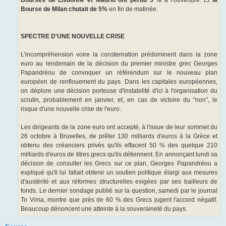
Bourse de Milan chutait de 5%
en fin de matinée.
SPECTRE D'UNE NOUVELLE CRISE
L'incompréhension voire la consternation prédominent dans la zone
euro au lendemain de la décision du premier ministre grec Georges
Papandréou de convoquer un référendum sur le nouveau plan
européen de renflouement du pays. Dans les capitales européennes,
on déplore une décision porteuse d'instabilité d'ici à l'organisation du
scrutin, probablement en janvier, et, en cas de victoire du "non", le
risque d'une nouvelle crise de l'euro.
Les dirigeants de la zone euro ont accepté, à l'issue de leur sommet du
26 octobre à Bruxelles, de prêter 130 milliards d'euros à la Grèce et
obtenu des créanciers privés qu'ils effacent 50 % des quelque 210
milliards d'euros de titres grecs qu'ils détiennent. En annonçant lundi sa
décision de consulter les Grecs sur ce plan, Georges Papandréou a
expliqué qu'il lui fallait obtenir un soutien politique élargi aux mesures
d'austérité et aux réformes structurelles exigées par ses bailleurs de
fonds. Le dernier sondage publié sur la question, samedi par le journal
To Vima, montre que près de 60 % des Grecs jugent l'accord négatif.
Beaucoup dénoncent une atteinte à la souveraineté du pays.