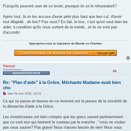
Puisqu'ils peuvent user de ce levier, pourquoi ils se le refuseraient?
Après tout, là on les accuse d'avoir pété plus haut que leur cul, d'avoir
tout dilapidé...ah bon? Pas nous? En fait, le truc, c'est qu'on veut bien les
aider, à condition qu'ils nous sortent de la merde...et ils ne sont pas
d'accords!
Appropriez-vous la signature du Monde en Chantier
ThierryC
Administrateur
Re: "Plan d'aide" à la Grèce, Méchante Madame avait bien
cho
M
mar. 01 nov. 2011, 12:31
e
s
Ce qui se passe en bourse en ce moment est la preuve de la sincérité de
s
la démarche d'aide à la Grèce.
a
g
e
Les investisseurs ont bien compris que les grecs savent pertinemment
n
o
que ce sont eux qui tiennent le couteau par le manche : "vous ne voulez
n
pas nous sauver? Pas grave! Nous n'avons besoin de rien! Nous vous
l