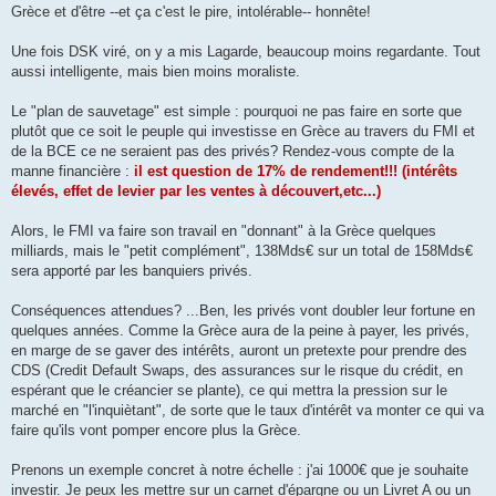
Grèce et d'être --et ça c'est le pire, intolérable-- honnête!
Une fois DSK viré, on y a mis Lagarde, beaucoup moins regardante. Tout
aussi intelligente, mais bien moins moraliste.
Le "plan de sauvetage" est simple : pourquoi ne pas faire en sorte que
plutôt que ce soit le peuple qui investisse en Grèce au travers du FMI et
de la BCE ce ne seraient pas des privés? Rendez-vous compte de la
manne financière :
il est question de 17% de rendement!!! (intérêts
élevés, effet de levier par les ventes à découvert,etc...)
Alors, le FMI va faire son travail en "donnant" à la Grèce quelques
milliards, mais le "petit complément", 138Mds€ sur un total de 158Mds€
sera apporté par les banquiers privés.
Conséquences attendues? ...Ben, les privés vont doubler leur fortune en
quelques années. Comme la Grèce aura de la peine à payer, les privés,
en marge de se gaver des intérêts, auront un pretexte pour prendre des
CDS (Credit Default Swaps, des assurances sur le risque du crédit, en
espérant que le créancier se plante), ce qui mettra la pression sur le
marché en "l'inquiètant", de sorte que le taux d'intérêt va monter ce qui va
faire qu'ils vont pomper encore plus la Grèce.
Prenons un exemple concret à notre échelle : j'ai 1000€ que je souhaite
investir. Je peux les mettre sur un carnet d'épargne ou un Livret A ou un