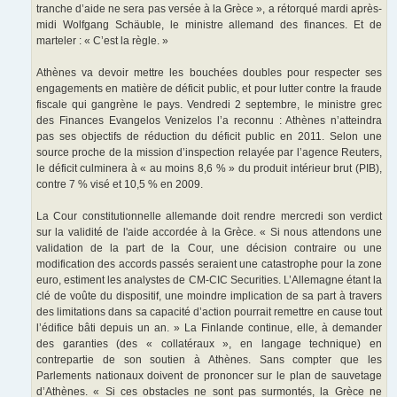
tranche d’aide ne sera pas versée à la Grèce », a rétorqué mardi après-
midi Wolfgang Schäuble, le ministre allemand des finances. Et de
marteler : « C’est la règle. »
Athènes va devoir mettre les bouchées doubles pour respecter ses
engagements en matière de déficit public, et pour lutter contre la fraude
fiscale qui gangrène le pays. Vendredi 2 septembre, le ministre grec
des Finances Evangelos Venizelos l’a reconnu : Athènes n’atteindra
pas ses objectifs de réduction du déficit public en 2011. Selon une
source proche de la mission d’inspection relayée par l’agence Reuters,
le déficit culminera à « au moins 8,6 % » du produit intérieur brut (PIB),
contre 7 % visé et 10,5 % en 2009.
La Cour constitutionnelle allemande doit rendre mercredi son verdict
sur la validité de l'aide accordée à la Grèce. « Si nous attendons une
validation de la part de la Cour, une décision contraire ou une
modification des accords passés seraient une catastrophe pour la zone
euro, estiment les analystes de CM-CIC Securities. L’Allemagne étant la
clé de voûte du dispositif, une moindre implication de sa part à travers
des limitations dans sa capacité d’action pourrait remettre en cause tout
l’édifice bâti depuis un an. » La Finlande continue, elle, à demander
des garanties (des « collatéraux », en langage technique) en
contrepartie de son soutien à Athènes. Sans compter que les
Parlements nationaux doivent de prononcer sur le plan de sauvetage
d’Athènes. « Si ces obstacles ne sont pas surmontés, la Grèce ne