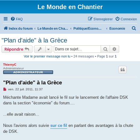
Le Monde en Chantier
FAQ
S’enregistrer
Connexion
R
Index du forum
Le Monde en Chantier
Politique/Economie/Societé/Droits de l'homme
Economie
e
"Plan d'aide" à la Grèce
c
Rechercher
Recherche 
Répondre
h
Voir le premier message non lu
• 24 messages • Page
1
sur
1
e
ThierryC
r
Administrateur
c
h
"Plan d'aide" à la Grèce
e
M
ven. 22 juil. 2011, 11:37
e
r
s
Méchante Madame avait lancé le fil sur le lancement de l'affaire DSK
s
dans la section "économie" du forum....
a
g
e
...elle avait raison...
n
o
n
Nous l'avions alors suivie
sur ce fil
en parlant des avantages à la chute
l
u
de DSK.