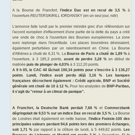
A la Bourse de Francfort,
l'indice Dax est en recul de 3,5 %
à
l'ouverture.REUTERS/KIRILL IORDANSKY (en un seul jour, ndlr)
L'annonce faite lundi par le premier ministre grec d'un référendum sur
l'accord européen d'effacement d'une partie de la dette du pays a créé
une onde de choc à l'ouverture des Bourses européennes. La zone
euro replonge dans l'incertitude. Les places boursières dévissaient,
également perturbées par un ralentissement en Chine. La Bourse
d'Athènes a chuté de 6,31 %. La
Bourse de Paris a chuté de 1,89 %
à
l'ouverture, à 3 185,3 points,
avant de perdre 3,28 %
en début de
matinée
puis de plonger de 4,03%
à 3 112,20 points.
A 9 h 05, le CAC 40 lâchait 100,34 points pour s'inscrire à 3 136,27
points
.
Lundi, l'indice avait perdu déjà 3,16 %
.
Les banques
françaises décrochent également : Crédit agricole, BNP et Société
générale ont chuté de 10 à 12 %.
Pour les analystes de
BNP-Paribas,
il s'agit du "retour à un climat de panique".
A Francfort, la Deutsche Bank perdait 7,66 %
et
Commerzbank
dégringolait de 9,53 % sur un indice Dax en recul de 3,5 %
. La Bourse
de Londres était également en nette baisse,
l'indice Footsie-100 des
principales valeurs perdant 94,6 points lors des premiers échanges,
soit 1,71 %
par rapport à la clôture de lundi, à 5 449,62 points.
Les
Bourses de Lisbonne et Madrid ont perdu 3 %
à l'ouverture. Et
la