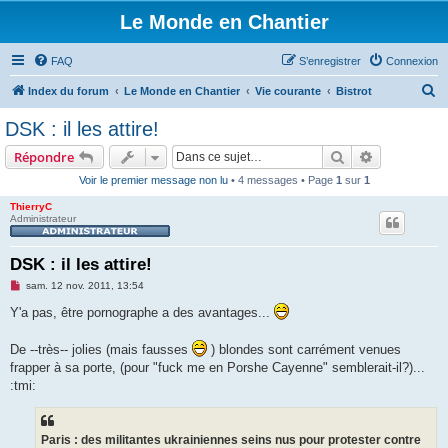
Le Monde en Chantier
FAQ
S’enregistrer
Connexion
R
Index du forum
Le Monde en Chantier
Vie courante
Bistrot
e
DSK : il les attire!
c
Rechercher
Recherche 
Répondre
h
Voir le premier message non lu
• 4 messages • Page
1
sur
1
e
ThierryC
r
Administrateur
c
h
DSK : il les attire!
e
M
sam. 12 nov. 2011, 13:54
e
r
s
Y'a pas, être pornographe a des avantages...
s
a
g
De --très-- jolies (mais fausses
) blondes sont carrément venues
e
frapper à sa porte, (pour "fuck me en Porshe Cayenne" semblerait-il?)...
n
o
:tmi:
n
l
u
Paris : des militantes ukrainiennes seins nus pour protester contre