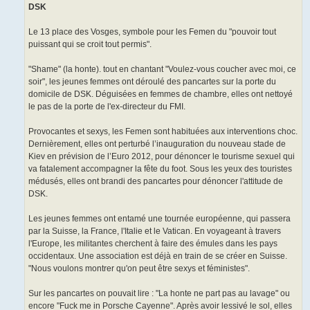
DSK
Le 13 place des Vosges, symbole pour les Femen du "pouvoir tout
puissant qui se croit tout permis".
"Shame" (la honte). tout en chantant "Voulez-vous coucher avec moi, ce
soir", les jeunes femmes ont déroulé des pancartes sur la porte du
domicile de DSK. Déguisées en femmes de chambre, elles ont nettoyé
le pas de la porte de l'ex-directeur du FMI.
Provocantes et sexys, les Femen sont habituées aux interventions choc.
Dernièrement, elles ont perturbé l’inauguration du nouveau stade de
Kiev en prévision de l’Euro 2012, pour dénoncer le tourisme sexuel qui
va fatalement accompagner la fête du foot. Sous les yeux des touristes
médusés, elles ont brandi des pancartes pour dénoncer l'attitude de
DSK.
Les jeunes femmes ont entamé une tournée européenne, qui passera
par la Suisse, la France, l'Italie et le Vatican. En voyageant à travers
l'Europe, les militantes cherchent à faire des émules dans les pays
occidentaux. Une association est déjà en train de se créer en Suisse.
"Nous voulons montrer qu'on peut être sexys et féministes".
Sur les pancartes on pouvait lire : "La honte ne part pas au lavage" ou
encore "Fuck me in Porsche Cayenne". Après avoir lessivé le sol, elles