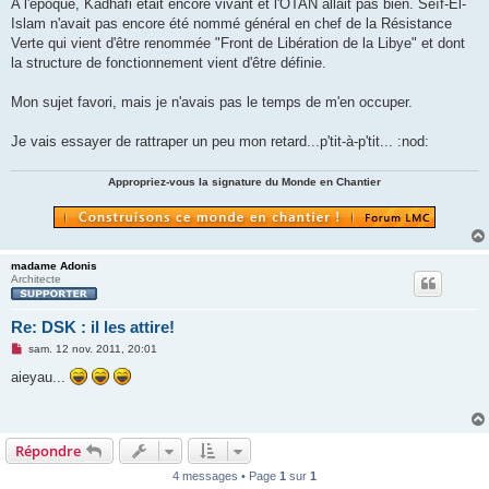
A l'époque, Kadhafi était encore vivant et l'OTAN allait pas bien. Seïf-El-
Islam n'avait pas encore été nommé général en chef de la Résistance
Verte qui vient d'être renommée "Front de Libération de la Libye" et dont
la structure de fonctionnement vient d'être définie.
Mon sujet favori, mais je n'avais pas le temps de m'en occuper.
Je vais essayer de rattraper un peu mon retard...p'tit-à-p'tit... :nod:
Appropriez-vous la signature du Monde en Chantier
madame Adonis
Architecte
Re: DSK : il les attire!
M
sam. 12 nov. 2011, 20:01
e
s
aieyau...
s
a
g
e
n
Répondre
o
n
4 messages • Page
1
sur
1
l