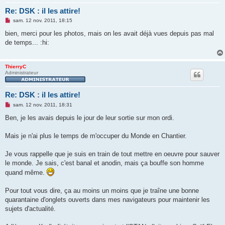
Re: DSK : il les attire!
M
sam. 12 nov. 2011, 18:15
e
s
bien, merci pour les photos, mais on les avait déjà vues depuis pas mal
s
de temps... :hi:
a
g
e
n
ThierryC
o
Administrateur
n
l
u
Re: DSK : il les attire!
M
sam. 12 nov. 2011, 18:31
e
s
Ben, je les avais depuis le jour de leur sortie sur mon ordi.
s
a
g
Mais je n'ai plus le temps de m'occuper du Monde en Chantier.
e
n
o
Je vous rappelle que je suis en train de tout mettre en oeuvre pour sauver
n
le monde. Je sais, c'est banal et anodin, mais ça bouffe son homme
l
u
quand même.
Pour tout vous dire, ça au moins un moins que je traîne une bonne
quarantaine d'onglets ouverts dans mes navigateurs pour maintenir les
sujets d'actualité.