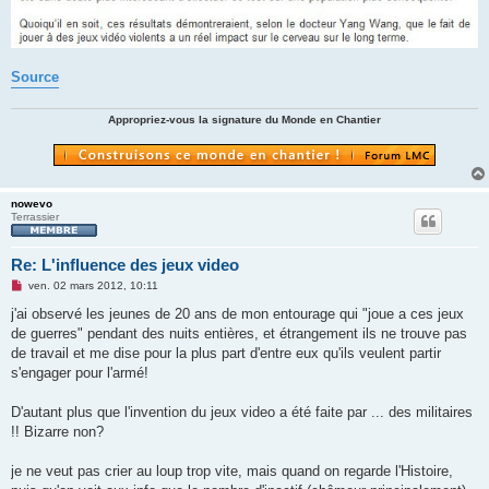
Source
Appropriez-vous la signature du Monde en Chantier
nowevo
Terrassier
Re: L'influence des jeux video
M
ven. 02 mars 2012, 10:11
e
s
j'ai observé les jeunes de 20 ans de mon entourage qui "joue a ces jeux
s
de guerres" pendant des nuits entières, et étrangement ils ne trouve pas
a
g
de travail et me dise pour la plus part d'entre eux qu'ils veulent partir
e
s'engager pour l'armé!
n
o
n
D'autant plus que l'invention du jeux video a été faite par ... des militaires
l
u
!! Bizarre non?
je ne veut pas crier au loup trop vite, mais quand on regarde l'Histoire,