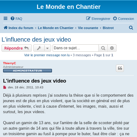
Le Monde en Chantier
FAQ
S’enregistrer
Connexion
R
Index du forum
Le Monde en Chantier
Vie courante
Bistrot
e
L'influence des jeux video
c
Rechercher
Recherche 
Répondre
h
Voir le premier message non lu
• 3 messages • Page
1
sur
1
e
ThierryC
r
Administrateur
c
h
L'influence des jeux video
e
M
dim. 18 déc. 2011, 10:43
e
r
s
Déjà à plusieurs reprises j'ai soutenu la thèse que si le comportement des
s
jeunes est de plus en plus violent, que la société en général est de plus
a
g
en plus violente, c'est à cause d'internet, les images, mais, aussi et
e
surtout, les jeux videos.
n
o
n
Quand un gamin de 13 ans, sur l'arrière de la selle de scooter piloté par
l
u
un autre gamin de 14 ans qui file à toute allure à travers la ville, tire sur
un troisième gamin au fusil à pompe pour le buter, faut être clair : ça ne