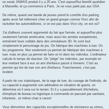
se serait JAMAIS produit il y a 20 ans. C'est aujourd'hui bientôt quotidien
à Marseille, et ça commence à Paris. Je ne vous parle pas aux USA.
De même, quand une bande de jeunes prend le contrôle d'un parking
après avoir fait tellement chier un grand groupe comme Vinci afin de
racketter les automobilistes, si on est pas dans Vice city, on est où?
J'ai d'ailleurs souvent argumenté du fait que l'armée, et aujourd'hui plus
seulement l'armée américaine, mais aussi les armées européennes,
entraînent leurs soldats dans des simulateurs 3D. Ils sont tout
simplement le personnage du jeu. On fabrique des machines à tuer. On
les programme. Non seulement ça permet de fabriquer des machines à
tuer, mais en plus ça permet de faire un tri dans les individus. L'ordinateur
calcule le temps de réaction. On "piège" les individus, par exemple en
leur mettant face à eux un ami d'enfance passé à l'ennemi. C'est au
premier qui tire de tuer son ami d'enfance. Franchement, c'est pas
évident.
A partir de ces statistiques, de la rage de tuer, du courage de l'individu, de
sa capacité à augmenter son adrénaline en situation de guerre, on
détermine où il sera sur le terrain. Et il y a passablement d'échelons,
d'employé de bureau ou logistique à commando en passant par sanitaire,
infanterie...et même chair à canon!
Vous démontrez des capacités exceptionnelles de résistance au stress,