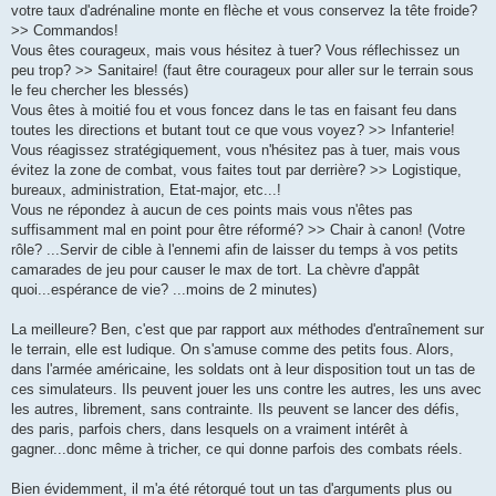
votre taux d'adrénaline monte en flèche et vous conservez la tête froide?
>> Commandos!
Vous êtes courageux, mais vous hésitez à tuer? Vous réflechissez un
peu trop? >> Sanitaire! (faut être courageux pour aller sur le terrain sous
le feu chercher les blessés)
Vous êtes à moitié fou et vous foncez dans le tas en faisant feu dans
toutes les directions et butant tout ce que vous voyez? >> Infanterie!
Vous réagissez stratégiquement, vous n'hésitez pas à tuer, mais vous
évitez la zone de combat, vous faites tout par derrière? >> Logistique,
bureaux, administration, Etat-major, etc...!
Vous ne répondez à aucun de ces points mais vous n'êtes pas
suffisamment mal en point pour être réformé? >> Chair à canon! (Votre
rôle? ...Servir de cible à l'ennemi afin de laisser du temps à vos petits
camarades de jeu pour causer le max de tort. La chèvre d'appât
quoi...espérance de vie? ...moins de 2 minutes)
La meilleure? Ben, c'est que par rapport aux méthodes d'entraînement sur
le terrain, elle est ludique. On s'amuse comme des petits fous. Alors,
dans l'armée américaine, les soldats ont à leur disposition tout un tas de
ces simulateurs. Ils peuvent jouer les uns contre les autres, les uns avec
les autres, librement, sans contrainte. Ils peuvent se lancer des défis,
des paris, parfois chers, dans lesquels on a vraiment intérêt à
gagner...donc même à tricher, ce qui donne parfois des combats réels.
Bien évidemment, il m'a été rétorqué tout un tas d'arguments plus ou