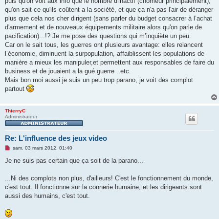
puis qu'on voit aux info que le nombre d'inactif (chômeur principalement),
qu'on sait ce qu'ils coûtent a la société, et que ça n'a pas l'air de déranger
plus que cela nos cher dirigent (sans parler du budget consacrer à l’achat
d'armement et de nouveaux équipements militaire alors qu'on parle de
pacification)...!? Je me pose des questions qui m’inquiète un peu.
Car on le sait tous, les guerres ont plusieurs avantage: elles relancent
l’économie, diminuent la surpopulation, affaiblissent les populations de
manière a mieux les manipuler,et permettent aux responsables de faire du
business et de jouaient a la gué guerre ..etc.
Mais bon moi aussi je suis un peu trop parano, je voit des complot
partout
ThierryC
Administrateur
Re: L'influence des jeux video
M
sam. 03 mars 2012, 01:40
e
s
Je ne suis pas certain que ça soit de la parano...
s
a
g
...Ni des complots non plus, d'ailleurs! C'est le fonctionnement du monde,
e
c'est tout. Il fonctionne sur la connerie humaine, et les dirigeants sont
n
o
aussi des humains, c'est tout.
n
l
u