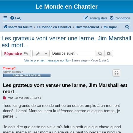
Le Monde en Chantier
FAQ
S’enregistrer
Connexion
R
Index du forum
Le Monde en Chantier
Divertissement
Musique
e
Les gratteux vont verser une larme, Jim Marshall
c
est mort...
h
Rechercher
Recherche 
Répondre
e
Voir le premier message non lu
• 1 message • Page
1
sur
1
r
ThierryC
c
Administrateur
h
e
Les gratteux vont verser une larme, Jim Marshall est
mort...
r
M
mar. 10 avr. 2012, 13:51
e
s
Tous les grands de ce monde ont eu un de ses amplis à un moment
s
donné. L'ampli Marshall sera la référence encore quelques temps, je
a
g
pense...
e
n
o
Je dois dire que cette nouvelle m'a fait un petit quelque chose quand
n
même, même s'il est mort à un âge où ça peut tout-à-fait se produire.