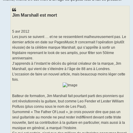
l
u
Jim Marshall est mort
5 avr 2012
Les jours se suivent … et ne se ressemblent malheureusement pas. Le
dernier article en date sur PagesMusic.fr concernait l’opération (plutôt
réussie) de la célèbre marque Marshall, qui s’apprête à sortir un
frigidaire reprenant le look de ses amplis, pour fêter son 50ème
anniversaire.
J’apprends à l’instant le décès du génial créateur de la marque, Jim
Marshall, qui vient de s’éteindre à l’âge de 88 ans à Londres.
L’occasion de faire un nouvel article, mais beaucoup moins léger cette
fois.
Batteur de formation, Jim Marshall fait pourtant parti des pionniers qui
ont révolutionnés la guitare, tout comme Leo Fender et Lester William
Polfuss (plus connu sous le nom de Les Paul).
Surnommé « The Father Of Loud », je crois pouvoir dire que pas un
seul guitariste au monde ne peut rester indifférent devant cette triste
nouvelle, tant sa contribution à la guitare en particulier, mais aussi à la
musique en général, a marqué l’histoire.