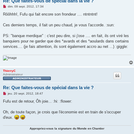
Re: Que faites-vous de spécial dans la vie ?
M
dim. 09 sept. 2012, 17:34
e
s
Rôôhhh!, Fufu qui fait encore son frondeur .... ntntntnt!
s
a
g
Ces derniers temps, il fait un peu chaud, je vous l'accorde. :sun:
e
n
o
PS: "banque merdique" : c'est peu dire, si j'ose .... en fait, ils ont viré les
n
banquiers pour ne garder que des *avards et des *aoulards dans certains
l
u
services.... (je fais attention, ils sont également accro au net ...) :giggle:
ThierryC
Administrateur
Re: Que faites-vous de spécial dans la vie ?
M
jeu. 20 sept. 2012, 18:47
e
s
Fufu est de retour, Ôh joie... :hi: :flower:
s
a
g
Oh, de toute façon, je crois que l'économie est en train de s'occuper
e
d'eux.
n
o
n
Appropriez-vous la signature du Monde en Chantier
l
u