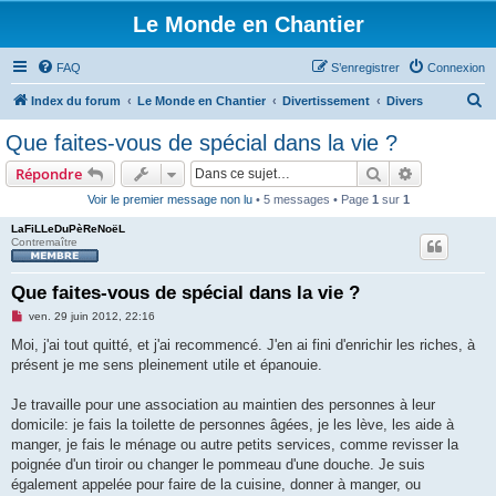
Le Monde en Chantier
FAQ
S’enregistrer
Connexion
R
Index du forum
Le Monde en Chantier
Divertissement
Divers
e
Que faites-vous de spécial dans la vie ?
c
Rechercher
Recherche 
Répondre
h
Voir le premier message non lu
• 5 messages • Page
1
sur
1
e
LaFiLLeDuPèReNoëL
r
Contremaître
c
h
Que faites-vous de spécial dans la vie ?
e
M
ven. 29 juin 2012, 22:16
e
r
s
Moi, j'ai tout quitté, et j'ai recommencé. J'en ai fini d'enrichir les riches, à
s
présent je me sens pleinement utile et épanouie.
a
g
e
Je travaille pour une association au maintien des personnes à leur
n
o
domicile: je fais la toilette de personnes âgées, je les lève, les aide à
n
manger, je fais le ménage ou autre petits services, comme revisser la
l
u
poignée d'un tiroir ou changer le pommeau d'une douche. Je suis
également appelée pour faire de la cuisine, donner à manger, ou