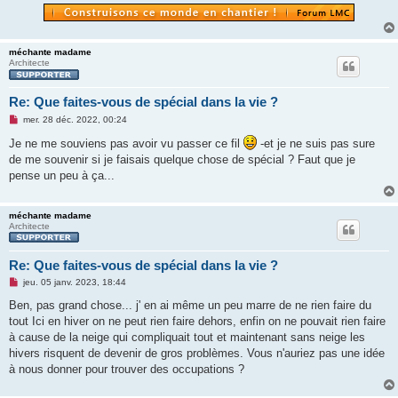
méchante madame
Architecte
Re: Que faites-vous de spécial dans la vie ?
M
mer. 28 déc. 2022, 00:24
e
s
Je ne me souviens pas avoir vu passer ce fil
-et je ne suis pas sure
s
de me souvenir si je faisais quelque chose de spécial ? Faut que je
a
g
pense un peu à ça...
e
n
o
n
méchante madame
l
Architecte
u
Re: Que faites-vous de spécial dans la vie ?
M
jeu. 05 janv. 2023, 18:44
e
s
Ben, pas grand chose... j' en ai même un peu marre de ne rien faire du
s
tout Ici en hiver on ne peut rien faire dehors, enfin on ne pouvait rien faire
a
g
à cause de la neige qui compliquait tout et maintenant sans neige les
e
hivers risquent de devenir de gros problèmes. Vous n'auriez pas une idée
n
o
à nous donner pour trouver des occupations ?
n
l