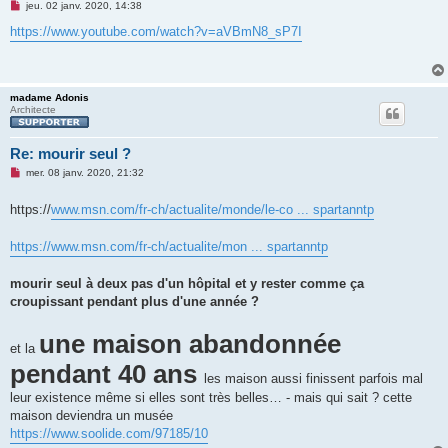
M
jeu. 02 janv. 2020, 14:38
e
s
https://www.youtube.com/watch?v=aVBmN8_sP7I
s
a
g
e
n
madame Adonis
o
Architecte
n
l
u
Re: mourir seul ?
M
mer. 08 janv. 2020, 21:32
e
s
ht
tps://
s
www.msn.com/fr-ch/actualite/monde/le-co ... spartanntp
a
g
e
https://www.msn.com/fr-ch/actualite/mon ... spartanntp
n
o
n
mourir seul à deux pas d'un hôpital et y rester comme ça
l
croupissant pendant plus d'une année ?
u
une maison abandonnée
et la
pendant 40 ans
les maison aussi finissent parfois mal
leur existence même si elles sont très belles… - mais qui sait ? cette
maison deviendra un musée
https://www.soolide.com/97185/10