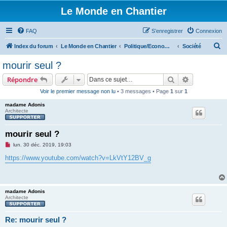
Le Monde en Chantier
FAQ
S’enregistrer
Connexion
R
Index du forum
Le Monde en Chantier
Politique/Economie/Societé/Droits de l'homme
Société
e
mourir seul ?
c
Rechercher
Recherche 
Répondre
h
Voir le premier message non lu
• 3 messages • Page
1
sur
1
e
madame Adonis
r
Architecte
c
h
mourir seul ?
e
M
lun. 30 déc. 2019, 19:03
e
r
s
https://www.youtube.com/watch?v=LkVtY12BV_g
s
a
g
e
n
madame Adonis
o
Architecte
n
l
u
Re: mourir seul ?