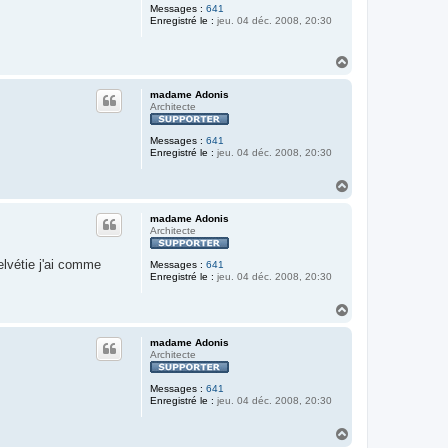
Messages :
641
Enregistré le :
jeu. 04 déc. 2008, 20:30
H
a
u
madame Adonis
t
Architecte
Messages :
641
Enregistré le :
jeu. 04 déc. 2008, 20:30
H
a
u
madame Adonis
t
Architecte
elvétie j'ai comme
Messages :
641
Enregistré le :
jeu. 04 déc. 2008, 20:30
H
a
u
madame Adonis
t
Architecte
Messages :
641
Enregistré le :
jeu. 04 déc. 2008, 20:30
H
a