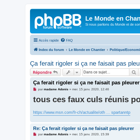
Le Monde en Chan
Si nous parlions du Monde et de son
Accès rapide
FAQ
Index du forum
Le Monde en Chantier
Politique/Economi
Ça ferait rigoler si ça ne faisait pas pleu
R
Répondre
Ça ferait rigoler si ça ne faisait pas pleurer
M
par
madame Adonis
»
mer. 15 janv. 2020, 12:46
e
tous ces faux culs réunis po
s
s
a
g
e
https://www.msn.com/fr-ch/actualite/oth ... spartanntp
n
o
n
l
Re: Ça ferait rigoler si ça ne faisait pas pleurer
u
M
par
madame Adonis
»
mer. 15 janv. 2020, 15:39
e