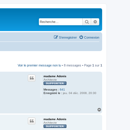
Rechercher
Recherche avancé
S’enregistrer
Connexion
Voir le premier message non lu
• 8 messages • Page
1
sur
1
madame Adonis
Architecte
Messages :
641
Enregistré le :
jeu. 04 déc. 2008, 20:30
H
a
u
madame Adonis
t
Architecte