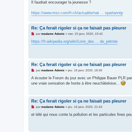
s
Il faudrait encourager la jeunesse ?
s
a
g
https://www.msn.com/fr-ch/actualite/nat ... spartanntp
e
n
o
n
Re: Ça ferait rigoler si ça ne faisait pas pleurer
l
u
M
par
madame Adonis
»
mer. 15 janv. 2020, 15:42
e
s
https://fr.wikipedia.org/wiki/Liste_des ... de_pétrole
s
a
g
e
n
o
Re: Ça ferait rigoler si ça ne faisait pas pleurer
n
l
M
par
madame Adonis
»
jeu. 16 janv. 2020, 18:30
u
e
s
A écouter le Forum du jour avec un Philippe Bauer PLR part
s
une vraie sensation de honte à être neuchâteloise...
a
g
e
n
o
Re: Ça ferait rigoler si ça ne faisait pas pleurer
n
l
M
par
madame Adonis
»
jeu. 16 janv. 2020, 21:43
u
e
s
et télé qui nous conte la pollution et les particules fines p
s
a
g
e
n