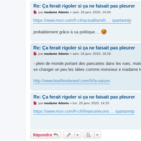
o
Re: Ça ferait rigoler si ça ne faisait pas pleurer
n
l
M
par
madame Adonis
»
sam. 18 janv. 2020, 14:04
u
e
s
https://www.msn.com/fr-ch/actualite/oth ... spartanntp
s
a
g
probablement grâce à sa politique….
e
n
o
n
Re: Ça ferait rigoler si ça ne faisait pas pleurer
l
u
M
par
madame Adonis
»
sam. 18 janv. 2020, 18:29
e
s
- plein de monde portant des pancartes dans les rues, mais
s
a
se changer un peu les idées comme monsieur e madame t
g
e
n
http://www.bouffesdunord.com/fr/la-saison
o
n
l
u
Re: Ça ferait rigoler si ça ne faisait pas pleurer
M
par
madame Adonis
»
lun. 20 janv. 2020, 14:20
e
s
https://www.msn.com/fr-ch/finance/econo ... spartanntp
s
a
g
e
n
o
Répondre
n
l