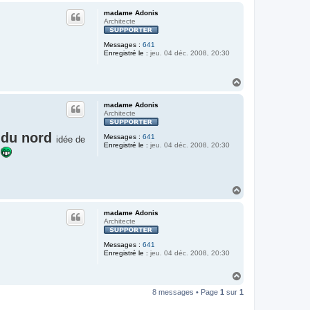
u
madame Adonis
t
Architecte
Messages :
641
Enregistré le :
jeu. 04 déc. 2008, 20:30
H
a
u
madame Adonis
t
Architecte
 du nord
Messages :
641
idée de
Enregistré le :
jeu. 04 déc. 2008, 20:30
H
a
u
madame Adonis
t
Architecte
Messages :
641
Enregistré le :
jeu. 04 déc. 2008, 20:30
H
a
8 messages • Page
1
sur
1
u
t