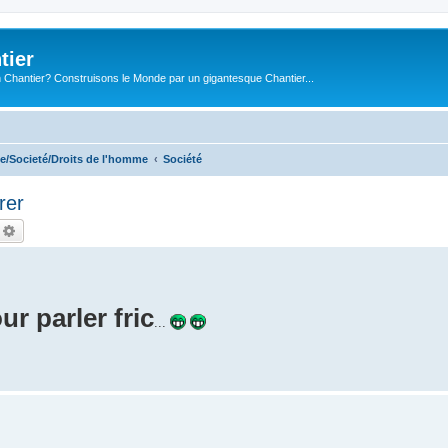
tier
 Chantier? Construisons le Monde par un gigantesque Chantier...
e/Societé/Droits de l'homme
Société
rer
echercher
Recherche avancée
ur parler fric
...