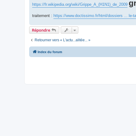
g
https://fr.wikipedia.org/wiki/Grippe_A_(H1N1)_de_2009
traitement :
https://www.doctissimo.fr/html/dossiers ... le-t
Répondre
Retourner vers « L'actu...alitée... »
Index du forum