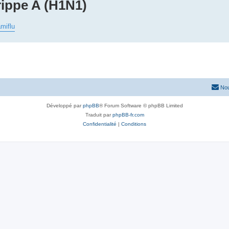
rippe A (H1N1)
amiflu
Nou
Développé par
phpBB
® Forum Software © phpBB Limited
Traduit par
phpBB-fr.com
Confidentialité
|
Conditions