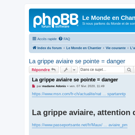
Le Monde en Chan
Si nous parlions du Monde et de son
Accès rapide
FAQ
Index du forum
Le Monde en Chantier
Vie courante
L'a
La grippe aviaire se pointe = danger
R
Répondre
La grippe aviaire se pointe = danger
M
par
madame Adonis
»
ven. 07 févr. 2020, 11:49
e
s
https://www.msn.com/fr-ch/actualite/nat ... spartanntp
s
a
g
e
La grippe aviaire, attention 
n
o
n
l
https://www.passeportsante.net/fr/Maux/ ... aviaire_pm
u