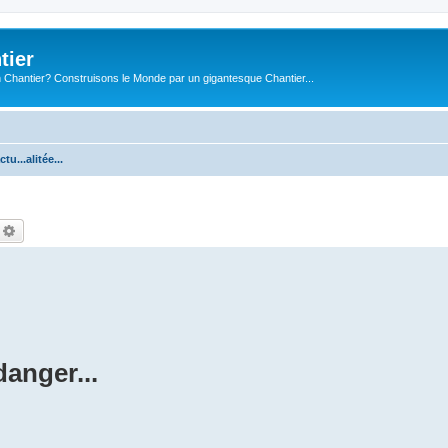
tier
 Chantier? Construisons le Monde par un gigantesque Chantier...
ctu...alitée...
echercher
Recherche avancée
danger...