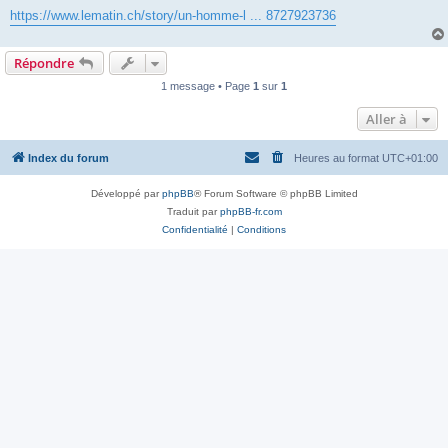
l
u
https://www.lematin.ch/story/un-homme-l ... 8727923736
Répondre
1 message • Page
1
sur
1
Aller à
Index du forum
Heures au format
UTC+01:00
Développé par
phpBB
® Forum Software © phpBB Limited
Traduit par
phpBB-fr.com
Confidentialité
|
Conditions