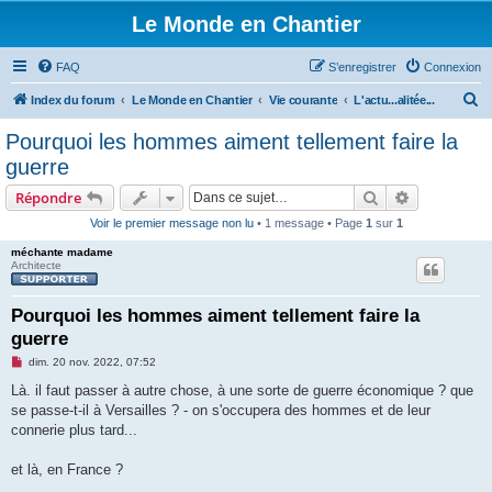
Le Monde en Chantier
FAQ
S’enregistrer
Connexion
R
Index du forum
Le Monde en Chantier
Vie courante
L'actu...alitée...
e
Pourquoi les hommes aiment tellement faire la
c
guerre
h
Rechercher
Recherche 
Répondre
e
Voir le premier message non lu
• 1 message • Page
1
sur
1
r
méchante madame
c
Architecte
h
e
Pourquoi les hommes aiment tellement faire la
guerre
r
M
dim. 20 nov. 2022, 07:52
e
s
Là. il faut passer à autre chose, à une sorte de guerre économique ? que
s
se passe-t-il à Versailles ? - on s'occupera des hommes et de leur
a
g
connerie plus tard...
e
n
o
et là, en France ?
n