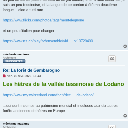
e
suis un peu tessinoise, et la langue de ce canton à été ma deuxième
n
o
langue... ciao a tutti mm
n
l
u
https://www.flickr.com/photos/tags/montelegnone
et un peu d'italien pour changer :
https://www.rts.ch/play/tv/ensemble/vid ... o:13729490
méchante madame
Architecte
Re: La forêt de Gambarogno
M
ven. 03 févr. 2023, 18:43
e
Les hêtres de la vallée tessinoise de Lodano
s
s
a
g
https://www.myswitzerland.com/fr-ch/dec ... de-lodano/
e
n
o
...qui sont inscrites au patrimoine mondial et inccluses aux dix autres
n
l
forêts anciennes de hêtres en Europe
u
méchante madame
Architecte