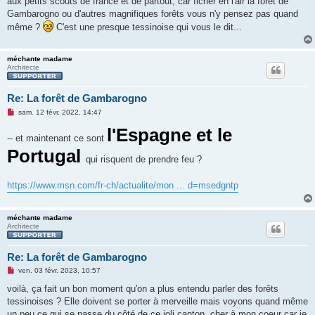
aux petits scouts de france et de partout, car ficher en l'air la forêt de
Gambarogno ou d'autres magnifiques forêts vous n'y pensez pas quand
même ?
C'est une presque tessinoise qui vous le dit...
méchante madame
Architecte
Re: La forêt de Gambarogno
M
sam. 12 févr. 2022, 14:47
e
s
l'Espagne et le
-- et maintenant ce sont
s
a
Portugal
g
qui risquent de prendre feu ?
e
n
o
https://www.msn.com/fr-ch/actualite/mon ... d=msedgntp
n
l
u
méchante madame
Architecte
Re: La forêt de Gambarogno
M
ven. 03 févr. 2023, 10:57
e
s
voilà, ça fait un bon moment qu'on a plus entendu parler des forêts
s
tessinoises ? Elle doivent se porter à merveille mais voyons quand même
a
g
un peu ce qui se passe du côté de ce joli canton, cher à mon coeur car je