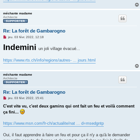
méchante madame
Architecte
Re: La forêt de Gambarogno
M
jeu. 03 févr. 2022, 12:18
e
Indemini
s
s
un
joli village évacué...
a
g
e
https://www.rts.ch/info/regions/autres- ... jours.html
n
o
n
l
méchante madame
u
Architecte
Re: La forêt de Gambarogno
M
jeu. 03 févr. 2022, 15:41
e
s
C'est vite vu, c'est deux gamins qui ont fait un feu et voilà comment
s
ça fini...
a
g
e
https://www.msn.com/fr-ch/actualite/nat ... d=msedgntp
n
o
n
Oui, il faut apprendre à faire un feu et pour ça il n'y a qu'à le demander
l
u