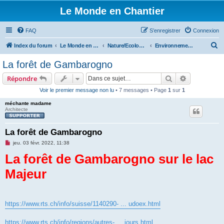
Le Monde en Chantier
FAQ
S’enregistrer
Connexion
R
Index du forum
Le Monde en Chantier
Nature/Ecologie/Ptits oiseaux...
Environnement/écologie
e
La forêt de Gambarogno
c
Rechercher
Recherche 
Répondre
h
Voir le premier message non lu
• 7 messages • Page
1
sur
1
e
méchante madame
r
Architecte
c
h
La forêt de Gambarogno
e
M
jeu. 03 févr. 2022, 11:38
e
r
La forêt de Gambarogno sur le lac
s
s
a
Majeur
g
e
n
o
n
l
https://www.rts.ch/info/suisse/1140290- ... udoex.html
u
https://www.rts.ch/info/regions/autres- ... jours.html