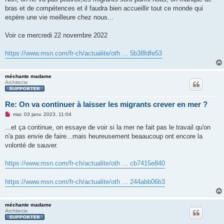
l
u
bras et de compétences et il faudra bien accueillir tout ce monde qui
espère une vie meilleure chez nous...
Voir ce mercredi 22 novembre 2022
https://www.msn.com/fr-ch/actualite/oth ... 5b38fdfe53
méchante madame
Architecte
Re: On va continuer à laisser les migrants crever en mer ?
M
mar. 03 janv. 2023, 11:04
e
s
...et ça continue, on essaye de voir si la mer ne fait pas le travail qu'on
s
n'a pas envie de faire...mais heureusement beaaucoup ont encore la
a
g
volonté de sauver.
e
n
o
https://www.msn.com/fr-ch/actualite/oth ... cb7415e840
n
l
u
https://www.msn.com/fr-ch/actualite/oth ... 244abb06b3
méchante madame
Architecte