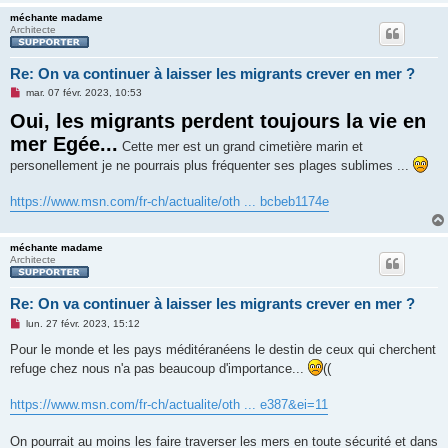
méchante madame
Architecte
Re: On va continuer à laisser les migrants crever en mer ?
M
mar. 07 févr. 2023, 10:53
e
Oui, les migrants perdent toujours la vie en
s
s
mer Egée...
a
Cette mer est un grand cimetière marin et
g
personellement je ne pourrais plus fréquenter ses plages sublimes ...
e
n
o
https://www.msn.com/fr-ch/actualite/oth ... bcbeb1174e
n
l
u
méchante madame
Architecte
Re: On va continuer à laisser les migrants crever en mer ?
M
lun. 27 févr. 2023, 15:12
e
s
Pour le monde et les pays méditéranéens le destin de ceux qui cherchent
s
refuge chez nous n'a pas beaucoup d'importance...
((
a
g
e
https://www.msn.com/fr-ch/actualite/oth ... e387&ei=11
n
o
n
On pourrait au moins les faire traverser les mers en toute sécurité et dans
l