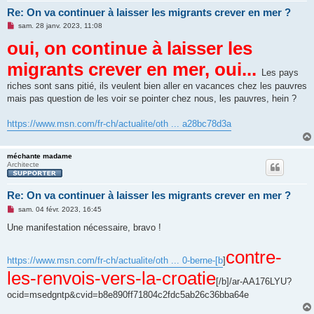
Re: On va continuer à laisser les migrants crever en mer ?
M
sam. 28 janv. 2023, 11:08
e
oui, on continue à laisser les
s
s
a
migrants crever en mer, oui...
g
Les pays
e
n
riches sont sans pitié, ils veulent bien aller en vacances chez les pauvres
o
mais pas question de les voir se pointer chez nous, les pauvres, hein ?
n
l
u
https://www.msn.com/fr-ch/actualite/oth ... a28bc78d3a
méchante madame
Architecte
Re: On va continuer à laisser les migrants crever en mer ?
M
sam. 04 févr. 2023, 16:45
e
s
Une manifestation nécessaire, bravo !
s
a
g
contre-
https://www.msn.com/fr-ch/actualite/oth ... 0-berne-[b
e
]
n
les-renvois-vers-la-croatie
o
[/b]/ar-AA176LYU?
n
l
ocid=msedgntp&cvid=b8e890ff71804c2fdc5ab26c36bba64e
u