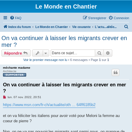
Le Monde en Chantier
FAQ
S’enregistrer
Connexion
R
Index du forum
Le Monde en Chantier
Vie courante
L'actu...alitée...
e
On va continuer à laisser les migrants crever en
c
mer ?
h
Rechercher
Recherche 
Répondre
e
Voir le premier message non lu
• 6 messages • Page
1
sur
1
r
méchante madame
c
Architecte
h
e
On va continuer à laisser les migrants crever en mer
?
r
M
lun. 07 nov. 2022, 20:51
e
s
https://www.msn.com/fr-ch/actualite/oth ... 64ff6185b2
s
a
g
et on va féliciter les italiens pour avoir voté pour Meloni la femme au
e
coeur de pierre ?
n
o
n
Non, on ne va pas pouvoir,les migrants sont parmi nous, on manque de