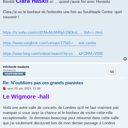
Clara Haskil
Bientôt
ici ... quand j'aurai fini avec Horowitz
s
a
g
Clara j'ai eu le bonheur de l'entendre une fois au Southbank Centre -quel
e
souvenir !
n
o
n
l
u
https://tv.sohu.com/v/dXMvMzM4NjA1NDkxL ... tbA==.html
https://www.songkick.com/venues/17582-r ... ank-centre
https://www.bing.com/videos/search?q=yo ... &FORM=VIRE
méchante madame
Architecte
Re: N'oublions pas ces grands pianistes
M
sam. 01 avr. 2023, 21:39
e
Le Wigmore -hall
s
s
a
g
Voilà une autre salle de concerts de Londres qu'il ne faut vraiment pas
e
manquer si vous avez la chance et le bonheur de visiter cette ville
n
o
exceptionnelle. Je donnerais beaucoup pour retourner dans cette salle
n
que j'ai seulement découvert lors de mon dernier passage à Londres
l
u