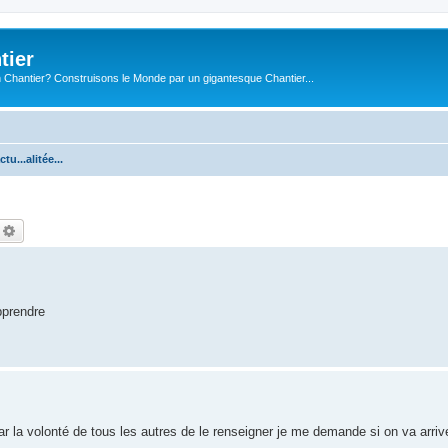
tier
 Chantier? Construisons le Monde par un gigantesque Chantier...
ctu...alitée...
echercher
Recherche avancée
apprendre
ar la volonté de tous les autres de le renseigner je me demande si on va arrive