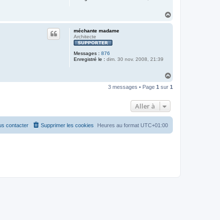
H
a
u
méchante madame
t
Architecte
Messages :
876
Enregistré le :
dim. 30 nov. 2008, 21:39
H
a
3 messages • Page
1
sur
1
u
t
Aller à
s contacter
Supprimer les cookies
Heures au format
UTC+01:00