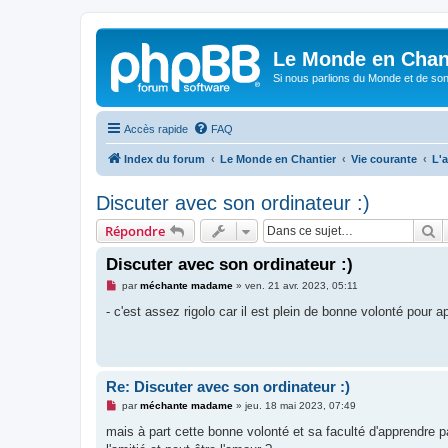
Le Monde en Chan
Si nous parlions du Monde et de son
Accès rapide
FAQ
Index du forum
Le Monde en Chantier
Vie courante
L'a
Discuter avec son ordinateur :)
R
Répondre
Discuter avec son ordinateur :)
M
par
méchante madame
»
ven. 21 avr. 2023, 05:11
e
s
- c'est assez rigolo car il est plein de bonne volonté pour 
s
a
g
e
n
o
Re: Discuter avec son ordinateur :)
n
l
M
par
méchante madame
»
jeu. 18 mai 2023, 07:49
u
e
s
mais à part cette bonne volonté et sa faculté d'apprendre p
s