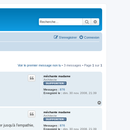
Rechercher
Recherche avancé
S’enregistrer
Connexion
Voir le premier message non lu
• 3 messages • Page
1
sur
1
méchante madame
Architecte
Messages :
876
Enregistré le :
dim. 30 nov. 2008, 21:39
H
a
u
méchante madame
t
Architecte
r jusqu'à l'empathie,
Messages :
876
Enregistré le :
dim. 30 nov. 2008, 21:39