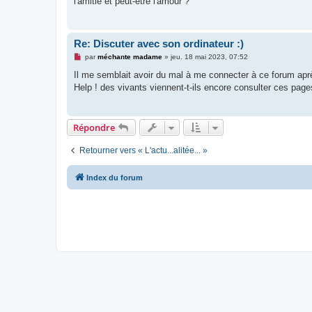
l'amitié et peut-être l'amour ?
a
g
e
n
o
Re: Discuter avec son ordinateur :)
n
l
M
par
méchante madame
»
jeu. 18 mai 2023, 07:52
u
e
s
Il me semblait avoir du mal à me connecter à ce forum ap
s
Help ! des vivants viennent-t-ils encore consulter ces page
a
g
e
n
o
Répondre
n
l
u
Retourner vers « L'actu...alitée... »
Index du forum