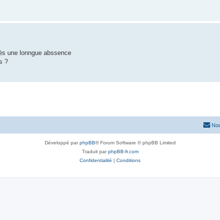
rès une lonngue abssence
s ?
Nou
Développé par
phpBB
® Forum Software © phpBB Limited
Traduit par
phpBB-fr.com
Confidentialité
|
Conditions