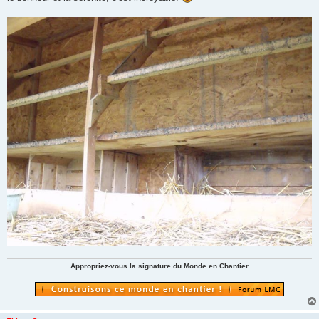
o
n
l
u
Appropriez-vous la signature du Monde en Chantier