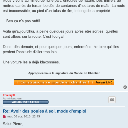
Nous vivons au milieu de nulle part, entourés de nature. Des milliers de
e
mètres carrés de terrain bordés de centaines d'hectares de maïs. La route
n
o
est inaccessible, au pied d'un talus de 4m, le long de la propriété...
n
l
u
...Ben ça n'a pas suffi!
Voilà qu'aujourd'hui, à peine quelques jours après être sorties, qu'elles
sont allées sur la route. C'est fou ça!
Donc, dès demain, et pour quelques jours, enfermées, histoire qu'elles
perdent l'habitude d'aller trop loin...
Une voiture les a déjà klaxonnées.
Appropriez-vous la signature du Monde en Chantier
ThierryC
Administrateur
Re: Avoir des poules à soi, mode d'emploi
M
mer. 06 oct. 2010, 22:45
e
s
Salut Pierre,
s