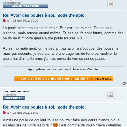
Administrateur
Re: Avoir des poules à soi, mode d'emploi
M
lun. 23 mai 2011, 09:36
e
s
La poule s'est choisie toute seule. Et c'est une rousse. De couleur
s
blanche, mais rousse quand même. Et ses oeufs sont bruns, comme des
a
g
oeufs de n'importe quelle autre poule rousse. xD
e
n
o
Après, normalement, on ne devrait pas avoir à s'occuper des poussins,
n
mais par sécurité, je devrais faire une cage ras-de-terre ou modifier le
l
u
poulailler. J'ai la flemme, j'ai très envie de voir ce qui se passe.
Appropriez-vous la signature du Monde en Chantier
méchante madame
Architecte
Re: Avoir des poules à soi, mode d'emploi
M
lun. 23 mai 2011, 13:47
e
s
Ainsi une poule de couleur rousse pourrait faire des oeufs blancs, vous
s
en êtes sûr de votre histoire ?
c'est comme de vouloir faire cohabiter
a