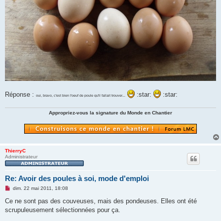
Réponse :
:star:
:star:
oui, bravo, c'est bien l'oeuf de poule qu'il fallait trouver...
Appropriez-vous la signature du Monde en Chantier
ThierryC
Administrateur
Re: Avoir des poules à soi, mode d'emploi
M
dim. 22 mai 2011, 18:08
e
s
Ce ne sont pas des couveuses, mais des pondeuses. Elles ont été
s
scrupuleusement sélectionnées pour ça.
a
g