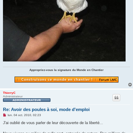
Appropriez-vous la signature du Monde en Chantier
ThierryC
Administrateur
Re: Avoir des poules à soi, mode d'emploi
M
lun. 04 oct. 2010, 02:23
e
s
J'ai oublié de vous parler de leur découverte de la liberté...
s
a
g