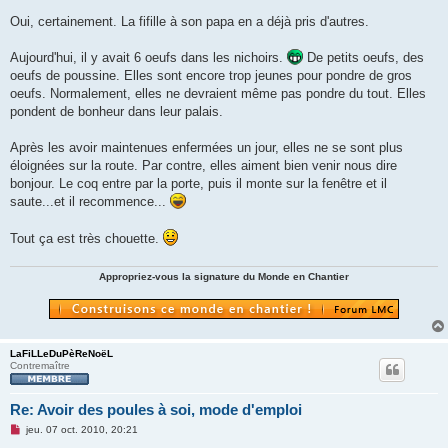
a
g
Oui, certainement. La fifille à son papa en a déjà pris d'autres.
e
n
o
Aujourd'hui, il y avait 6 oeufs dans les nichoirs.
De petits oeufs, des
n
oeufs de poussine. Elles sont encore trop jeunes pour pondre de gros
l
u
oeufs. Normalement, elles ne devraient même pas pondre du tout. Elles
pondent de bonheur dans leur palais.
Après les avoir maintenues enfermées un jour, elles ne se sont plus
éloignées sur la route. Par contre, elles aiment bien venir nous dire
bonjour. Le coq entre par la porte, puis il monte sur la fenêtre et il
saute...et il recommence...
Tout ça est très chouette.
Appropriez-vous la signature du Monde en Chantier
LaFiLLeDuPèReNoëL
Contremaître
Re: Avoir des poules à soi, mode d'emploi
M
jeu. 07 oct. 2010, 20:21
e