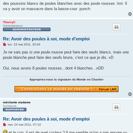
g
des poussins blancs de poules blanches avec des poule rousses :tmi: Il
e
va y avoir un massacre dans la basse-cour :punch:
n
o
n
l
ThierryC
u
Administrateur
Re: Avoir des poules à soi, mode d'emploi
M
lun. 23 mai 2011, 20:04
e
s
Je ne sais pas si une poule rousse peut faire des oeufs blancs, mais une
s
poule blanche peut faire des oeufs bruns, c'est ce que je dis. xD
a
g
e
Oui, nous avons 8 poules rousses...dont 4 blanches...xDD
n
o
n
Appropriez-vous la signature du Monde en Chantier
l
u
méchante madame
Architecte
Re: Avoir des poules à soi, mode d'emploi
M
mar. 24 mai 2011, 07:10
e
s
et le coq, il est de quel couleur ? Il me semble qu'on a pas encore vu