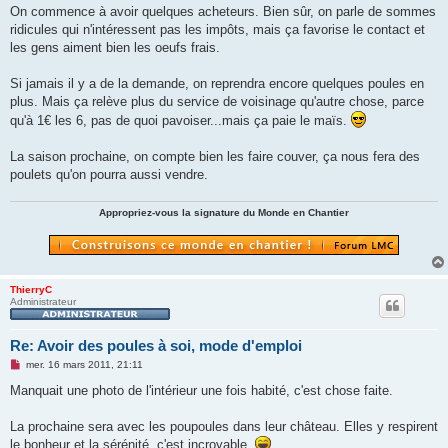
On commence à avoir quelques acheteurs. Bien sûr, on parle de sommes
ridicules qui n'intéressent pas les impôts, mais ça favorise le contact et
les gens aiment bien les oeufs frais.
Si jamais il y a de la demande, on reprendra encore quelques poules en
plus. Mais ça relève plus du service de voisinage qu'autre chose, parce
qu'à 1€ les 6, pas de quoi pavoiser...mais ça paie le maïs.
La saison prochaine, on compte bien les faire couver, ça nous fera des
poulets qu'on pourra aussi vendre.
Appropriez-vous la signature du Monde en Chantier
ThierryC
Administrateur
Re: Avoir des poules à soi, mode d'emploi
M
mer. 16 mars 2011, 21:11
e
s
Manquait une photo de l'intérieur une fois habité, c'est chose faite.
s
a
g
La prochaine sera avec les poupoules dans leur château. Elles y respirent
e
le bonheur et la sérénité, c'est incroyable.
n