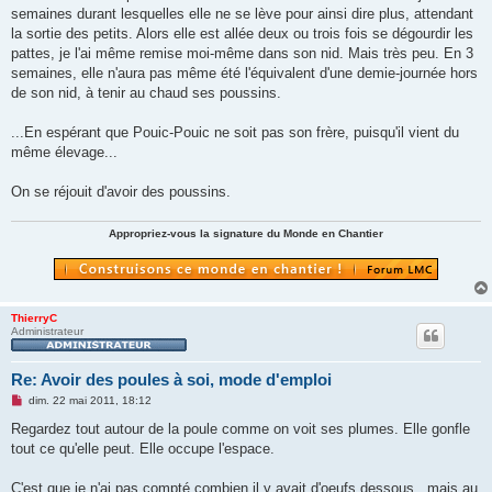
semaines durant lesquelles elle ne se lève pour ainsi dire plus, attendant
la sortie des petits. Alors elle est allée deux ou trois fois se dégourdir les
pattes, je l'ai même remise moi-même dans son nid. Mais très peu. En 3
semaines, elle n'aura pas même été l'équivalent d'une demie-journée hors
de son nid, à tenir au chaud ses poussins.
...En espérant que Pouic-Pouic ne soit pas son frère, puisqu'il vient du
même élevage...
On se réjouit d'avoir des poussins.
Appropriez-vous la signature du Monde en Chantier
ThierryC
Administrateur
Re: Avoir des poules à soi, mode d'emploi
M
dim. 22 mai 2011, 18:12
e
s
Regardez tout autour de la poule comme on voit ses plumes. Elle gonfle
s
tout ce qu'elle peut. Elle occupe l'espace.
a
g
e
C'est que je n'ai pas compté combien il y avait d'oeufs dessous...mais au
n