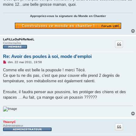
o
moins 12...une belle grosse maman, quoi.
n
l
u
Appropriez-vous la signature du Monde en Chantier
LaFiLLeDuPèReNoëL
Contremaître
Re: Avoir des poules à soi, mode d'emploi
M
dim. 22 mai 2011, 19:58
e
s
Comme elle est belle la poupoule ! merci Técé.
s
Ce que tu ne dis pas, c'est que pour couver elle prend 2 degrés de
a
g
température, son métabolisme est également ralenti.
e
n
o
Ensuite, il faudra penser aux poussins, les protéger des chiens et des
n
rapaces ... Au fait, ça mange quoi un poussin ??????
l
u
ThierryC
Administrateur