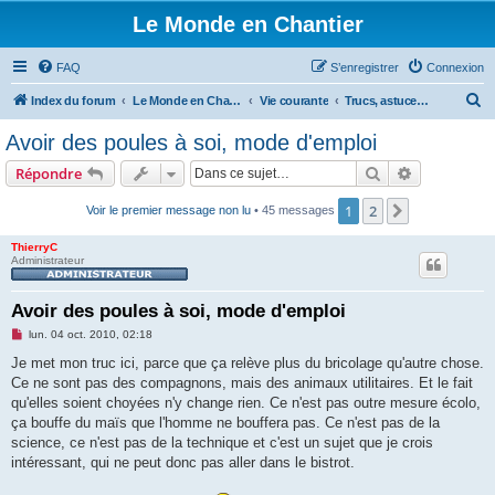
Le Monde en Chantier
FAQ
S’enregistrer
Connexion
R
Index du forum
Le Monde en Chantier
Vie courante
Trucs, astuces, bricolages...
e
Avoir des poules à soi, mode d'emploi
c
Rechercher
Recherche 
Répondre
h
e
1
2
Suivante
Voir le premier message non lu
• 45 messages
r
ThierryC
c
Administrateur
h
Avoir des poules à soi, mode d'emploi
e
M
lun. 04 oct. 2010, 02:18
r
e
s
Je met mon truc ici, parce que ça relève plus du bricolage qu'autre chose.
s
Ce ne sont pas des compagnons, mais des animaux utilitaires. Et le fait
a
g
qu'elles soient choyées n'y change rien. Ce n'est pas outre mesure écolo,
e
ça bouffe du maïs que l'homme ne bouffera pas. Ce n'est pas de la
n
o
science, ce n'est pas de la technique et c'est un sujet que je crois
n
intéressant, qui ne peut donc pas aller dans le bistrot.
l
u