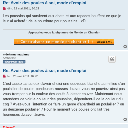
Re: Avoir des poules à soi, mode d'emploi
M
dim. 22 mai 2011, 20:23
e
s
Les poussins qui survivent aux chats et aux rapaces bouffent ce que je
s
leur ai acheté : de la nourriture pour poussins...xD
a
g
e
n
Appropriez-vous la signature du Monde en Chantier
o
n
l
u
méchante madame
Architecte
Re: Avoir des poules à soi, mode d'emploi
M
lun. 23 mai 2011, 09:01
e
s
C'est assez astucieux d'avoir choisi une couveuse blanche au millieu d'un
s
poulailler de poules pondeuses rousses :bravo: vous ne pouviez ainsi pas
a
g
vous tromper sur la couleur des oeufs à laisser couver. Maintenant nous
e
attendons de voir la couleur des poussins, dépendront-il de la couleur du
n
o
coq ? Avez-vous l'intention de faire un genre d'apartheid au poulailler ? ou
n
un deuxième poulailler ? Pour le moment vos poules ont l'ait très
l
u
heureuses :bravo: :bravo:
ThierryC