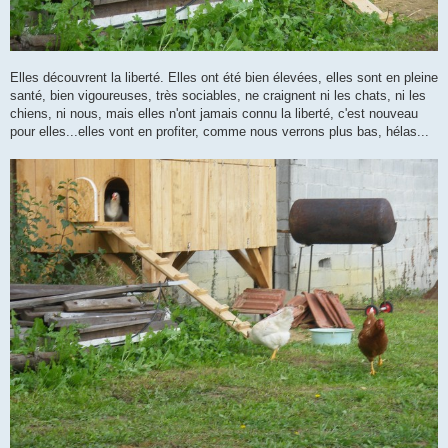
Elles découvrent la liberté. Elles ont été bien élevées, elles sont en pleine
santé, bien vigoureuses, très sociables, ne craignent ni les chats, ni les
chiens, ni nous, mais elles n'ont jamais connu la liberté, c'est nouveau
pour elles...elles vont en profiter, comme nous verrons plus bas, hélas...