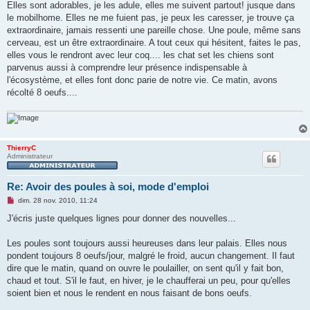
s
Elles sont adorables, je les adule, elles me suivent partout! jusque dans
s
le mobilhome. Elles ne me fuient pas, je peux les caresser, je trouve ça
a
g
extraordinaire, jamais ressenti une pareille chose. Une poule, même sans
e
cerveau, est un être extraordinaire. A tout ceux qui hésitent, faites le pas,
n
o
elles vous le rendront avec leur coq.... les chat set les chiens sont
n
parvenus aussi à comprendre leur présence indispensable à
l
u
l'écosystème, et elles font donc parie de notre vie. Ce matin, avons
récolté 8 oeufs....
ThierryC
Administrateur
Re: Avoir des poules à soi, mode d'emploi
M
dim. 28 nov. 2010, 11:24
e
s
J'écris juste quelques lignes pour donner des nouvelles...
s
a
g
Les poules sont toujours aussi heureuses dans leur palais. Elles nous
e
pondent toujours 8 oeufs/jour, malgré le froid, aucun changement. Il faut
n
o
dire que le matin, quand on ouvre le poulailler, on sent qu'il y fait bon,
n
chaud et tout. S'il le faut, en hiver, je le chaufferai un peu, pour qu'elles
l
u
soient bien et nous le rendent en nous faisant de bons oeufs.