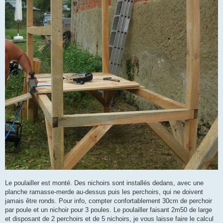
Le poulailler est monté. Des nichoirs sont installés dedans, avec une
planche ramasse-merde au-dessus puis les perchoirs, qui ne doivent
jamais être ronds. Pour info, compter confortablement 30cm de perchoir
par poule et un nichoir pour 3 poules. Le poulailler faisant 2m50 de large
et disposant de 2 perchoirs et de 5 nichoirs, je vous laisse faire le calcul