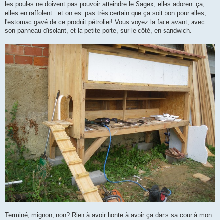
les poules ne doivent pas pouvoir atteindre le Sagex, elles adorent ça,
elles en raffolent...et on est pas très certain que ça soit bon pour elles,
l'estomac gavé de ce produit pétrolier! Vous voyez la face avant, avec
son panneau d'isolant, et la petite porte, sur le côté, en sandwich.
Terminé, mignon, non? Rien à avoir honte à avoir ça dans sa cour à mon