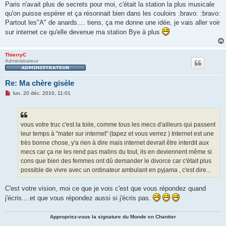
Paris n'avait plus de secrets pour moi, c'était la station la plus musicale
qu'on puisse espérer et ça résonnait bien dans les couloirs :bravo: :bravo:
Partout les"A" de anards.... tiens, ça me donne une idée, je vais aller voir
sur internet ce qu'elle devenue ma station Bye à plus
ThierryC
Administrateur
Re: Ma chère gisèle
M
lun. 20 déc. 2010, 11:01
e
s
s
a
g
vous votre truc c'est la toile, comme tous les mecs d'ailleurs qui passent
e
leur temps à "mater sur internet" (tapez et vous verrez ) Internet est une
n
o
très bonne chose, y'a rien à dire mais internet devrait être interdit aux
n
mecs car ça ne les rend pas malins du tout, ils en deviennent même si
l
u
cons que bien des femmes ont dû demander le divorce car c'était plus
possible de vivre avec un ordinateur ambulant en pyjama , c'est dire...
C'est votre vision, moi ce que je vois c'est que vous répondez quand
j'écris....et que vous répondez aussi si j'écris pas.
Appropriez-vous la signature du Monde en Chantier