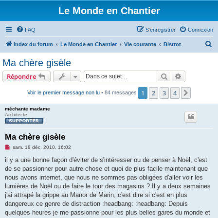
Le Monde en Chantier
FAQ
S’enregistrer
Connexion
R
Index du forum
Le Monde en Chantier
Vie courante
Bistrot
e
Ma chère gisèle
c
Rechercher
Recherche 
Répondre
h
e
1
2
3
4
Suivant
Voir le premier message non lu
• 84 messages
r
méchante madame
c
Architecte
h
Ma chère gisèle
e
M
sam. 18 déc. 2010, 16:02
r
e
s
il y a une bonne façon d'éviter de s'intéresser ou de penser à Noël, c'est
s
de se passionner pour autre chose et quoi de plus facile maintenant que
a
g
nous avons internet, que nous ne sommes pas obligées d'aller voir les
e
lumières de Noël ou de faire le tour des magasins ? Il y a deux semaines
n
o
j'ai attrapé la grippe au Manor de Marin, c'est dire si c'est en plus
n
dangereux ce genre de distraction :headbang: :headbang: Depuis
l
u
quelques heures je me passionne pour les plus belles gares du monde et