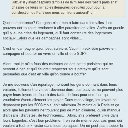
Ritz, et il y avait desplans terribles de la misère des "petits parisiens"
n
o
chassés de leurs minables demeures, détruites pour pour la
n
construction du Paris que nous admirons aujourd'hui.
l
u
Quelle importance? Ces gens n'ont rien à faire dans les villes. Les
pauvres ont toujours tendance à aller parasiter les villes. Après on gueule
qu'il y a une crise du logement, qu'il faut construire des logements
sociaux...alors que les campagnes sont vides...
C'est en campagne qu'on peut survivre. Vaut-il mieux être pauvre en
campagne et bouffer ou vivre en ville et être SDF?
Alors, moi je m'en fous des maisons de ces petits parisiens qui ne
servent à rien et qu'il faudrait respecter sous pretexte qu'ils sont
persuadés que c'est en ville qu'on trouve à bouffer.
Je me souviens d'un reportage montrant les gens dormant dans leurs
voitures, tellement la vie est devenue dure. Les pauvres ne peuvent plus
payer leurs loyers de fous à des tarifs de fous pour des fous qui
voudraient éventuellement les payer. Dans mon village, les loyers ne
dépassent pas les 500€/mois, soit minimum 3x moins qu'à Paris et ça
alors que les paysans ne trouvent pas de main d'oeuvre, qu'on manque
d'artisans, d'artistes, de techniciens.... Alors, s'ils préfèrent vivre dans
leurs bagnoles, c'est leur problème. Il en va de même pour ces gens qui
veulent à tout prix rester dans leurs baraques. On ne peut pas stopper le