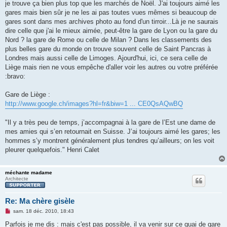
je trouve ça bien plus top que les marchés de Noël. J'ai toujours aimé les
gares mais bien sûr je ne les ai pas toutes vues mêmes si beaucoup de
gares sont dans mes archives photo au fond d'un tirroir...Là je ne saurais
dire celle que j'ai le mieux aimée, peut-être la gare de Lyon ou la gare du
Nord ? la gare de Rome ou celle de Milan ? Dans les classements des
plus belles gare du monde on trouve souvent celle de Saint Pancras à
Londres mais aussi celle de Limoges. Ajourd'hui, ici, ce sera celle de
Liège mais rien ne vous empêche d'aller voir les autres ou votre préférée
:bravo:
Gare de Liège :
http://www.google.ch/images?hl=fr&biw=1 ... CE0QsAQwBQ
"Il y a très peu de temps, j’accompagnai à la gare de l’Est une dame de
mes amies qui s’en retournait en Suisse. J’ai toujours aimé les gares; les
hommes s’y montrent généralement plus tendres qu’ailleurs; on les voit
pleurer quelquefois." Henri Calet
méchante madame
Architecte
Re: Ma chère gisèle
M
sam. 18 déc. 2010, 18:43
e
s
Parfois je me dis : mais c'est pas possible, il va venir sur ce quai de gare