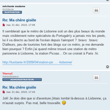
méchante madame
Architecte
Re: Ma chère gisèle
M
mar. 21 déc. 2010, 17:06
e
s
Il semblerait que le métro de Lisbonne soit un des plus beaux du monde
s
mais visiblement notre spécialiste du Portugaln'y a jamais mis les pieds,
a
g
lui il va directo au bord de l'océan depuis l'aéroport ? :bravo: :bravo:
e
D'ailleurs, peu de touristes font des blogs sur ce métro, je me demande
n
o
bien pourquoi ? Enfin j'ai quand même trouvé une station de métro
n
parisienne à Lisbonne, la station Picoas... On se croirait à Paris :hi:
l
u
http://lusitanie.fr/2009/04/station-pic ... -lisbonne/
ThierryC
Administrateur
Re: Ma chère gisèle
M
mar. 21 déc. 2010, 17:43
e
s
Joli! Je dois dire que si d'aventure j'étais tombé là-dessus à Lisbonne, ça
s
m'aurait surpris. Pas mal, belle trouvaille.
a
g
e