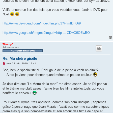
Londres et le coin, en dehors de la station je veux dire, est sympa :bravo:
Voilà, encore un lien des fois que vous voudriez vous farcir le DVD pour
Noël
http://www.devildead.com/indexfilm.php3?FilmID=869
http://www.google.ch/imgres?imgurl=http ... CDwQ9QEwBQ
ThierryC
Administrateur
Re: Ma chère gisèle
M
mer. 22 déc. 2010, 12:41
e
s
Bon, ben le spécialiste du Portugal à de la peine à venir on dirait?
s
....Alors je viens pour donner quand même un peu de couleur.
a
g
e
Je dois dire que "Le Metro de la mort" me dirait assez. Je ne l'ai pas vu
n
o
et le thème me plaît assez, j'aime bien les films intellectuels qui vous
n
bouffent le cerveau.
l
u
Pour Marcel Aymé, très apprécié, comme son nom l'indique, j'apprends
grâce à personnage que Jean Marais n'avait pas comme caractéristiques
premières que son homosexualité et son amour des films de cape et