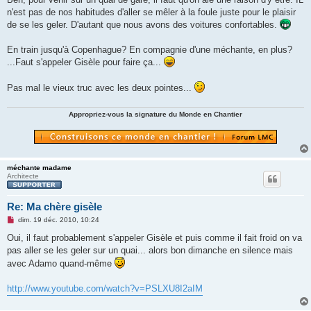
s
n'est pas de nos habitudes d'aller se mêler à la foule juste pour le plaisir
a
g
de se les geler. D'autant que nous avons des voitures confortables.
e
n
o
En train jusqu'à Copenhague? En compagnie d'une méchante, en plus?
n
...Faut s'appeler Gisèle pour faire ça...
l
u
Pas mal le vieux truc avec les deux pointes...
Appropriez-vous la signature du Monde en Chantier
méchante madame
Architecte
Re: Ma chère gisèle
M
dim. 19 déc. 2010, 10:24
e
s
Oui, il faut probablement s'appeler Gisèle et puis comme il fait froid on va
s
pas aller se les geler sur un quai... alors bon dimanche en silence mais
a
g
avec Adamo quand-même
e
n
o
http://www.youtube.com/watch?v=PSLXU8I2aIM
n
l
u