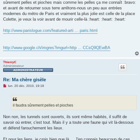
sûrement pelles et pioches mais comme les pelles ça me connaît :bravo:
a
g
et avant de retourner sous terre arrêtons-nous un peu aux entrées
e
modernes du métro de Paris et vraiment la plus jolie est celle de la place
n
o
Colette, je veux la voir avant de mourir celle-là :heart: :heart: :heart:
n
l
u
http://www.parislogue.com/featured-arti ... paris.html
http://www.google.ch/imgres?imgurl=http ... CCsQ9QEwBA
ThierryC
Administrateur
Re: Ma chère gisèle
M
lun. 20 déc. 2010, 19:18
e
s
s
a
g
il faudra sûrement pelles et pioches
e
n
o
Non non, les tunnels sont ouverts, ils sont même habités, il suffit de
n
savoir où entrer, c'est tout. Mais il y a toute une faune qui vit là-dessous
l
u
et défend farouchement les lieux.
Et pour les liens, je crois bien que là.... J'en connais beaucoup de ces