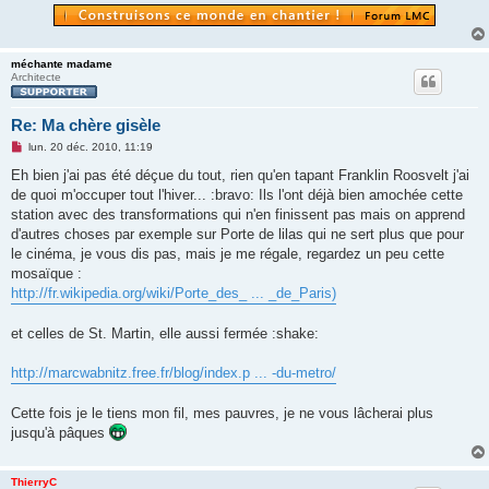
méchante madame
Architecte
Re: Ma chère gisèle
M
lun. 20 déc. 2010, 11:19
e
s
Eh bien j'ai pas été déçue du tout, rien qu'en tapant Franklin Roosvelt j'ai
s
de quoi m'occuper tout l'hiver... :bravo: Ils l'ont déjà bien amochée cette
a
g
station avec des transformations qui n'en finissent pas mais on apprend
e
d'autres choses par exemple sur Porte de lilas qui ne sert plus que pour
n
o
le cinéma, je vous dis pas, mais je me régale, regardez un peu cette
n
mosaïque :
l
u
http://fr.wikipedia.org/wiki/Porte_des_ ... _de_Paris)
et celles de St. Martin, elle aussi fermée :shake:
http://marcwabnitz.free.fr/blog/index.p ... -du-metro/
Cette fois je le tiens mon fil, mes pauvres, je ne vous lâcherai plus
jusqu'à pâques
ThierryC