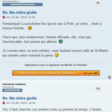
Administrateur
Re: Ma chère gisèle
M
lun. 20 déc. 2010, 11:46
e
s
Fantastique! La prochaine fois que je vais à Paris, je visite....reste à
s
trouver l'entrée...
a
g
e
Parce que, bien évidemment, l'entrée officielle, elle, n'est pas
n
o
franchissable, faut passer par ailleurs.
n
l
u
Je connais deux ou trois entrées, mais faudrait trouver celle de St-Martin
qui semble valoir vraiment la peine.
Appropriez-vous la signature du Monde en Chantier
méchante madame
Architecte
Re: Ma chère gisèle
M
lun. 20 déc. 2010, 16:36
e
s
Oui, il faut chercher ces entrées mais ça prendra du temps, il faudra
s