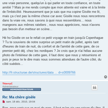
s
une vraie personne, quelqu'un à qui parler en toute confiance, en toute
a
g
amitié ? Mais je me rends compte que mon attente est vaine et à la limite
e
de l'imbécilité. Heureusement que je sais que ma copine Gisèle me lit,
n
o
mais ça c'est pas la même chose car avec Gisèle nous nous rencontrons
n
dans la vraie vie, nous savons à quoi nous ressemblons... nous
l
u
mangeons aux mêmes rateliers , nous nous apprécions, nous n'avons
pas besoin d'un metteur en scène...
Hé ho Gisèle on se le refait ce petit voyage en train jusqu'à Copenhague
? Tu te souviens de notre surprise un petit matin de juillet, après tant
d'heures de train de nuit, du confort et de l'amitié de cette gare, de ce
premier petit déj. chez les nordiques ? Je crois que je n'ai hélas aucune
photo de l'intérieur de cette gare, il faut donc que nous y retournions et
puis je peux te le dire mais nous sommes attendues de l'autre côté, du
côté suédois...
http://fr.structurae.de/structures/data ... d=s0009766
ThierryC
Administrateur
Re: Ma chère gisèle
M
sam. 18 déc. 2010, 19:04
e
s
Ben, pour venir sur un quai de gare, il faut qu'on aie une raison d'y être. IL