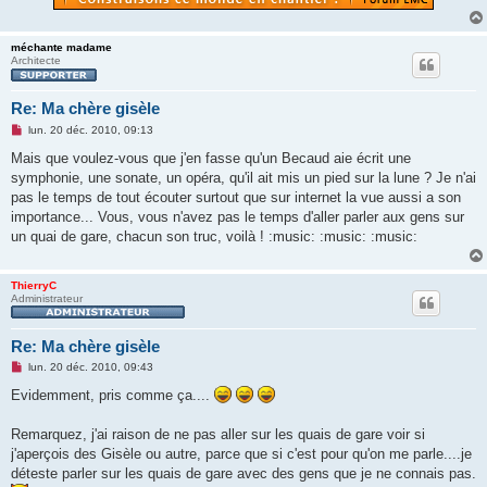
méchante madame
Architecte
Re: Ma chère gisèle
M
lun. 20 déc. 2010, 09:13
e
s
Mais que voulez-vous que j'en fasse qu'un Becaud aie écrit une
s
symphonie, une sonate, un opéra, qu'il ait mis un pied sur la lune ? Je n'ai
a
g
pas le temps de tout écouter surtout que sur internet la vue aussi a son
e
importance... Vous, vous n'avez pas le temps d'aller parler aux gens sur
n
o
un quai de gare, chacun son truc, voilà ! :music: :music: :music:
n
l
u
ThierryC
Administrateur
Re: Ma chère gisèle
M
lun. 20 déc. 2010, 09:43
e
s
Evidemment, pris comme ça....
s
a
g
Remarquez, j'ai raison de ne pas aller sur les quais de gare voir si
e
j'aperçois des Gisèle ou autre, parce que si c'est pour qu'on me parle....je
n
o
déteste parler sur les quais de gare avec des gens que je ne connais pas.
n