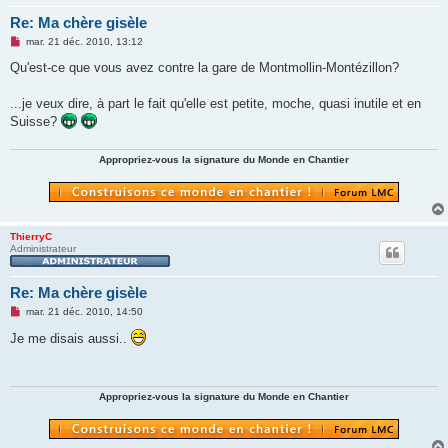
Re: Ma chère gisèle
M
mar. 21 déc. 2010, 13:12
e
s
Qu'est-ce que vous avez contre la gare de Montmollin-Montézillon?
s
a
g
...je veux dire, à part le fait qu'elle est petite, moche, quasi inutile et en
e
Suisse?
n
o
n
Appropriez-vous la signature du Monde en Chantier
l
u
ThierryC
Administrateur
Re: Ma chère gisèle
M
mar. 21 déc. 2010, 14:50
e
s
Je me disais aussi..
s
a
g
e
n
Appropriez-vous la signature du Monde en Chantier
o
n
l
u