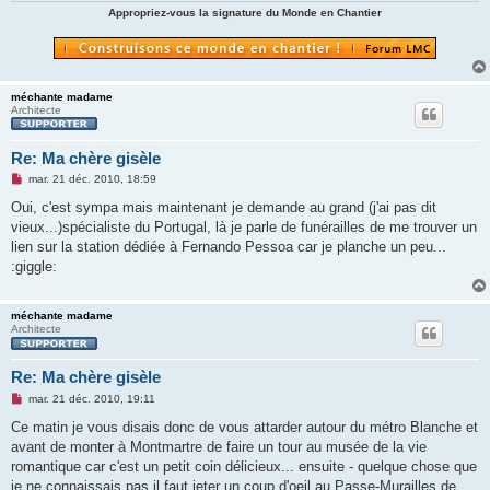
n
Appropriez-vous la signature du Monde en Chantier
o
n
l
u
méchante madame
Architecte
Re: Ma chère gisèle
M
mar. 21 déc. 2010, 18:59
e
s
Oui, c'est sympa mais maintenant je demande au grand (j'ai pas dit
s
vieux...)spécialiste du Portugal, là je parle de funérailles de me trouver un
a
g
lien sur la station dédiée à Fernando Pessoa car je planche un peu...
e
:giggle:
n
o
n
l
méchante madame
u
Architecte
Re: Ma chère gisèle
M
mar. 21 déc. 2010, 19:11
e
s
Ce matin je vous disais donc de vous attarder autour du métro Blanche et
s
avant de monter à Montmartre de faire un tour au musée de la vie
a
g
romantique car c'est un petit coin délicieux... ensuite - quelque chose que
e
je ne connaissais pas il faut jeter un coup d'oeil au Passe-Murailles de
n