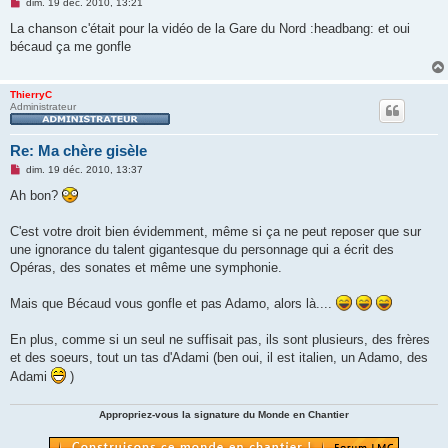
M
dim. 19 déc. 2010, 13:21
e
s
La chanson c'était pour la vidéo de la Gare du Nord :headbang: et oui
s
bécaud ça me gonfle
a
g
e
n
ThierryC
o
Administrateur
n
l
u
Re: Ma chère gisèle
M
dim. 19 déc. 2010, 13:37
e
s
Ah bon?
s
a
g
C'est votre droit bien évidemment, même si ça ne peut reposer que sur
e
une ignorance du talent gigantesque du personnage qui a écrit des
n
o
Opéras, des sonates et même une symphonie.
n
l
u
Mais que Bécaud vous gonfle et pas Adamo, alors là....
En plus, comme si un seul ne suffisait pas, ils sont plusieurs, des frères
et des soeurs, tout un tas d'Adami (ben oui, il est italien, un Adamo, des
Adami
)
Appropriez-vous la signature du Monde en Chantier