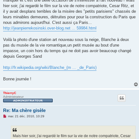
manquer et c'est une belle occasion de s'intéresser à l'art nouveau ! Mais
e
hier soir, j'ai regardé le film sur la vie de notre compatriote, Cesar Ritz, et
n
o
il y avait desplans terribles de la misère des "petits parisiens" chassés de
n
leurs minables demeures, détruites pour pour la construction du Paris que
l
u
nous admirons aujourd'hui. C'est aussi ça Paris...
http://jeanpierrekosinski.over-blog.net ... 59984.html
Voilà la photo d'une station art nouveau sous la neige, Blanche à deux
pas du musée de la vie romantique,un petit musée au bout d'une
impasse, un coin hors du temps qui ne doit pas avoir beaucoup changé
depuis Georges Sand
http://fr.wikipedia.org/wiki/Blanche_(m ... _de_Paris)
Bonne journée !
ThierryC
Administrateur
Re: Ma chère gisèle
M
mar. 21 déc. 2010, 10:29
e
s
s
a
g
Mais hier soir, j'ai regardé le film sur la vie de notre compatriote, Cesar
e