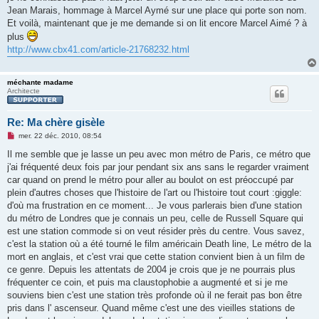
o
Jean Marais, hommage à Marcel Aymé sur une place qui porte son nom.
n
Et voilà, maintenant que je me demande si on lit encore Marcel Aimé ? à
l
u
plus
http://www.cbx41.com/article-21768232.html
méchante madame
Architecte
Re: Ma chère gisèle
M
mer. 22 déc. 2010, 08:54
e
s
Il me semble que je lasse un peu avec mon métro de Paris, ce métro que
s
j'ai fréquenté deux fois par jour pendant six ans sans le regarder vraiment
a
g
car quand on prend le métro pour aller au boulot on est préoccupé par
e
plein d'autres choses que l'histoire de l'art ou l'histoire tout court :giggle:
n
o
d'où ma frustration en ce moment... Je vous parlerais bien d'une station
n
du métro de Londres que je connais un peu, celle de Russell Square qui
l
u
est une station commode si on veut résider près du centre. Vous savez,
c'est la station où a été tourné le film américain Death line, Le métro de la
mort en anglais, et c'est vrai que cette station convient bien à un film de
ce genre. Depuis les attentats de 2004 je crois que je ne pourrais plus
fréquenter ce coin, et puis ma claustophobie a augmenté et si je me
souviens bien c'est une station très profonde où il ne ferait pas bon être
pris dans l' ascenseur. Quand même c'est une des vieilles stations de