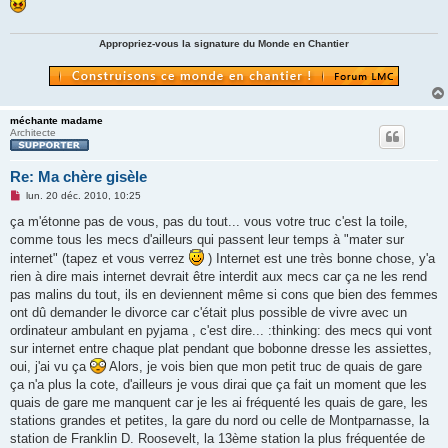
l
u
Appropriez-vous la signature du Monde en Chantier
méchante madame
Architecte
Re: Ma chère gisèle
M
lun. 20 déc. 2010, 10:25
e
s
ça m'étonne pas de vous, pas du tout... vous votre truc c'est la toile,
s
comme tous les mecs d'ailleurs qui passent leur temps à "mater sur
a
g
internet" (tapez et vous verrez
) Internet est une très bonne chose, y'a
e
rien à dire mais internet devrait être interdit aux mecs car ça ne les rend
n
o
pas malins du tout, ils en deviennent même si cons que bien des femmes
n
ont dû demander le divorce car c'était plus possible de vivre avec un
l
u
ordinateur ambulant en pyjama , c'est dire... :thinking: des mecs qui vont
sur internet entre chaque plat pendant que bobonne dresse les assiettes,
oui, j'ai vu ça
Alors, je vois bien que mon petit truc de quais de gare
ça n'a plus la cote, d'ailleurs je vous dirai que ça fait un moment que les
quais de gare me manquent car je les ai fréquenté les quais de gare, les
stations grandes et petites, la gare du nord ou celle de Montparnasse, la
station de Franklin D. Roosevelt, la 13ème station la plus fréquentée de