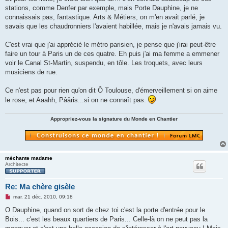
stations, comme Denfer par exemple, mais Porte Dauphine, je ne
connaissais pas, fantastique. Arts & Métiers, on m'en avait parlé, je
savais que les chaudronniers l'avaient habillée, mais je n'avais jamais vu.
C'est vrai que j'ai apprécié le métro parisien, je pense que j'irai peut-être
faire un tour à Paris un de ces quatre. Eh puis j'ai ma femme a emmener
voir le Canal St-Martin, suspendu, en tôle. Les troquets, avec leurs
musiciens de rue.
Ce n'est pas pour rien qu'on dit Ô Toulouse, d'émerveillement si on aime
le rose, et Aaahh, Pââris...si on ne connaît pas.
Appropriez-vous la signature du Monde en Chantier
méchante madame
Architecte
Re: Ma chère gisèle
M
mar. 21 déc. 2010, 09:18
e
s
O Dauphine, quand on sort de chez toi c'est la porte d'entrée pour le
s
Bois... c'est les beaux quartiers de Paris... Celle-là on ne peut pas la
a
g