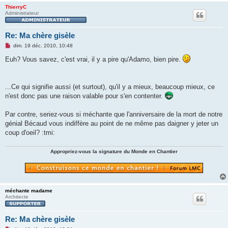
ThierryC
Administrateur
Re: Ma chère gisèle
M
dim. 19 déc. 2010, 10:48
e
s
Euh? Vous savez, c'est vrai, il y a pire qu'Adamo, bien pire.
s
a
g
e
...Ce qui signifie aussi (et surtout), qu'il y a mieux, beaucoup mieux, ce
n
o
n'est donc pas une raison valable pour s'en contenter.
n
l
u
Par contre, seriez-vous si méchante que l'anniversaire de la mort de notre
génial Bécaud vous indiffère au point de ne même pas daigner y jeter un
coup d'oeil? :tmi:
Appropriez-vous la signature du Monde en Chantier
méchante madame
Architecte
Re: Ma chère gisèle