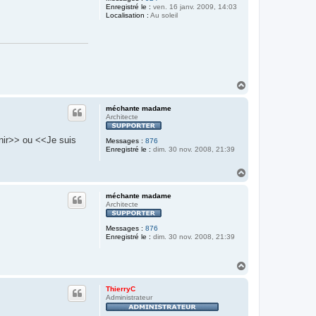
Enregistré le :
ven. 16 janv. 2009, 14:03
Localisation :
Au soleil
H
a
u
méchante madame
t
Architecte
venir>> ou <<Je suis
Messages :
876
Enregistré le :
dim. 30 nov. 2008, 21:39
H
a
u
méchante madame
t
Architecte
Messages :
876
Enregistré le :
dim. 30 nov. 2008, 21:39
H
a
u
ThierryC
t
Administrateur