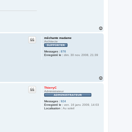
H
a
u
méchante madame
t
Architecte
Messages :
876
Enregistré le :
dim. 30 nov. 2008, 21:39
H
a
u
ThierryC
t
Administrateur
Messages :
924
Enregistré le :
ven. 16 janv. 2009, 14:03
Localisation :
Au soleil