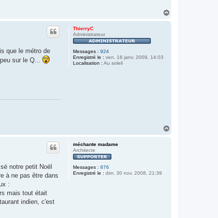
H
a
u
ThierryC
t
Administrateur
is que le métro de
Messages :
924
Enregistré le :
ven. 16 janv. 2009, 14:03
 peu sur le Q...
Localisation :
Au soleil
H
a
u
méchante madame
t
Architecte
ssé notre petit Noël
Messages :
876
Enregistré le :
dim. 30 nov. 2008, 21:39
e à ne pas être dans
ux :
s mais tout était
aurant indien, c'est