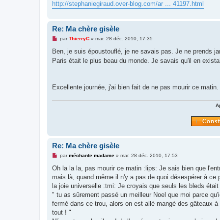
http://stephaniegiraud.over-blog.com/ar ... 41197.html
n
o
n
l
Re: Ma chère gisèle
u
M
par
ThierryC
»
mar. 28 déc. 2010, 17:35
e
s
Ben, je suis époustouflé, je ne savais pas. Je ne prends j
s
Paris était le plus beau du monde. Je savais qu'il en exista
a
g
e
n
o
Excellente journée, j'ai bien fait de ne pas mourir ce matin.
n
l
u
A
Re: Ma chère gisèle
M
par
méchante madame
»
mar. 28 déc. 2010, 17:53
e
s
Oh la la la, pas mourir ce matin :lips: Je sais bien que l'ent
s
mais là, quand même il n'y a pas de quoi désespérer à ce 
a
g
la joie universelle :tmi: Je croyais que seuls les bleds éta
e
" tu as sûrement passé un meilleur Noel que moi parce qu'i
n
o
fermé dans ce trou, alors on est allé mangé des gâteaux à l
n
tout ! "
l
u