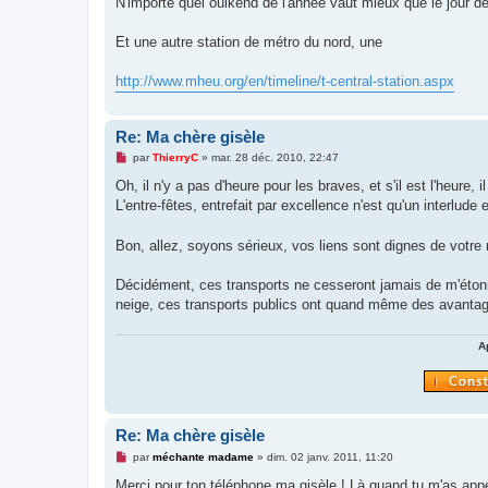
N'importe quel ouikend de l'année vaut mieux que le jour de 
Et une autre station de métro du nord, une
http://www.mheu.org/en/timeline/t-central-station.aspx
Re: Ma chère gisèle
M
par
ThierryC
»
mar. 28 déc. 2010, 22:47
e
s
Oh, il n'y a pas d'heure pour les braves, et s'il est l'heure, 
s
L'entre-fêtes, entrefait par excellence n'est qu'un interlude e
a
g
e
Bon, allez, soyons sérieux, vos liens sont dignes de vot
n
o
n
Décidément, ces transports ne cesseront jamais de m'étonne
l
u
neige, ces transports publics ont quand même des avant
A
Re: Ma chère gisèle
M
par
méchante madame
»
dim. 02 janv. 2011, 11:20
e
s
Merci pour ton téléphone ma gisèle ! Là quand tu m'as appe