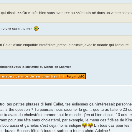
ui qui disait :<< On vit très bien sans avenir>> ou <<Je suis né dans un ventre corse
de vivre sans avenir.
enri Calet: d'une empathie immédiate, presque brutale, avec le monde qui l'entoure.
ppropriez-vous la signature du Monde en Chantier
o, tes petites phrases d'Henri Callet, tes éoliennes ça n'intéressait personne ?
 is the question ? Tu pourrais nous raconter la gu.... que tu as faite le 23 q
s que tu avais du cholestérol comme tout le monde - j'en ai bien depuis 10 ans
ux pour une fête sans cholestérol, par exemple, le menu des fidèles de Kirun
ibou aussi et ça hélas c'est déjà moins indiqué
En tous cas pour les m
: :bravo: Bonnes fêtes à tous et surtout à toi ma chère Adeline !