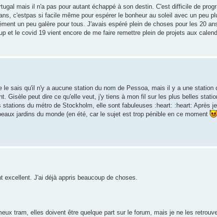
 Portugal mais il n'a pas pour autant échappé à son destin. C'est difficile de pro
 ans, c'estpas si facile même pour espérer le bonheur au soleil avec un peu plu
rcément un peu galère pour tous. J'avais espéré plein de choses pour les 20 an
up et le covid 19 vient encore de me faire remettre plein de projets aux calen
 le sais qu'il n'y a aucune station du nom de Pessoa, mais il y a une station
 Gisèle peut dire ce qu'elle veut, j'y tiens à mon fil sur les plus belles stat
les stations du métro de Stockholm, elle sont fabuleuses :heart: :heart: Après j
eaux jardins du monde (en été, car le sujet est trop pénible en ce moment
nt excellent. J'ai déjà appris beaucoup de choses.
x tram, elles doivent être quelque part sur le forum, mais je ne les retrouve