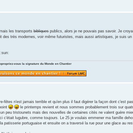
amais les transports
bibliques
publics, alors je ne pouvais pas savoir. Je croya
it des très modernes, voir même futuristes, mais aussi artistiques, je suis un
 :sun:
ppropriez-vous la signature du Monde en Chantier
re-fêtes n'est jamais terrible et qu'en plus il faut digérer la façon dont c'est pa
point
le printemps revient et nous sommes probablement trois sur quatr
it un peu tristounets mais des nouvelles de certaines cités ne valent guère mie
ci c'était lugubre, comme toujours. Le 25 je voulais emmener ma famille dehor
a patisserie portuguaise et ensuite on a traversé la rue pour une glace au rest