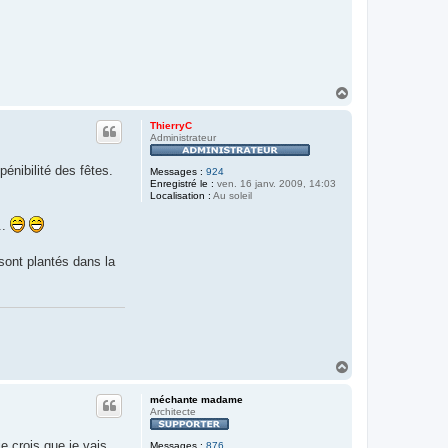
H
a
u
ThierryC
t
Administrateur
 pénibilité des fêtes.
Messages :
924
Enregistré le :
ven. 16 janv. 2009, 14:03
Localisation :
Au soleil
..
sont plantés dans la
H
a
u
méchante madame
t
Architecte
e crois que je vais
Messages :
876