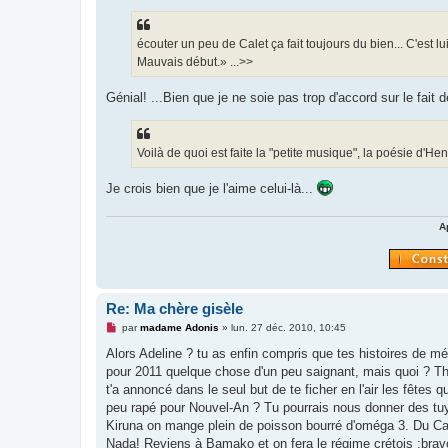
s
s
a
g
écouter un peu de Calet ça fait toujours du bien... C'est l
e
Mauvais début.» ...>>
n
o
n
Génial! ...Bien que je ne soie pas trop d'accord sur le fait 
l
u
Voilà de quoi est faite la "petite musique", la poésie d'H
Je crois bien que je l'aime celui-là...
A
Re: Ma chère gisèle
M
par
madame Adonis
»
lun. 27 déc. 2010, 10:45
e
s
Alors Adeline ? tu as enfin compris que tes histoires de métr
s
pour 2011 quelque chose d'un peu saignant, mais quoi ? That
a
g
t'a annoncé dans le seul but de te ficher en l'air les fête
e
peu rapé pour Nouvel-An ? Tu pourrais nous donner des tuya
n
o
Kiruna on mange plein de poisson bourré d'oméga 3. Du Car
n
Nada! Reviens à Bamako et on fera le régime crétois :bravo
l