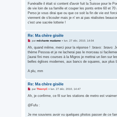
u
Funéraille il était si content d'avoir fuit la Suisse pour le
de vie loin de sa famille et couper les ponts entre 60 et 70
Perso je vous dirai que ou que ce soit la fin de vie est fo
viennent de s'écouler mais je n' en ai pas réalisées beauco
c'est une sacrée lotterie !
Re: Ma chère gisèle
M
par
méchante madame
»
lun. 27 déc. 2010, 14:04
e
s
Ah, quand même, merci pour la réponse ! :bravo: :bravo: Je
s
thème Pessoa et je ne lacherai pas le morceau si facilement.
a
g
j'aurai fini mes courses à la Migros je mettrai un lien sur 
e
belles églises modernes, aux bancs de squares, aux plus b
n
o
n
A plu, mm
l
u
Re: Ma chère gisèle
M
par
ThierryC
»
lun. 27 déc. 2010, 14:47
e
s
Ah, je confirme, ce fil sur les stations de metro est vraime
s
a
g
@Fufu :
e
n
o
Je me souviens avoir vu quelques photos passer de ce fameu
n