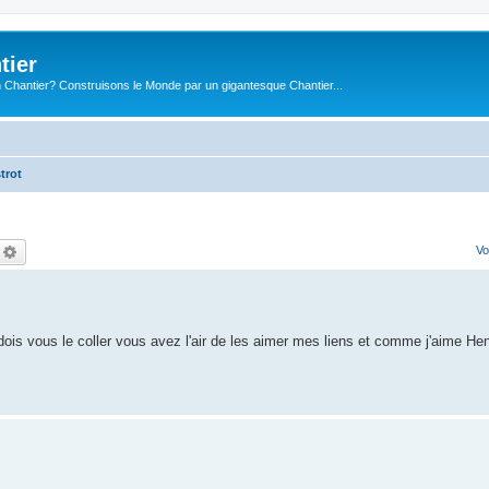
tier
 Chantier? Construisons le Monde par un gigantesque Chantier...
trot
echercher
Recherche avancée
Vo
je dois vous le coller vous avez l'air de les aimer mes liens et comme j'aime He