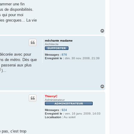
grammer une fin
s de disponibilités.
s qui pour moi
des grecques... La vie
H
a
u
méchante madame
t
Architecte
 décorée avec pour
Messages :
876
Enregistré le :
dim. 30 nov. 2008, 21:39
ions de métro. Dès que
e passerai aux plus
)...
H
a
u
ThierryC
t
Administrateur
Messages :
924
Enregistré le :
ven. 16 janv. 2009, 14:03
Localisation :
Au soleil
 pas, c'est trop