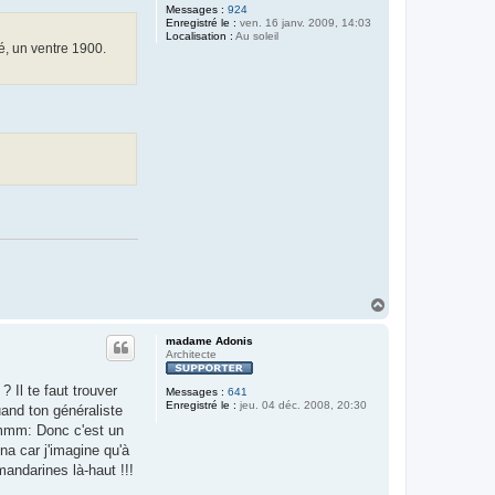
Messages :
924
Enregistré le :
ven. 16 janv. 2009, 14:03
Localisation :
Au soleil
té, un ventre 1900.
H
a
u
madame Adonis
t
Architecte
 Il te faut trouver
Messages :
641
Enregistré le :
jeu. 04 déc. 2008, 20:30
uand ton généraliste
 :mmm: Donc c'est un
a car j'imagine qu'à
andarines là-haut !!!