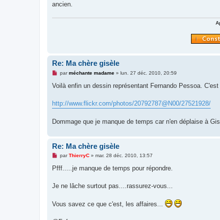
ancien.
l
u
A
Re: Ma chère gisèle
M
par
méchante madame
»
lun. 27 déc. 2010, 20:59
e
s
Voilà enfin un dessin représentant Fernando Pessoa. C'est 
s
a
g
http://www.flickr.com/photos/20792787@N00/27521928/
e
n
o
Dommage que je manque de temps car n'en déplaise à Gisèle 
n
l
u
Re: Ma chère gisèle
M
par
ThierryC
»
mar. 28 déc. 2010, 13:57
e
s
Pfff.....je manque de temps pour répondre.
s
a
g
Je ne lâche surtout pas....rassurez-vous...
e
n
o
Vous savez ce que c'est, les affaires...
n
l
u