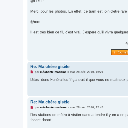
@Fufu :
Merci pour les photos. En effet, ce tram est loin d'être rare
@mm :
Il est très bien ce fil, c'est vrai. J'espère qu'il vivra quelq
A
Re: Ma chère gisèle
M
par
méchante madame
»
mar. 28 déc. 2010, 15:21
e
s
Dites -donc Funérailles ? ça srait-il que vous ne maitrisez
s
a
g
e
n
o
Re: Ma chère gisèle
n
l
M
par
méchante madame
»
mar. 28 déc. 2010, 15:43
u
e
s
Des stations de métro à visiter sans attendre il y en a en
s
:heart: :heart:
a
g
e