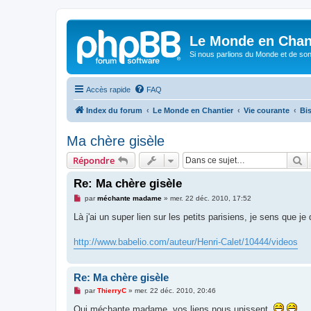
Le Monde en Chan
Si nous parlions du Monde et de son
Accès rapide
FAQ
Index du forum
Le Monde en Chantier
Vie courante
Bis
Ma chère gisèle
R
Répondre
Re: Ma chère gisèle
M
par
méchante madame
»
mer. 22 déc. 2010, 17:52
e
s
Là j'ai un super lien sur les petits parisiens, je sens que 
s
a
g
http://www.babelio.com/auteur/Henri-Calet/10444/videos
e
n
o
n
Re: Ma chère gisèle
l
u
M
par
ThierryC
»
mer. 22 déc. 2010, 20:46
e
s
Oui méchante madame, vos liens nous unissent.