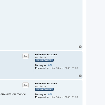
H
a
u
méchante madame
t
Architecte
Messages :
876
Enregistré le :
dim. 30 nov. 2008, 21:39
H
a
u
méchante madame
t
Architecte
beaux-arts du monde
Messages :
876
Enregistré le :
dim. 30 nov. 2008, 21:39