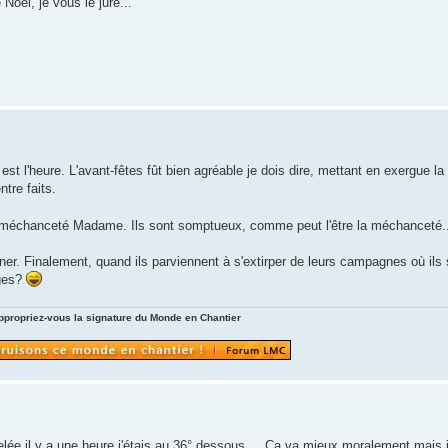
Noël, je vous le jure...
il est l'heure. L'avant-fêtes fût bien agréable je dois dire, mettant en exergue la
ntre faits.
re méchanceté Madame. Ils sont somptueux, comme peut l'être la méchanceté.
r. Finalement, quand ils parviennent à s'extirper de leurs campagnes où ils 
ages?
ppropriez-vous la signature du Monde en Chantier
lée il y a une heure j'étais au 36° dessous.... Ça va mieux moralement mais j