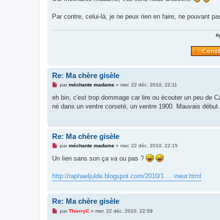
s
a
g
Par contre, celui-là, je ne peux rien en faire, ne pouvant p
e
n
o
A
n
l
u
Re: Ma chère gisèle
M
par
méchante madame
»
mer. 22 déc. 2010, 22:11
e
s
eh bin, c'est trop dommage car lire ou écouter un peu de Cal
s
né dans un ventre corseté, un ventre 1900. Mauvais début.»
a
g
e
n
o
Re: Ma chère gisèle
n
l
M
par
méchante madame
»
mer. 22 déc. 2010, 22:15
u
e
s
Un lien sans son ça va ou pas ?
s
a
g
http://raphaeljulde.blogspot.com/2010/1 ... ineur.html
e
n
o
n
Re: Ma chère gisèle
l
u
M
par
ThierryC
»
mer. 22 déc. 2010, 22:59
e