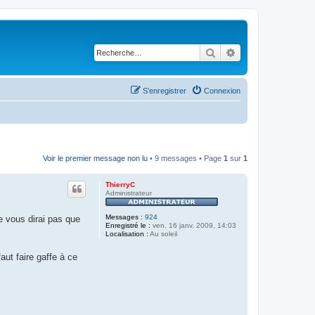
Rechercher
Recherche avancé
S’enregistrer
Connexion
Voir le premier message non lu
• 9 messages • Page
1
sur
1
ThierryC
Administrateur
Messages :
924
e vous dirai pas que
Enregistré le :
ven. 16 janv. 2009, 14:03
Localisation :
Au soleil
aut faire gaffe à ce