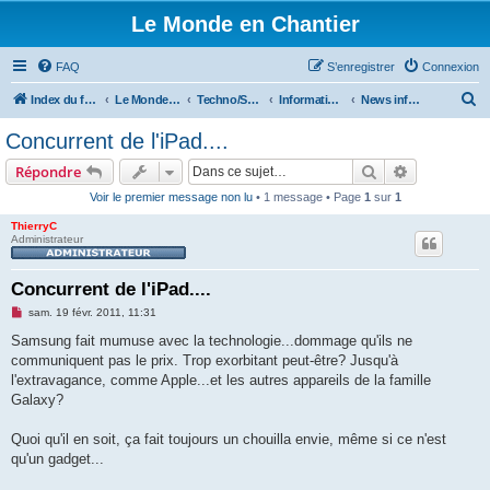
Le Monde en Chantier
FAQ
S’enregistrer
Connexion
R
Index du forum
Le Monde en Chantier
Techno/Sciences
Informatique
News informatiques.
e
Concurrent de l'iPad....
c
Rechercher
Recherche 
Répondre
h
Voir le premier message non lu
• 1 message • Page
1
sur
1
e
ThierryC
r
Administrateur
c
h
Concurrent de l'iPad....
e
M
sam. 19 févr. 2011, 11:31
e
r
s
Samsung fait mumuse avec la technologie...dommage qu'ils ne
s
communiquent pas le prix. Trop exorbitant peut-être? Jusqu'à
a
g
l'extravagance, comme Apple...et les autres appareils de la famille
e
Galaxy?
n
o
n
Quoi qu'il en soit, ça fait toujours un chouilla envie, même si ce n'est
l
u
qu'un gadget...