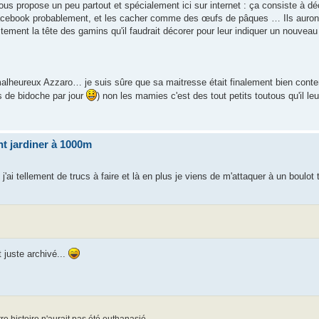
s propose un peu partout et spécialement ici sur internet : ça consiste à déco
acebook probablement, et les cacher comme des œufs de pâques … Ils auront b
stement la tête des gamins qu'il faudrait décorer pour leur indiquer un nouveau 
 malheureux Azzaro… je suis sûre que sa maitresse était finalement bien cont
s de bidoche par jour
) non les mamies c'est des tout petits toutous qu'il leu
t jardiner à 1000m
'ai tellement de trucs à faire et là en plus je viens de m'attaquer à un boulot
t juste archivé...