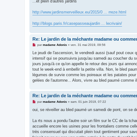
s
...et plein d'autres jardins
s
a
g
http://www.jardinsmerveilleux.eu/2015/0 ... rreze.html
e
n
o
http://blogs.paris.fr/casepasseaujardin ... lecrivain/
n
l
u
Re: Le jardin de la méchante madame ou commen
M
par
madame Adonis
»
ven. 31 mai 2019, 09:56
e
s
Le jeudi de l'ascension, le vendredi aussi (sauf pout ceux qu
s
intensif qui se poursuivra jusqu'au samedi au coucher du s
a
g
jours jusqu'à ce qu'on appelle le retour des jours qui annonce
e
tout le week-end à embellir la petite villa. Non, le bled pau
n
o
légumes de survie comme les poireaux et les patates pour la
n
gelées de l'automne... Alors, vivre au bled paumé comme il d
l
u
Re: Le jardin de la méchante madame ou commen
M
par
madame Adonis
»
sam. 01 juin 2019, 07:22
e
s
oui, se réveiller au bled paumé un samedi de pont, on se 
s
a
g
La rts nous a pondu l'autre soir un film sur le CC de la tc
e
accueille encore les usines pour les frontaliers comme celle
n
o
très consensuel qui discutait plein tout gentiment pour savo
n