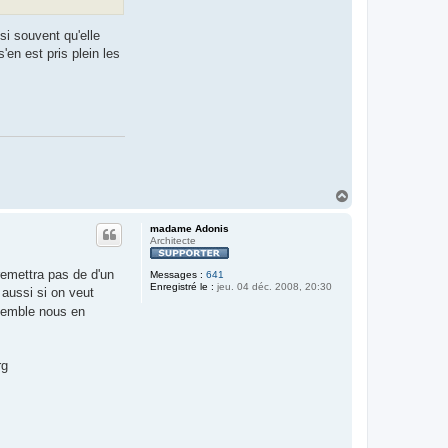
ssi souvent qu'elle
'en est pris plein les
H
a
u
madame Adonis
t
Architecte
remettra pas de d'un
Messages :
641
Enregistré le :
jeu. 04 déc. 2008, 20:30
 aussi si on veut
 semble nous en
rg