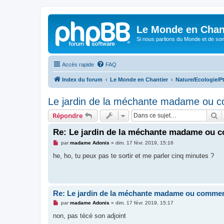
Le Monde en Chan
Si nous parlions du Monde et de son
Accès rapide
FAQ
Index du forum
Le Monde en Chantier
Nature/Ecologie/Pt
Le jardin de la méchante madame ou c
R
Répondre
Re: Le jardin de la méchante madame ou 
M
par
madame Adonis
»
dim. 17 févr. 2019, 15:16
e
s
he, ho, tu peux pas te sortir et me parler cinq minutes ?
s
a
g
e
n
o
Re: Le jardin de la méchante madame ou commen
n
l
M
par
madame Adonis
»
dim. 17 févr. 2019, 15:17
u
e
s
non, pas técé son adjoint
s