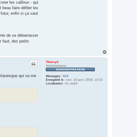
rer les cailloux - qui
eau faire défiler les
futur, enfin si ça vaut
ente de se débarrasser
r faut, des petits
H
a
u
ThierryC
t
Administrateur
 titanesque qui va me
Messages :
924
Enregistré le :
ven. 16 janv. 2009, 14:03
Localisation :
Au soleil