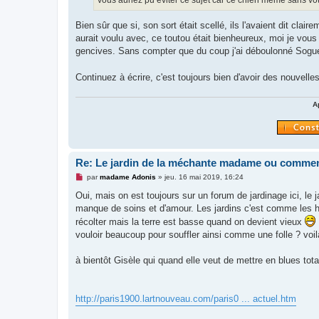
vous auriez pu éviter ce sujet car ce chien même sans vot
Bien sûr que si, son sort était scellé, ils l'avaient dit cla
aurait voulu avec, ce toutou était bienheureux, moi je vous le
gencives. Sans compter que du coup j'ai déboulonné Soguel
Continuez à écrire, c'est toujours bien d'avoir des nouvelle
A
Re: Le jardin de la méchante madame ou commen
M
par
madame Adonis
»
jeu. 16 mai 2019, 16:24
e
s
Oui, mais on est toujours sur un forum de jardinage ici, l
s
manque de soins et d'amour. Les jardins c'est comme les hu
a
g
récolter mais la terre est basse quand on devient vieux
e
vouloir beaucoup pour souffler ainsi comme une folle ? voi
n
o
n
à bientôt Gisèle qui quand elle veut de mettre en blues tota
l
u
http://paris1900.lartnouveau.com/paris0 ... actuel.htm