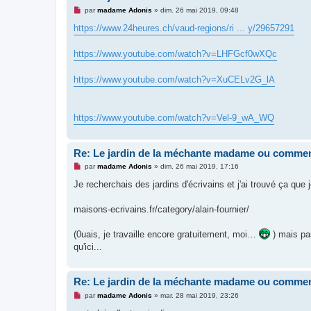
l
u
M
par
madame Adonis
»
dim. 26 mai 2019, 09:48
e
s
https://www.24heures.ch/vaud-regions/ri ... y/29657291
s
a
g
https://www.youtube.com/watch?v=LHFGcf0wXQc
e
n
o
https://www.youtube.com/watch?v=XuCELv2G_lA
n
l
u
https://www.youtube.com/watch?v=Vel-9_wA_WQ
Re: Le jardin de la méchante madame ou commen
M
par
madame Adonis
»
dim. 26 mai 2019, 17:16
e
s
Je recherchais des jardins d'écrivains et j'ai trouvé ça que
s
a
g
maisons-ecrivains.fr/category/alain-fournier/
e
n
o
(0uais, je travaille encore gratuitement, moi…
) mais pa
n
qu'ici...
l
u
Re: Le jardin de la méchante madame ou commen
M
par
madame Adonis
»
mar. 28 mai 2019, 23:26
e