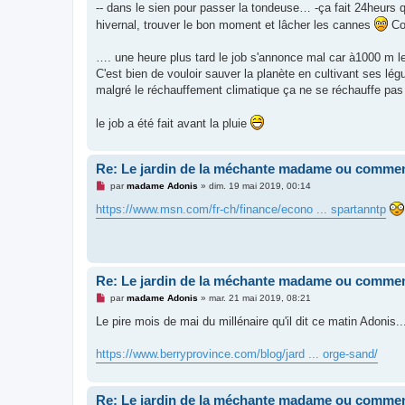
-- dans le sien pour passer la tondeuse… -ça fait 24heurs q
hivernal, trouver le bon moment et lâcher les cannes
Cou
…. une heure plus tard le job s'annonce mal car à1000 m le f
C'est bien de vouloir sauver la planète en cultivant ses lé
malgré le réchauffement climatique ça ne se réchauffe pa
le job a été fait avant la pluie
Re: Le jardin de la méchante madame ou commen
M
par
madame Adonis
»
dim. 19 mai 2019, 00:14
e
s
https://www.msn.com/fr-ch/finance/econo ... spartanntp
s
a
g
e
n
o
Re: Le jardin de la méchante madame ou commen
n
l
M
par
madame Adonis
»
mar. 21 mai 2019, 08:21
u
e
s
Le pire mois de mai du millénaire qu'il dit ce matin Adonis.
s
a
g
https://www.berryprovince.com/blog/jard ... orge-sand/
e
n
o
n
Re: Le jardin de la méchante madame ou commen