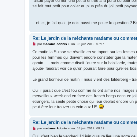
faisait payer ou non une petite entrée à la porte du petit b
l
u
se fait tout petit pour coller au plus près du joli petit pa
...et ici, je fait quoi, je dois aussi me poser la question ? 
Re: Le jardin de la méchante madame ou commen
M
par
madame Adonis
»
lun. 03 juin 2019, 07:15
e
s
Ce matin la Suisse se réveille en se tapant sur les fesses
s
pour les femmes qui doivent encore constater que la materni
a
g
gamin… - mais comme disait l'autre sur la babillarde, toute
e
ajoute- faudrait voir ce qu'on pourrait faire pour qu'elles b
n
o
n
Le grand bonheur ce matin il nous vient des bilderberg - 
l
u
Oui il paraît que c'est fou comme ils ont aimé nos images 
merveilleux week-end en face des french bergs dans ce joli p
étrangers, la seule petite chose qui leur déplait encore un pe
peut-être leur trouver un coin aux US
Re: Le jardin de la méchante madame ou commen
M
par
madame Adonis
»
lun. 03 juin 2019, 08:12
e
s
Oui, c'est bien le vendredi 14 juin qu'aura lieu une sorte 