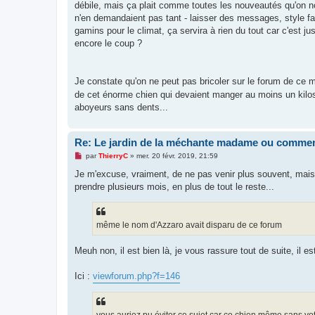
g
débile, mais ça plait comme toutes les nouveautés qu'on nou
e
n'en demandaient pas tant - laisser des messages, style f
n
o
gamins pour le climat, ça servira à rien du tout car c'est ju
n
encore le coup ?
l
u
Je constate qu'on ne peut pas bricoler sur le forum de ce
de cet énorme chien qui devaient manger au moins un kilo
aboyeurs sans dents...
Re: Le jardin de la méchante madame ou commen
M
par
ThierryC
»
mer. 20 févr. 2019, 21:59
e
s
Je m'excuse, vraiment, de ne pas venir plus souvent, mais j
s
prendre plusieurs mois, en plus de tout le reste...
a
g
e
n
o
même le nom d'Azzaro avait disparu de ce forum
n
l
u
Meuh non, il est bien là, je vous rassure tout de suite, il es
Ici :
viewforum.php?f=146