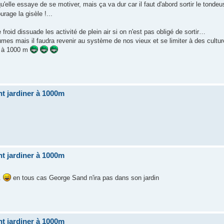
u'elle essaye de se motiver, mais ça va dur car il faut d'abord sortir le tond
rage la gisèle !...
roid dissuade les activité de plein air si on n'est pas obligé de sortir…
gumes mais il faudra revenir au système de nos vieux et se limiter à des cultu
s à 1000 m
t jardiner à 1000m
t jardiner à 1000m
..
en tous cas George Sand n'ira pas dans son jardin
t jardiner à 1000m