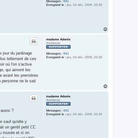
Messages :
641
Enregistré le :
jeu. 04 déc. 2008, 20:30
H
a
u
madame Adonis
t
Architecte
e jour du jardinage
Messages :
641
Enregistré le :
jeu. 04 déc. 2008, 20:30
plus tellement de ces
ir où l'on s'active
ge, qui aiment les
te avant les premières
a personne ne le sait
H
a
u
madame Adonis
t
Architecte
 aussi ?
Messages :
641
Enregistré le :
jeu. 04 déc. 2008, 20:30
e sauf qu'elle y
it un gentil petit CC
du musée et si on