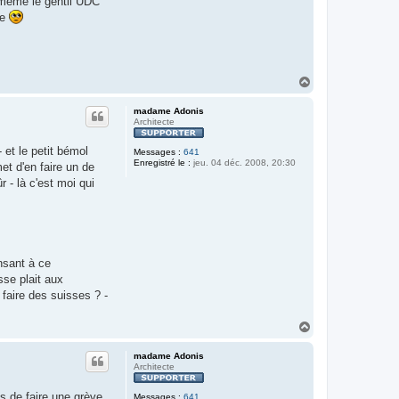
même le gentil UDC
re
H
a
u
madame Adonis
t
Architecte
 et le petit bémol
Messages :
641
Enregistré le :
jeu. 04 déc. 2008, 20:30
et d'en faire un de
 - là c'est moi qui
nsant à ce
sse plait aux
t faire des suisses ? -
H
a
u
madame Adonis
t
Architecte
s de faire une grève
Messages :
641