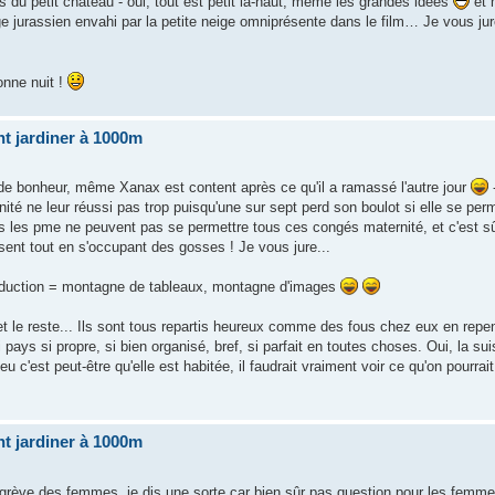
ois du petit château - oui, tout est petit là-haut, même les grandes idées
et 
ysage jurassien envahi par la petite neige omniprésente dans le film… Je vous ju
Bonne nuit !
t jardiner à 1000m
 de bonheur, même Xanax est content après ce qu'il a ramassé l'autre jour
-
té ne leur réussi pas trop puisqu'une sur sept perd son boulot si elle se perm
s les pme ne peuvent pas se permettre tous ces congés maternité, et c'est sûr
ossent tout en s'occupant des gosses ! Je vous jure...
traduction = montagne de tableaux, montagne d'images
et le reste... Ils sont tous repartis heureux comme des fous chez eux en repe
ays si propre, si bien organisé, bref, si parfait en toutes choses. Oui, la sui
u c'est peut-être qu'elle est habitée, il faudrait vraiment voir ce qu'on pourrai
t jardiner à 1000m
de grève des femmes, je dis une sorte car bien sûr pas question pour les femme