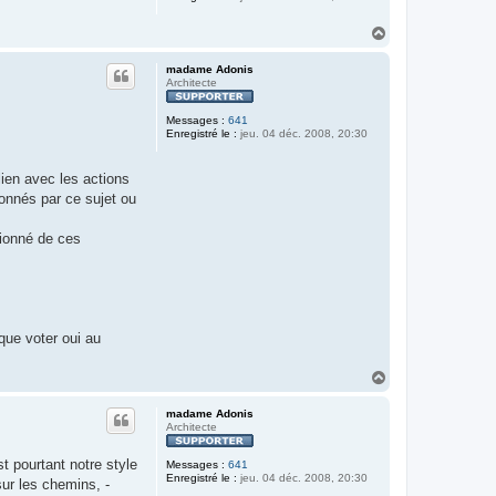
H
a
u
madame Adonis
t
Architecte
Messages :
641
Enregistré le :
jeu. 04 déc. 2008, 20:30
lien avec les actions
ionnés par ce sujet ou
ionné de ces
que voter oui au
H
a
u
madame Adonis
t
Architecte
t pourtant notre style
Messages :
641
Enregistré le :
jeu. 04 déc. 2008, 20:30
sur les chemins, -