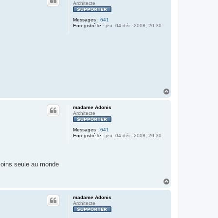
t
Architecte
Messages :
641
Enregistré le :
jeu. 04 déc. 2008, 20:30
H
a
u
madame Adonis
t
Architecte
Messages :
641
Enregistré le :
jeu. 04 déc. 2008, 20:30
 moins seule au monde
H
a
u
madame Adonis
t
Architecte