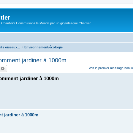
tier
 Chantier? Construisons le Monde par un gigantesque Chantier...
its oiseaux...
Environnement/écologie
omment jardiner à 1000m
echercher
Recherche avancée
Voir le premier message non lu
comment jardiner à 1000m
t jardiner à 1000m