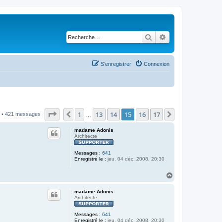
Rechercher
Recherche avancé
S’enregistrer
Connexion
Page
15
sur
17
1
13
14
15
16
17
Précédente
Suivante
• 421 messages
…
madame Adonis
Architecte
Messages :
641
Enregistré le :
jeu. 04 déc. 2008, 20:30
H
a
u
madame Adonis
t
Architecte
Messages :
641
Enregistré le :
jeu. 04 déc. 2008, 20:30