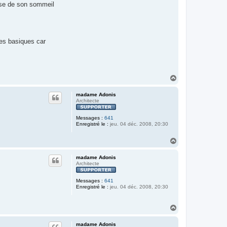
euse de son sommeil
res basiques car
H
a
u
madame Adonis
t
Architecte
Messages :
641
Enregistré le :
jeu. 04 déc. 2008, 20:30
H
a
u
madame Adonis
t
Architecte
Messages :
641
Enregistré le :
jeu. 04 déc. 2008, 20:30
H
a
u
madame Adonis