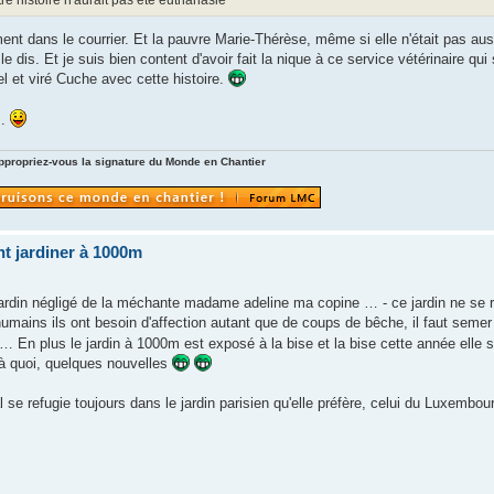
re histoire n'aurait pas été euthanasié
irement dans le courrier. Et la pauvre Marie-Thérèse, même si elle n'était pas au
 dis. Et je suis bien content d'avoir fait la nique à ce service vétérinaire qui s
 et viré Cuche avec cette histoire.
s.
ppropriez-vous la signature du Monde en Chantier
t jardiner à 1000m
e jardin négligé de la méchante madame adeline ma copine … - ce jardin ne se 
mains ils ont besoin d'affection autant que de coups de bêche, il faut semer
… En plus le jardin à 1000m est exposé à la bise et la bise cette année elle
là quoi, quelques nouvelles
l se refugie toujours dans le jardin parisien qu'elle préfère, celui du Luxembou