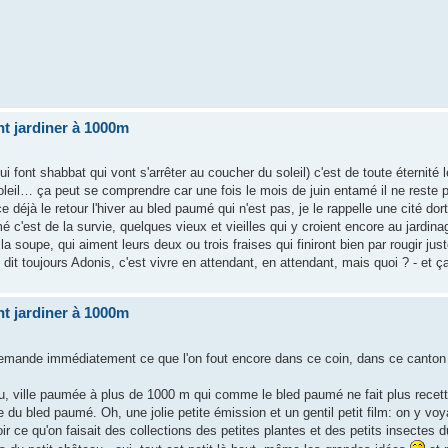
t jardiner à 1000m
i font shabbat qui vont s'arrêter au coucher du soleil) c'est de toute éternité l
oleil… ça peut se comprendre car une fois le mois de juin entamé il ne reste 
 déjà le retour l'hiver au bled paumé qui n'est pas, je le rappelle une cité dorto
mé c'est de la survie, quelques vieux et vieilles qui y croient encore au jardina
 soupe, qui aiment leurs deux ou trois fraises qui finiront bien par rougir jus
it toujours Adonis, c'est vivre en attendant, en attendant, mais quoi ? - et ç
t jardiner à 1000m
demande immédiatement ce que l'on fout encore dans ce coin, dans ce canton
hau, ville paumée à plus de 1000 m qui comme le bled paumé ne fait plus recett
 du bled paumé. Oh, une jolie petite émission et un gentil petit film: on y voya
ir ce qu'on faisait des collections des petites plantes et des petits insectes 