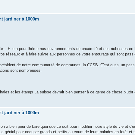
t jardiner à 1000m
nte... Elle a pour thème nos environnements de proximité et ses richesses en 
 vos réseaux et à faire suivre aux personnes de votre entourage qui sont pass
ce-président de notre communauté de communes, la CCSB. C'est aussi un pass
ations sont nombreuses.
aies et les étangs La suisse devrait bien penser à ce genre de chose plutôt 
t jardiner à 1000m
n a bien peur de faire quoi que ce soit pour modifier notre style de vie et c'es
truc génial pour occuper grands et petits au cours de leurs balades en forêt et 