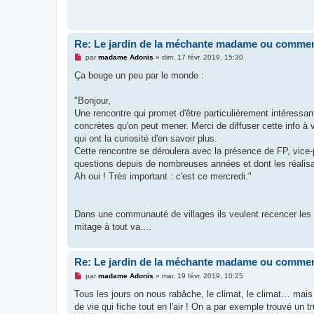
a
g
e
n
o
Re: Le jardin de la méchante madame ou commen
n
l
M
par
madame Adonis
»
dim. 17 févr. 2019, 15:30
u
e
s
Ça bouge un peu par le monde :
s
a
g
"Bonjour,
e
Une rencontre qui promet d'être particulièrement intéressa
n
o
concrètes qu'on peut mener. Merci de diffuser cette info à
n
qui ont la curiosité d'en savoir plus.
l
u
Cette rencontre se déroulera avec la présence de FP, vi
questions depuis de nombreuses années et dont les réalis
Ah oui ! Très important : c'est ce mercredi."
Dans une communauté de villages ils veulent recencer les h
mitage à tout va....
Re: Le jardin de la méchante madame ou commen
M
par
madame Adonis
»
mar. 19 févr. 2019, 10:25
e
s
Tous les jours on nous rabâche, le climat, le climat… mais o
s
de vie qui fiche tout en l'air ! On a par exemple trouvé un 
a