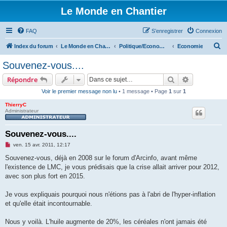
Le Monde en Chantier
FAQ
S’enregistrer
Connexion
R
Index du forum
Le Monde en Chantier
Politique/Economie/Societé/Droits de l'homme
Economie
e
Souvenez-vous....
c
Rechercher
Recherche 
Répondre
h
Voir le premier message non lu
• 1 message • Page
1
sur
1
e
ThierryC
r
Administrateur
c
h
Souvenez-vous....
e
M
ven. 15 avr. 2011, 12:17
e
r
s
Souvenez-vous, déjà en 2008 sur le forum d'Arcinfo, avant même
s
l'existence de LMC, je vous prédisais que la crise allait arriver pour 2012,
a
g
avec son plus fort en 2015.
e
n
o
Je vous expliquais pourquoi nous n'étions pas à l'abri de l'hyper-inflation
n
et qu'elle était incontournable.
l
u
Nous y voilà. L'huile augmente de 20%, les céréales n'ont jamais été