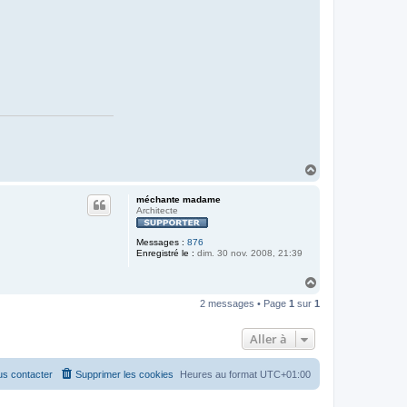
H
a
u
méchante madame
t
Architecte
Messages :
876
Enregistré le :
dim. 30 nov. 2008, 21:39
H
a
2 messages • Page
1
sur
1
u
t
Aller à
s contacter
Supprimer les cookies
Heures au format
UTC+01:00