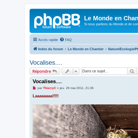
Le Monde en Chan
Si nous parlions du Monde et de son
Accès rapide
FAQ
Index du forum
Le Monde en Chantier
Nature/Ecologie/Pt
Vocalises....
R
Répondre
Vocalises....
M
par
ThierryC
»
jeu. 26 mai 2011, 21:36
e
s
Laaaaaaaa!!!!!
s
a
g
e
n
o
n
l
u