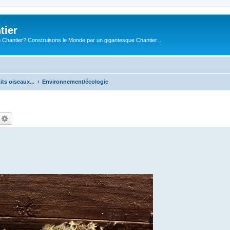
tier
 Chantier? Construisons le Monde par un gigantesque Chantier...
its oiseaux...
Environnement/écologie
echercher
Recherche avancée