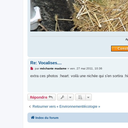
A
Re: Vocalises....
M
par
méchante madame
»
ven. 27 mai 2011, 10:36
e
s
extra ces photos :heart: voilà une nichée qui s'en sortira :hi
s
a
g
e
n
o
Répondre
n
l
u
Retourner vers « Environnement/écologie »
Index du forum