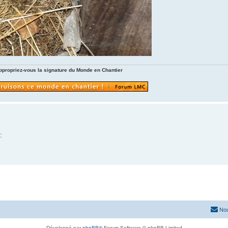
ppropriez-vous la signature du Monde en Chantier
:
Nou
Développé par
phpBB
® Forum Software © phpBB Limited