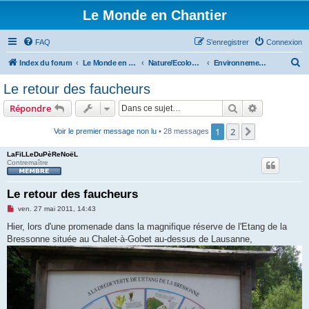
Le Monde en Chantier
FAQ
S’enregistrer
Connexion
R
Index du forum
Le Monde en Chantier
Nature/Ecologie/Ptits oiseaux...
Environnement/écologie
e
Le retour des faucheurs
c
Rechercher
Recherche 
Répondre
h
e
1
2
Suivante
Voir le premier message non lu
• 28 messages
r
LaFiLLeDuPèReNoëL
c
Contremaître
h
Le retour des faucheurs
e
M
ven. 27 mai 2011, 14:43
r
e
s
Hier, lors d'une promenade dans la magnifique réserve de l'Etang de la
s
Bressonne située au Chalet-à-Gobet au-dessus de Lausanne,
a
g
e
n
o
n
l
u