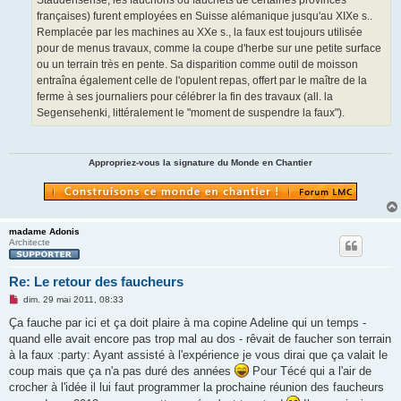
Staudensense, les fauchons ou fauchets de certaines provinces
françaises) furent employées en Suisse alémanique jusqu'au XIXe s..
Remplacée par les machines au XXe s., la faux est toujours utilisée
pour de menus travaux, comme la coupe d'herbe sur une petite surface
ou un terrain très en pente. Sa disparition comme outil de moisson
entraîna également celle de l'opulent repas, offert par le maître de la
ferme à ses journaliers pour célébrer la fin des travaux (all. la
Segensehenki, littéralement le "moment de suspendre la faux").
Appropriez-vous la signature du Monde en Chantier
madame Adonis
Architecte
Re: Le retour des faucheurs
M
dim. 29 mai 2011, 08:33
e
s
Ça fauche par ici et ça doit plaire à ma copine Adeline qui un temps -
s
quand elle avait encore pas trop mal au dos - rêvait de faucher son terrain
a
g
à la faux :party: Ayant assisté à l'expérience je vous dirai que ça valait le
e
coup mais que ça n'a pas duré des années
Pour Técé qui a l'air de
n
o
crocher à l'idée il lui faut programmer la prochaine réunion des faucheurs
n