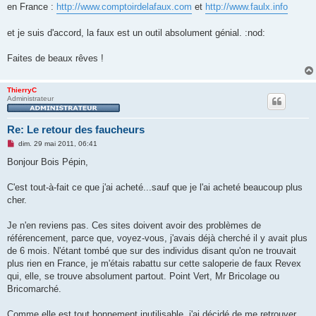
e
en France :
http://www.comptoirdelafaux.com
et
http://www.faulx.info
n
o
n
et je suis d'accord, la faux est un outil absolument génial. :nod:
l
u
Faites de beaux rêves !
ThierryC
Administrateur
Re: Le retour des faucheurs
M
dim. 29 mai 2011, 06:41
e
s
Bonjour Bois Pépin,
s
a
g
C'est tout-à-fait ce que j'ai acheté...sauf que je l'ai acheté beaucoup plus
e
cher.
n
o
n
Je n'en reviens pas. Ces sites doivent avoir des problèmes de
l
u
référencement, parce que, voyez-vous, j'avais déjà cherché il y avait plus
de 6 mois. N'étant tombé que sur des individus disant qu'on ne trouvait
plus rien en France, je m'étais rabattu sur cette saloperie de faux Revex
qui, elle, se trouve absolument partout. Point Vert, Mr Bricolage ou
Bricomarché.
Comme elle est tout bonnement inutilisable, j'ai décidé de me retrouver