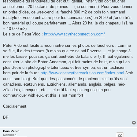
o
responsable du renouveau de cet outil génial. Peter Vido doit faucher
n
annuellement 20 hectares de prairies ... (no comment). Pour vous donner
l
u
un ordre d'idée, ce week-end j'ai fauché 800 m2 de boin foin normand
(dactyle et vesce entr'autre pour les connaisseurs) en 2h30 et j'ai du très
bon matériel qui coupe parfaitement ... Alors 20 ha, je dis chapeau ! (1 ha
= 10 000 m2)
Le site de Peter Vido :
http://www.scytheconnection.com/
Peter Vido est facile à reconnaître sur les photos de faucheurs : comme
sa fille, il a des tresses (à moins que ce ne soi l'inverse ... et je songe à
me les laisser pousser, ça sert peut-être de balancier !). Il faut également
consulter le site de Botan Anderson, qui fait moins de bruit, mais qui en
plus d'être un photographe talentueux et très sympa, est un techicien
hors pair de la faux :
http://www.onescytherevolution.com/index.html
(voir
aussi son blog). Bref que des passionnés, le problème c'est qu'ils sont
canadiens, étatzuniens, autrichiens, allemands, anglais, belges, néo-
zélandais, tchéques, etc ... et qu'il faut speaking english pour
communiquer with eux, et this is not mon fort !
Cordialement,
BP
Bois Pépin
Manoillon