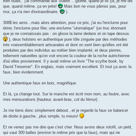
Ben ouais, "j'ai commandé aux States"...(purée, quand je lis ça, je me dis
que, quand même, ça en jette!
Mais bon ne vous pâmez pas, pour
moi, ça n'a rien d'extraordinaire.
).
308$ les amis...mais alors attention, pour ce prix, j'ai eu l'enclume pour
étirer, l'enclume pour filer, une enclume "utomatique" (un truc étonnant
que je ne connaissais pas : on glisse la lame dedans et on tape dessus.
), deux holsters en authentique pure tôle zinguée par des méthodes
très vraisemblablement artisanales et dont on sent bien qu'elles ont été
produites par des individus au métier bien implanté, et deux pierres,
tellement naturelles qu'on voit encore la couleur de la roche autrichienne
d'où elles proviennent. Il y avait même un livre "The scythe book, by
David Tresemer". En englais, mais vraiment excellent. Et tout ça avec la
faux, bien évidemment.
Une authentique faux en bois, magnifique.
Et là, ça change tout. Sur le manche est écrit mon nom, au feutre, avec
mes mensurations (hauteur, avant-bras, col du fémur).
Je me tiens donc simplement debout...et je regarde la faux se balancer
de droite à gauche...plus simple, tu meurs!
Et ne venez pas me dire que c'est cher. Nous avons deux rotofil, un petit,
qui vaut 300 balles (environ le même prix que la faux), mais qui ne