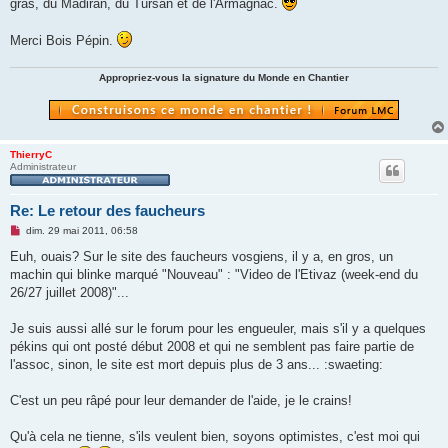
gras, du Madiran, du Tursan et de l'Armagnac.
Merci Bois Pépin.
Appropriez-vous la signature du Monde en Chantier
ThierryC
Administrateur
Re: Le retour des faucheurs
M
dim. 29 mai 2011, 06:58
e
s
Euh, ouais? Sur le site des faucheurs vosgiens, il y a, en gros, un
s
machin qui blinke marqué "Nouveau" : "Video de l'Etivaz (week-end du
a
g
26/27 juillet 2008)"...
e
n
o
Je suis aussi allé sur le forum pour les engueuler, mais s'il y a quelques
n
pékins qui ont posté début 2008 et qui ne semblent pas faire partie de
l
u
l'assoc, sinon, le site est mort depuis plus de 3 ans... :swaeting:
C'est un peu râpé pour leur demander de l'aide, je le crains!
Qu'à cela ne tienne, s'ils veulent bien, soyons optimistes, c'est moi qui