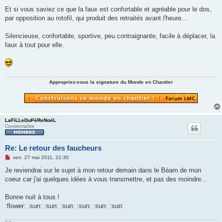
Et si vous saviez ce que la faux est confortable et agréable pour le dos,
par opposition au rotofil, qui produit des retraités avant l'heure...
Silencieuse, confortable, sportive, peu contraignante, facile à déplacer, la
faux à tout pour elle.
Appropriez-vous la signature du Monde en Chantier
LaFiLLeDuPèReNoëL
Contremaître
Re: Le retour des faucheurs
M
ven. 27 mai 2011, 22:30
e
s
Je reviendrai sur le sujet à mon retour demain dans le Béarn de mon
s
coeur car j'ai quelques idées à vous transmettre, et pas des moindre...
a
g
e
Bonne nuit à tous !
n
o
:flower: :sun: :sun: :sun: :sun: :sun: :sun:
n
l