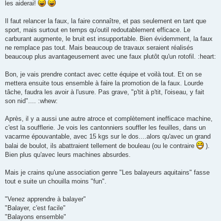
les aiderai!
Il faut relancer la faux, la faire connaître, et pas seulement en tant que
sport, mais surtout en temps qu'outil redoutablement efficace. Le
carburant augmente, le bruit est insupportable. Bien évidemment, la faux
ne remplace pas tout. Mais beaucoup de travaux seraient réalisés
beaucoup plus avantageusement avec une faux plutôt qu'un rotofil. :heart:
Bon, je vais prendre contact avec cette équipe et voilà tout. Et on se
mettera ensuite tous ensemble à faire la promotion de la faux. Lourde
tâche, faudra les avoir à l'usure. Pas grave, "p'tit à p'tit, l'oiseau, y fait
son nid".... :whew:
Après, il y a aussi une autre atroce et complètement inefficace machine,
c'est la soufflerie. Je vois les cantonniers souffler les feuilles, dans un
vacarme épouvantable, avec 15 kgs sur le dos....alors qu'avec un grand
balai de boulot, ils abattraient tellement de bouleau (ou le contraire
).
Bien plus qu'avec leurs machines absurdes.
Mais je crains qu'une association genre "Les balayeurs aquitains" fasse
tout e suite un chouilla moins "fun".
"Venez apprendre à balayer"
"Balayer, c'est facile"
"Balayons ensemble"