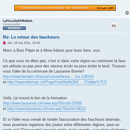
LaFiLLeDuPèReNoëL
Contremaître
Re: Le retour des faucheurs
M
dim. 29 mai 2011, 16:45
e
s
Merci à Bois Pépin et à Mme Adonis pour leurs liens :sun:
s
a
g
Ce que vous ne dites pas, c'est si dans votre région ou commune la faux
e
est utilisée ou pas pour des raisons écolo ou pour éviter le bruit. Trouvez-
n
o
vous l'idée de la commune de Lausanne Bonne?
n
http://www.lematin.ch/actu/suisse/lausa ... lus-138143
l
u
et
http://www.letemps.ch/Page/Uuid/bd4a2b0 ... 37daba%7C0
Voilà, j'ai trouvé le lien de la formation:
http://www.lausanne.ch/view.asp?DocId=33760
et
http://www.lausanne.ch/view.asp?DocId=34112
Et si l'idée nous venait de fonder l'association des faucheurs béarnais,
nous pourrions organiser des joutes entre différentes régions, pour un
week-end "Découverte" pour les petits et les grands, avec bien sûr bonne