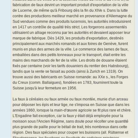
fabrication de faux devint un important produit d'exportation de la ville
de Lucerne, de même qu'à Fribourg dès la fin du XIVe s. Dans la lutte
contre des productions meilleur marché en provenance d'Allemagne du
Sud vendues comme des produits lucernois, les autorités introduisirent
en 1417 un contrôle de qualité très strict. Les forgerons assermentés
utilisaient un alliage reconnu par les autorités et devaient apposer leur
marque de fabrique. Dès 1429, les produits d'exportation, destinés
principalement aux marchés romands et aux foires de Genève, furent
munis en plus des armes de la ville. Le commerce des lames de faux,
emballées dans des petits tonneaux pour le transport, était entre les
mains des marchands de fer de la ville. Les droits de douane étaient
fixés par centaine (voir les tarifs douaniers du rentier des Habsbourg),
tandis que la vente se faisait au poids (ainsi à Zurich en 1319). On
trouve aussi des fabricants en Suisse romande: au XXe s., les Forges
du Creux (comm. Ballaigues), fondées en 1783, fournirent toute la
Suisse jusqu'à leur fermeture en 1956.
La faux à céréales ou faux armée ou faux montée, munie d'un arceau
pour déposer les épis et leur tige, ne s'imposa en Suisse que dans les
années 1860, lorsque la main-d'œuvre agricole se fit plus rare et chère.
L'Engadine fait exception, car la faux y était déjà employée pour la
moisson sous l'Ancien Régime, sans doute pour récolter une quantité
plus grande de paille pour le bétail de trait, très nombreux dans cette
région. Des faux spéciales pour couper les buissons (all. Rütsense et