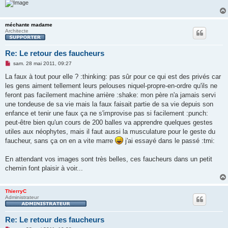
u
méchante madame
Architecte
Re: Le retour des faucheurs
M
sam. 28 mai 2011, 09:27
e
s
La faux à tout pour elle ? :thinking: pas sûr pour ce qui est des privés car
s
les gens aiment tellement leurs pelouses niquel-propre-en-ordre qu'ils ne
a
g
feront pas facilement machine arrière :shake: mon père n'a jamais servi
e
une tondeuse de sa vie mais la faux faisait partie de sa vie depuis son
n
o
enfance et tenir une faux ça ne s'improvise pas si facilement :punch:
n
peut-être bien qu'un cours de 200 balles va apprendre quelques gestes
l
u
utiles aux néophytes, mais il faut aussi la musculature pour le geste du
faucheur, sans ça on en a vite marre
j'ai essayé dans le passé :tmi:
En attendant vos images sont très belles, ces faucheurs dans un petit
chemin font plaisir à voir...
ThierryC
Administrateur
Re: Le retour des faucheurs