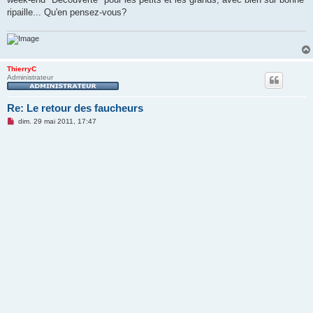
ripaille... Qu'en pensez-vous?
ThierryC
Administrateur
Re: Le retour des faucheurs
M
dim. 29 mai 2011, 17:47
e
s
s
a
g
e
n
o
n
l
u