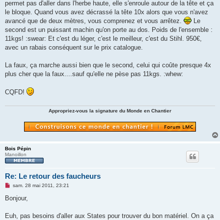
permet pas d'aller dans l'herbe haute, elle s'enroule autour de la tête et ça
le bloque. Quand vous avez décrassé la tête 10x alors que vous n'avez
avancé que de deux mètres, vous comprenez et vous arrêtez.
Le
second est un puissant machin qu'on porte au dos. Poids de l'ensemble :
11kgs! :swear: Et c'est du léger, c'est le meilleur, c'est du Stihl. 950€,
avec un rabais conséquent sur le prix catalogue.
La faux, ça marche aussi bien que le second, celui qui coûte presque 4x
plus cher que la faux....sauf qu'elle ne pèse pas 11kgs. :whew:
CQFD!
Appropriez-vous la signature du Monde en Chantier
Bois Pépin
Manoillon
Re: Le retour des faucheurs
M
sam. 28 mai 2011, 23:21
e
s
Bonjour,
s
a
g
Euh, pas besoins d'aller aux States pour trouver du bon matériel. On a ça