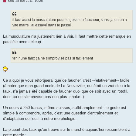
M
sam. 28 mai 2011, 10:28
e
s
s
a
g
il faut aussi la musculature pour le geste du faucheur, sans ça on en a
e
vite marre j'ai essayé dans le passé
n
o
n
La musculature n'a justement rien à voir. Il faut mettre cette remarque en
l
u
parallèle avec celle-çi :
tenir une faux ça ne s'improvise pas si facilement
Ce à quoi je vous rétorquerai que de faucher, c'est --relativement-- facile
(à noter que mon grand-oncle de La Neuveville, qui était un vrai dieu à la
faux, n'a jamais été capable de faucher quoi que ce soit avec un rotofil,
donc ça ne s'improvise pas non plus :shake: ).
Un cours à 250 francs, même suisses, suffit amplement. Le geste est
simple à comprendre, après, c'est une question d'entraînement et
d'adaptation de l'outil à notre morphologie.
La plupart des faux qu'on trouve sur le marché aujourd'hui ressemblent à
cette merde :