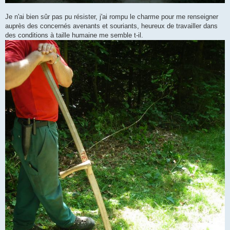
Je n'ai bien sûr pas pu résister, j'ai rompu le charme pour me renseigner
auprès des concernés avenants et souriants, heureux de travailler dans
des conditions à taille humaine me semble t-il.