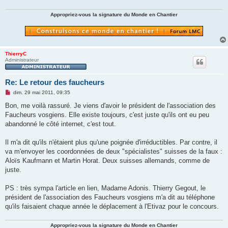
Appropriez-vous la signature du Monde en Chantier
ThierryC
Administrateur
Re: Le retour des faucheurs
M
dim. 29 mai 2011, 09:35
e
s
Bon, me voilà rassuré. Je viens d'avoir le président de l'association des
s
Faucheurs vosgiens. Elle existe toujours, c'est juste qu'ils ont eu peu
a
g
abandonné le côté internet, c'est tout.
e
n
o
Il m'a dit qu'ils n'étaient plus qu'une poignée d'irréductibles. Par contre, il
n
va m'envoyer les coordonnées de deux "spécialistes" suisses de la faux :
l
u
Aloïs Kaufmann et Martin Horat. Deux suisses allemands, comme de
juste.
PS : très sympa l'article en lien, Madame Adonis. Thierry Gegout, le
président de l'association des Faucheurs vosgiens m'a dit au téléphone
qu'ils faisaient chaque année le déplacement à l'Etivaz pour le concours.
Appropriez-vous la signature du Monde en Chantier