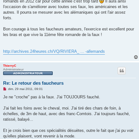
romands en 2012 car pour cette année c'est trop tard
Il aura ainsi
l
u
l'occasion de s'améliorer avec toutes ses faux, les américaines et les
autres. Il pourra se mesurer avec les alémaniques qui ont l'air assez
forts.
Bon courage à tous les faucheurs amateurs, l'exercice est excellent pour
les bras et que vive la 11ème fête romande de la faux !
http://archives.24heures.ch/VQ/RIVIERA_ ... -allemands
ThierryC
Administrateur
Re: Le retour des faucheurs
M
dim. 29 mai 2011, 09:01
e
s
Je ne "croche" pas à la faux. J'ai TOUJOURS fauché.
s
a
g
J'ai fait les foins avec le cheval, moi. J'ai tiré des chars de foin, à
e
échelles, de 3m de haut, avec des franc-Comtois. J'ai toujours fauché,
n
o
ratissé, balayé...
n
l
u
Et je crois bien que ces spécialités désuètes, outre le fait que j'ai pu voir
qu'elles plaisent, vont revenir à la mode.