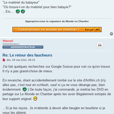
"Le matériel du balayeur"
"Où trouve-t-on du matériel pour bien balayer?"
...Etc....
Appropriez-vous la signature du Monde en Chantier
ThierryC
Administrateur
Re: Le retour des faucheurs
M
dim. 29 mai 2011, 08:15
e
s
J'ai fait quelques recherches sur Google Suisse pour voir ce qu'on trouve.
s
Il n'y a pas grand-chose de mieux.
a
g
e
En revanche, étant accidentellement tombé sur le site d'Artfilm.ch (n'y
n
o
allez pas, c'est tout en schleuh, sauf si ça ne vous dérange pas, bien
n
évidemment.
) De toute façon, j'ai commandé, je mettrai les DVD en
l
u
partage sur Le Monde en Chantier après les avoir illégalement extirpés de
leur support originel.
...Si je les reçois. Je m'attends à devoir aller beugler en bourbine si je
veux les obtenir.