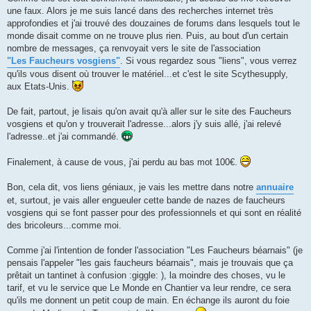
une faux. Alors je me suis lancé dans des recherches internet très
approfondies et j'ai trouvé des douzaines de forums dans lesquels tout le
monde disait comme on ne trouve plus rien. Puis, au bout d'un certain
nombre de messages, ça renvoyait vers le site de l'association
"Les Faucheurs vosgiens"
. Si vous regardez sous "liens", vous verrez
qu'ils vous disent où trouver le matériel...et c'est le site Scythesupply,
aux Etats-Unis.
De fait, partout, je lisais qu'on avait qu'à aller sur le site des Faucheurs
vosgiens et qu'on y trouverait l'adresse...alors j'y suis allé, j'ai relevé
l'adresse..et j'ai commandé.
Finalement, à cause de vous, j'ai perdu au bas mot 100€.
Bon, cela dit, vos liens géniaux, je vais les mettre dans notre
annuaire
et, surtout, je vais aller engueuler cette bande de nazes de faucheurs
vosgiens qui se font passer pour des professionnels et qui sont en réalité
des bricoleurs...comme moi.
Comme j'ai l'intention de fonder l'association "Les Faucheurs béarnais" (je
pensais l'appeler "les gais faucheurs béarnais", mais je trouvais que ça
prêtait un tantinet à confusion :giggle: ), la moindre des choses, vu le
tarif, et vu le service que Le Monde en Chantier va leur rendre, ce sera
qu'ils me donnent un petit coup de main. En échange ils auront du foie