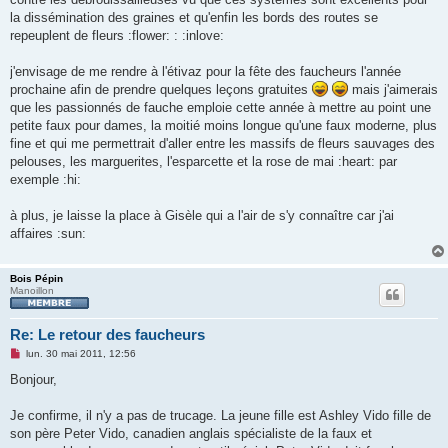
la dissémination des graines et qu'enfin les bords des routes se
repeuplent de fleurs :flower: : :inlove:
j'envisage de me rendre à l'étivaz pour la fête des faucheurs l'année
prochaine afin de prendre quelques leçons gratuites
mais j'aimerais
que les passionnés de fauche emploie cette année à mettre au point une
petite faux pour dames, la moitié moins longue qu'une faux moderne, plus
fine et qui me permettrait d'aller entre les massifs de fleurs sauvages des
pelouses, les marguerites, l'esparcette et la rose de mai :heart: par
exemple :hi:
à plus, je laisse la place à Gisèle qui a l'air de s'y connaître car j'ai
affaires :sun:
Bois Pépin
Manoillon
Re: Le retour des faucheurs
M
lun. 30 mai 2011, 12:56
e
s
Bonjour,
s
a
g
Je confirme, il n'y a pas de trucage. La jeune fille est Ashley Vido fille de
e
son père Peter Vido, canadien anglais spécialiste de la faux et
n