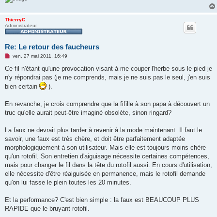
ThierryC
Administrateur
Re: Le retour des faucheurs
M
ven. 27 mai 2011, 16:49
e
s
Ce fil n'étant qu'une provocation visant à me couper l'herbe sous le pied je
s
n'y répondrai pas (je me comprends, mais je ne suis pas le seul, j'en suis
a
g
bien certain
).
e
n
o
En revanche, je crois comprendre que la fifille à son papa à découvert un
n
truc qu'elle aurait peut-être imaginé obsolète, sinon ringard?
l
u
La faux ne devrait plus tarder à revenir à la mode maintenant. Il faut le
savoir, une faux est très chère, et doit être parfaitement adaptée
morphologiquement à son utilisateur. Mais elle est toujours moins chère
qu'un rotofil. Son entretien d'aiguisage nécessite certaines compétences,
mais pour changer le fil dans la tête du rotofil aussi. En cours d'utilisation,
elle nécessite d'être réaiguisée en permanence, mais le rotofil demande
qu'on lui fasse le plein toutes les 20 minutes.
Et la performance? C'est bien simple : la faux est BEAUCOUP PLUS
RAPIDE que le bruyant rotofil.