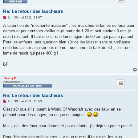
Re: Le retour des faucheurs
M
lun. 30 mai 2011, 13:07
e
s
A l'attention de "méchante madame" : les manches et lames de faux pour
s
dames et pour enfants d'ailleurs (à partir de 1,20 m soit environ 9 ans je
a
g
crois) existent. Il faut choisir une lame légère de 60 cm qui passe partout.
e
Pour les enfants, pas question bien sûr de les laisser sans surveillance,
n
o
ni de les laisser aiguiser eux même : une lame de faux de 60 , c'est une
n
lame de rasoir qui pèse 400 g !
l
u
BP
ThierryC
Administrateur
Re: Le retour des faucheurs
M
lun. 30 mai 2011, 15:53
e
s
C'est sûr que s'ils jouent à World Of Warcraft avec des faux en se
s
prenant pour des mages, ça risque de saigner.
a
g
e
Mais, oui, des faux pour dames et pour enfants, j'ai déjà vu par le passé.
n
o
n
Pour l'histoire des spécialistes, il y a un truc qu'il faut dire, les plus
l