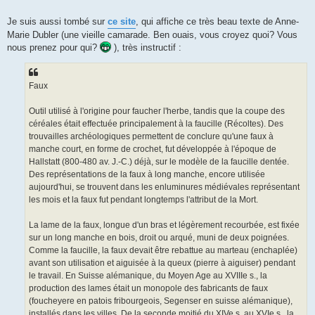
Je suis aussi tombé sur
ce site
, qui affiche ce très beau texte de Anne-
Marie Dubler (une vieille camarade. Ben ouais, vous croyez quoi? Vous
nous prenez pour qui?
), très instructif :
Faux
Outil utilisé à l'origine pour faucher l'herbe, tandis que la coupe des
céréales était effectuée principalement à la faucille (Récoltes). Des
trouvailles archéologiques permettent de conclure qu'une faux à
manche court, en forme de crochet, fut développée à l'époque de
Hallstatt (800-480 av. J.-C.) déjà, sur le modèle de la faucille dentée.
Des représentations de la faux à long manche, encore utilisée
aujourd'hui, se trouvent dans les enluminures médiévales représentant
les mois et la faux fut pendant longtemps l'attribut de la Mort.
La lame de la faux, longue d'un bras et légèrement recourbée, est fixée
sur un long manche en bois, droit ou arqué, muni de deux poignées.
Comme la faucille, la faux devait être rebattue au marteau (enchaplée)
avant son utilisation et aiguisée à la queux (pierre à aiguiser) pendant
le travail. En Suisse alémanique, du Moyen Age au XVIIIe s., la
production des lames était un monopole des fabricants de faux
(foucheyere en patois fribourgeois, Segenser en suisse alémanique),
installés dans les villes. De la seconde moitié du XIVe s. au XVIe s., la