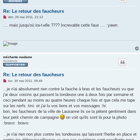
Re: Le retour des faucheurs
M
dim. 29 mai 2011, 21:12
e
s
.... mais jusqu'où ira-t-elle ???? Increvable cette faux .... :yawn:
s
a
g
e
n
o
n
l
méchante madame
u
Architecte
Re: Le retour des faucheurs
M
lun. 30 mai 2011, 09:49
e
s
...je n'ai absolument rien contre la fauche à bras et les faucheurs vu que
s
j'ai deux voisins qui passent la tondeuse une à deux fois par semaine et
a
g
ceci pendant au moins au quatre heures chaque fois et que cela me tape
e
sur les nerfs :tmi: et j'ai lu vos liens et vos messages :hi:
n
o
bon, les faucheurs de la ville de Lausanne ils se la pètent gentiment dans
n
leur petit chemin de campagne
on voit qu'ils sont là pour la photo
l
u
:bravo: :bravo:
...je n'ai rien non plus contre les tondeuses qui laissent l'herbe en place et
contre les débrouissailleuses vu que ces systèmes sont excellents pour