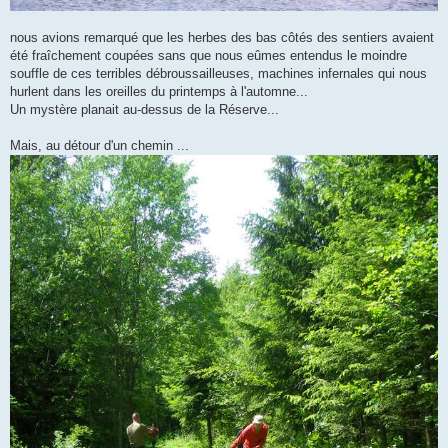
nous avions remarqué que les herbes des bas côtés des sentiers avaient
été fraîchement coupées sans que nous eûmes entendus le moindre
souffle de ces terribles débroussailleuses, machines infernales qui nous
hurlent dans les oreilles du printemps à l'automne...
Un mystère planait au-dessus de la Réserve...
Mais, au détour d'un chemin ...