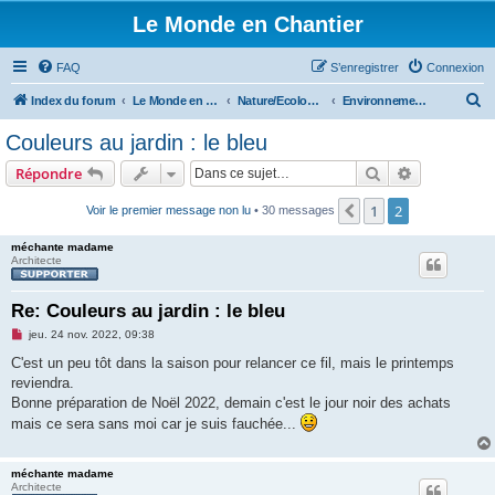
Le Monde en Chantier
FAQ
S’enregistrer
Connexion
R
Index du forum
Le Monde en Chantier
Nature/Ecologie/Ptits oiseaux...
Environnement/écologie
e
Couleurs au jardin : le bleu
c
Rechercher
Recherche 
Répondre
h
e
1
2
Précédente
Voir le premier message non lu
• 30 messages
r
méchante madame
c
Architecte
h
Re: Couleurs au jardin : le bleu
e
M
jeu. 24 nov. 2022, 09:38
r
e
s
C'est un peu tôt dans la saison pour relancer ce fil, mais le printemps
s
reviendra.
a
g
Bonne préparation de Noël 2022, demain c'est le jour noir des achats
e
mais ce sera sans moi car je suis fauchée...
n
o
n
l
méchante madame
u
Architecte