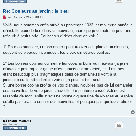
Re: Couleurs au jardin : le bleu
M
jeu. 02 mars 2023, 08:12
e
s
Voilà, nous sommes enfin arrivé au printemps 1023, et moi cette année je
s
m'installe pour de bon dans un nouveau jardin que je compte un peu faire
a
g
refleurir à petits prix. J'ai besoin d'idées donc on voir ?
e
n
o
1° Pour commencer, un bon endroit pour trouver des plantes anciennes,
n
souvent de vivaces inconnues : les vieux cimetières oubliés...
l
u
2° Les bonnes copines ou même les copains bons ou mauvais (là je ne
m'avance pas trop car ça ne m'est jamais encore arrivé, les hommes
étant beaucoup plus pragmatiques dans ce domaine,ils vont à la
jardinerie ou ils attendent de voir si ça pousse tout seul...
Si une bonne copine profite de vos plantes, n'oubliez pas de lui demander
des nouvelles de votre jardin chez elle. Le printemp passé Valérie est
ressortie de mon jardin avec une bonne ciquantaine de vivaces et j'espère
qu'elle passera me donner des nouvelles et pourquoi pas quelques photos
?
méchante madame
Architecte