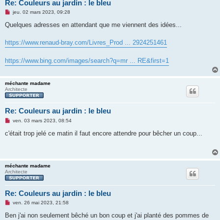
Re: Couleurs au jardin : le bleu
M
jeu. 02 mars 2023, 09:28
e
s
Quelques adresses en attendant que me viennent des idées...
s
a
g
https://www.renaud-bray.com/Livres_Prod ... 2924251461
e
n
o
https://www.bing.com/images/search?q=mr ... RE&first=1
n
l
u
méchante madame
Architecte
Re: Couleurs au jardin : le bleu
M
ven. 03 mars 2023, 08:54
e
s
c'était trop jelé ce matin il faut encore attendre pour bêcher un coup...
s
a
g
e
n
méchante madame
o
Architecte
n
l
u
Re: Couleurs au jardin : le bleu
M
ven. 26 mai 2023, 21:58
e
s
Ben j'ai non seulement bêché un bon coup et j'ai planté des pommes de
s