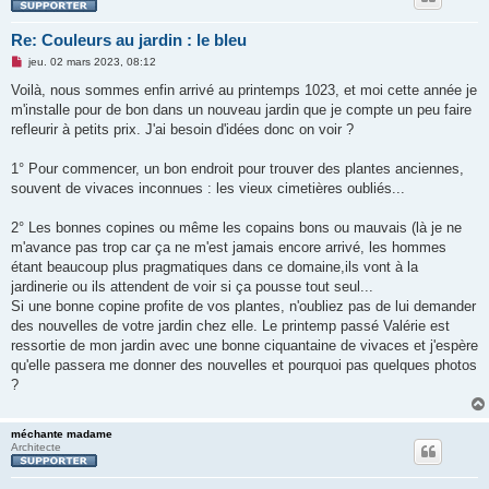
Re: Couleurs au jardin : le bleu
M
jeu. 02 mars 2023, 08:12
e
s
Voilà, nous sommes enfin arrivé au printemps 1023, et moi cette année je
s
m'installe pour de bon dans un nouveau jardin que je compte un peu faire
a
g
refleurir à petits prix. J'ai besoin d'idées donc on voir ?
e
n
o
1° Pour commencer, un bon endroit pour trouver des plantes anciennes,
n
souvent de vivaces inconnues : les vieux cimetières oubliés...
l
u
2° Les bonnes copines ou même les copains bons ou mauvais (là je ne
m'avance pas trop car ça ne m'est jamais encore arrivé, les hommes
étant beaucoup plus pragmatiques dans ce domaine,ils vont à la
jardinerie ou ils attendent de voir si ça pousse tout seul...
Si une bonne copine profite de vos plantes, n'oubliez pas de lui demander
des nouvelles de votre jardin chez elle. Le printemp passé Valérie est
ressortie de mon jardin avec une bonne ciquantaine de vivaces et j'espère
qu'elle passera me donner des nouvelles et pourquoi pas quelques photos
?
méchante madame
Architecte