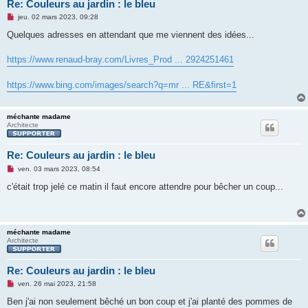
Re: Couleurs au jardin : le bleu
M
jeu. 02 mars 2023, 09:28
e
s
Quelques adresses en attendant que me viennent des idées...
s
a
g
https://www.renaud-bray.com/Livres_Prod ... 2924251461
e
n
o
https://www.bing.com/images/search?q=mr ... RE&first=1
n
l
u
méchante madame
Architecte
Re: Couleurs au jardin : le bleu
M
ven. 03 mars 2023, 08:54
e
s
c'était trop jelé ce matin il faut encore attendre pour bêcher un coup...
s
a
g
e
n
méchante madame
o
Architecte
n
l
u
Re: Couleurs au jardin : le bleu
M
ven. 26 mai 2023, 21:58
e
s
Ben j'ai non seulement bêché un bon coup et j'ai planté des pommes de
s