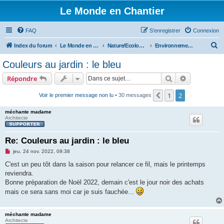
Le Monde en Chantier
FAQ
S’enregistrer
Connexion
R
Index du forum
Le Monde en Chantier
Nature/Ecologie/Ptits oiseaux...
Environnement/écologie
e
Couleurs au jardin : le bleu
c
Rechercher
Recherche 
Répondre
h
e
1
2
Précédente
Voir le premier message non lu
• 30 messages
r
méchante madame
c
Architecte
h
Re: Couleurs au jardin : le bleu
e
M
jeu. 24 nov. 2022, 09:38
r
e
s
C'est un peu tôt dans la saison pour relancer ce fil, mais le printemps
s
reviendra.
a
g
Bonne préparation de Noël 2022, demain c'est le jour noir des achats
e
mais ce sera sans moi car je suis fauchée...
n
o
n
l
méchante madame
u
Architecte