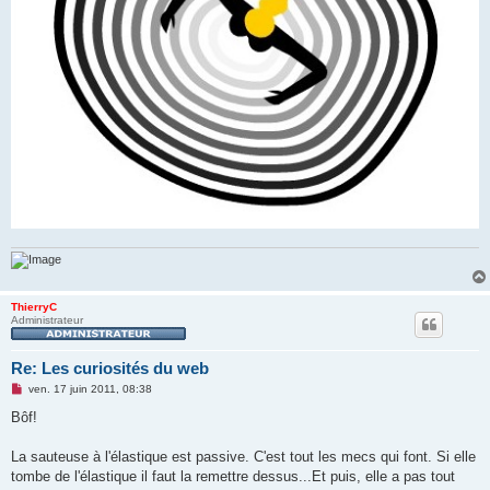
ThierryC
Administrateur
Re: Les curiosités du web
M
ven. 17 juin 2011, 08:38
e
s
Bôf!
s
a
g
La sauteuse à l'élastique est passive. C'est tout les mecs qui font. Si elle
e
tombe de l'élastique il faut la remettre dessus...Et puis, elle a pas tout
n