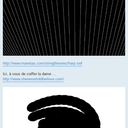
http://www.manetas.com/stringtheories/harp.swf
Ici, à vous de coiffer la dame ...
http://www.shenevertoldherlove.com/