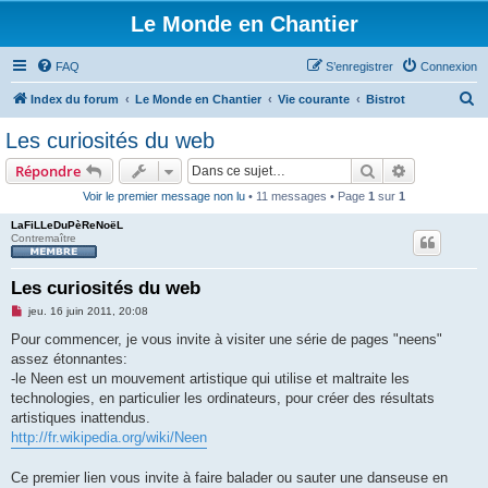
Le Monde en Chantier
FAQ
S’enregistrer
Connexion
R
Index du forum
Le Monde en Chantier
Vie courante
Bistrot
e
Les curiosités du web
c
Rechercher
Recherche 
Répondre
h
Voir le premier message non lu
• 11 messages • Page
1
sur
1
e
LaFiLLeDuPèReNoëL
r
Contremaître
c
h
Les curiosités du web
e
M
jeu. 16 juin 2011, 20:08
e
r
s
Pour commencer, je vous invite à visiter une série de pages "neens"
s
assez étonnantes:
a
g
-le Neen est un mouvement artistique qui utilise et maltraite les
e
technologies, en particulier les ordinateurs, pour créer des résultats
n
o
artistiques inattendus.
n
http://fr.wikipedia.org/wiki/Neen
l
u
Ce premier lien vous invite à faire balader ou sauter une danseuse en