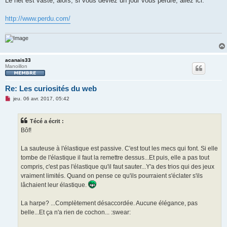
Le net est vaste, alors, si vous deviez un jour vous perdre, allez ici:
s
a
g
http://www.perdu.com/
e
n
o
n
l
u
acanais33
Manoillon
Re: Les curiosités du web
M
jeu. 06 avr. 2017, 05:42
e
s
s
Técé a écrit :
a
g
Bôf!
e
n
o
La sauteuse à l'élastique est passive. C'est tout les mecs qui font. Si elle
n
tombe de l'élastique il faut la remettre dessus...Et puis, elle a pas tout
l
u
compris, c'est pas l'élastique qu'il faut sauter...Y'a des trios qui des jeux
vraiment limités. Quand on pense ce qu'ils pourraient s'éclater s'ils
lâchaient leur élastique.
La harpe? ...Complètement désaccordée. Aucune élégance, pas
belle...Et ça n'a rien de cochon... :swear: