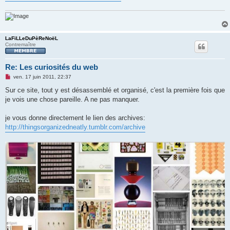
LaFiLLeDuPèReNoëL
Contremaître
Re: Les curiosités du web
M
ven. 17 juin 2011, 22:37
e
s
Sur ce site, tout y est désassemblé et organisé, c'est la première fois que
s
je vois une chose pareille. A ne pas manquer.
a
g
e
je vous donne directement le lien des archives:
n
o
http://thingsorganizedneatly.tumblr.com/archive
n
l
u