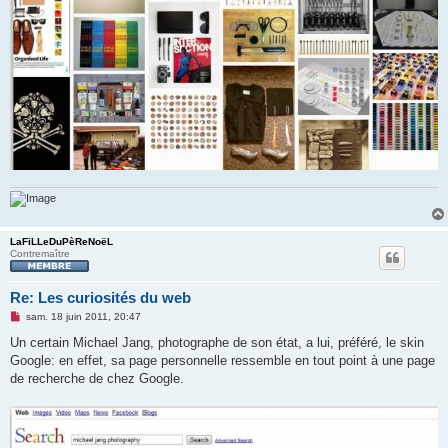
LaFiLLeDuPèReNoëL
Contremaître
Re: Les curiosités du web
M
sam. 18 juin 2011, 20:47
e
s
Un certain Michael Jang, photographe de son état, a lui, préféré, le skin
s
Google: en effet, sa page personnelle ressemble en tout point à une page
a
g
de recherche de chez Google.
e
n
o
n
l
u