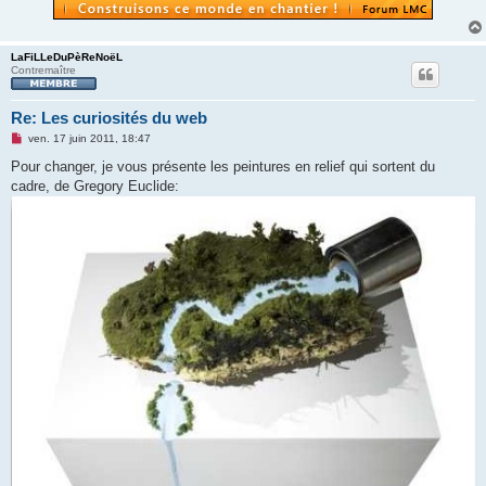
LaFiLLeDuPèReNoëL
Contremaître
Re: Les curiosités du web
M
ven. 17 juin 2011, 18:47
e
s
Pour changer, je vous présente les peintures en relief qui sortent du
s
cadre, de Gregory Euclide:
a
g
e
n
o
n
l
u