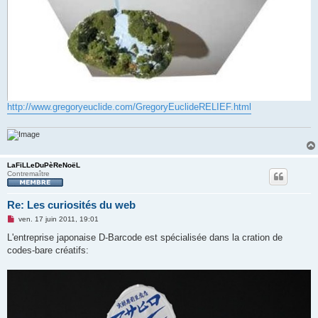
http://www.gregoryeuclide.com/GregoryEuclideRELIEF.html
LaFiLLeDuPèReNoëL
Contremaître
Re: Les curiosités du web
M
ven. 17 juin 2011, 19:01
e
s
L'entreprise japonaise D-Barcode est spécialisée dans la cration de
s
codes-bare créatifs:
a
g
e
n
o
n
l
u