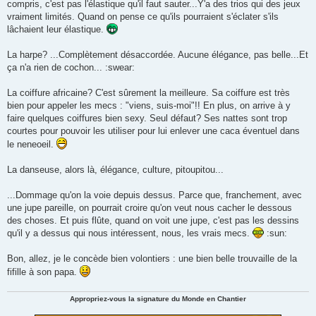
o
compris, c'est pas l'élastique qu'il faut sauter...Y'a des trios qui des jeux
n
vraiment limités. Quand on pense ce qu'ils pourraient s'éclater s'ils
l
u
lâchaient leur élastique.
La harpe? ...Complètement désaccordée. Aucune élégance, pas belle...Et
ça n'a rien de cochon... :swear:
La coiffure africaine? C'est sûrement la meilleure. Sa coiffure est très
bien pour appeler les mecs : "viens, suis-moi"!! En plus, on arrive à y
faire quelques coiffures bien sexy. Seul défaut? Ses nattes sont trop
courtes pour pouvoir les utiliser pour lui enlever une caca éventuel dans
le neneoeil.
La danseuse, alors là, élégance, culture, pitoupitou...
...Dommage qu'on la voie depuis dessus. Parce que, franchement, avec
une jupe pareille, on pourrait croire qu'on veut nous cacher le dessous
des choses. Et puis flûte, quand on voit une jupe, c'est pas les dessins
qu'il y a dessus qui nous intéressent, nous, les vrais mecs.
:sun:
Bon, allez, je le concède bien volontiers : une bien belle trouvaille de la
fifille à son papa.
Appropriez-vous la signature du Monde en Chantier