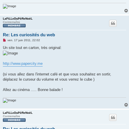
LaFiLLeDuPèReNoëL
Contremaître
Re: Les curiosités du web
M
ven. 17 juin 2011, 22:02
e
s
Un site tout en carton, très original:
s
a
g
e
http://www.papercity.me
n
o
n
(si vous allez dans l'internet café et que vous souhaitez en sortir,
l
u
déplacez le curseur du volume et vous verrez le cube )
Allez au cinéma ..... Bonne balade !
LaFiLLeDuPèReNoëL
Contremaître
Re: Les curiosités du web