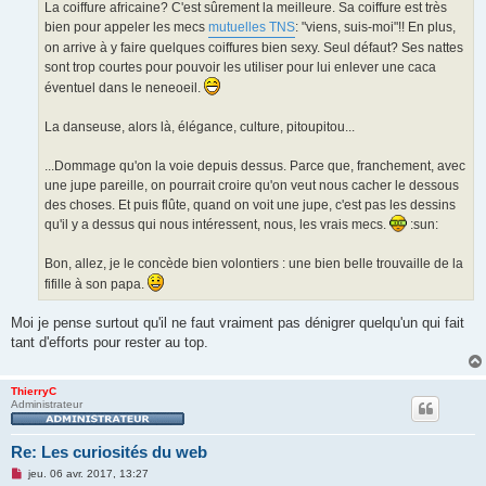
La coiffure africaine? C'est sûrement la meilleure. Sa coiffure est très
bien pour appeler les mecs
mutuelles TNS
: "viens, suis-moi"!! En plus,
on arrive à y faire quelques coiffures bien sexy. Seul défaut? Ses nattes
sont trop courtes pour pouvoir les utiliser pour lui enlever une caca
éventuel dans le neneoeil.
La danseuse, alors là, élégance, culture, pitoupitou...
...Dommage qu'on la voie depuis dessus. Parce que, franchement, avec
une jupe pareille, on pourrait croire qu'on veut nous cacher le dessous
des choses. Et puis flûte, quand on voit une jupe, c'est pas les dessins
qu'il y a dessus qui nous intéressent, nous, les vrais mecs.
:sun:
Bon, allez, je le concède bien volontiers : une bien belle trouvaille de la
fifille à son papa.
Moi je pense surtout qu'il ne faut vraiment pas dénigrer quelqu'un qui fait
tant d'efforts pour rester au top.
ThierryC
Administrateur
Re: Les curiosités du web
M
jeu. 06 avr. 2017, 13:27
e