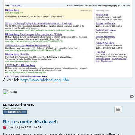
A voir ici:
http://www.michaeljang.info/
LaFiLLeDuPèReNoëL
Contremaître
Re: Les curiosités du web
M
dim. 19 juin 2011, 10:52
e
s