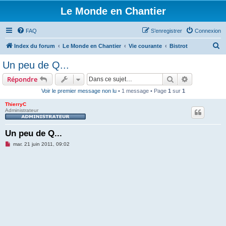
Le Monde en Chantier
FAQ
S’enregistrer
Connexion
R
Index du forum
Le Monde en Chantier
Vie courante
Bistrot
e
Un peu de Q...
c
Rechercher
Recherche 
Répondre
h
Voir le premier message non lu
• 1 message • Page
1
sur
1
e
ThierryC
r
Administrateur
c
h
Un peu de Q...
e
M
mar. 21 juin 2011, 09:02
e
r
s
s
a
g
e
n
o
n
l
u