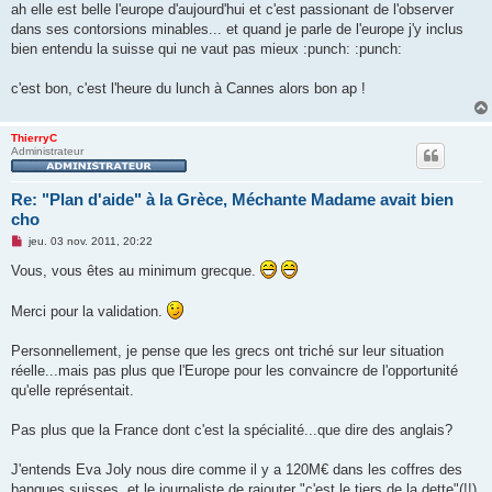
ah elle est belle l'europe d'aujourd'hui et c'est passionant de l'observer
dans ses contorsions minables... et quand je parle de l'europe j'y inclus
bien entendu la suisse qui ne vaut pas mieux :punch: :punch:
c'est bon, c'est l'heure du lunch à Cannes alors bon ap !
ThierryC
Administrateur
Re: "Plan d'aide" à la Grèce, Méchante Madame avait bien
cho
M
jeu. 03 nov. 2011, 20:22
e
s
Vous, vous êtes au minimum grecque.
s
a
g
Merci pour la validation.
e
n
o
Personnellement, je pense que les grecs ont triché sur leur situation
n
réelle...mais pas plus que l'Europe pour les convaincre de l'opportunité
l
u
qu'elle représentait.
Pas plus que la France dont c'est la spécialité...que dire des anglais?
J'entends Eva Joly nous dire comme il y a 120M€ dans les coffres des
banques suisses, et le journaliste de rajouter "c'est le tiers de la dette"(!!)