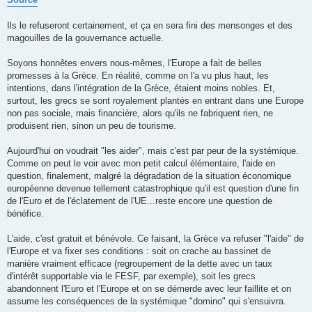
Ils le refuseront certainement, et ça en sera fini des mensonges et des
magouilles de la gouvernance actuelle.
Soyons honnêtes envers nous-mêmes, l'Europe a fait de belles
promesses à la Grèce. En réalité, comme on l'a vu plus haut, les
intentions, dans l'intégration de la Grèce, étaient moins nobles. Et,
surtout, les grecs se sont royalement plantés en entrant dans une Europe
non pas sociale, mais financière, alors qu'ils ne fabriquent rien, ne
produisent rien, sinon un peu de tourisme.
Aujourd'hui on voudrait "les aider", mais c'est par peur de la systémique.
Comme on peut le voir avec mon petit calcul élémentaire, l'aide en
question, finalement, malgré la dégradation de la situation économique
européenne devenue tellement catastrophique qu'il est question d'une fin
de l'Euro et de l'éclatement de l'UE...reste encore une question de
bénéfice.
L'aide, c'est gratuit et bénévole. Ce faisant, la Grèce va refuser "l'aide" de
l'Europe et va fixer ses conditions : soit on crache au bassinet de
manière vraiment efficace (regroupement de la dette avec un taux
d'intérêt supportable via le FESF, par exemple), soit les grecs
abandonnent l'Euro et l'Europe et on se démerde avec leur faillite et on
assume les conséquences de la systémique "domino" qui s'ensuivra.