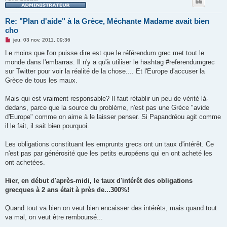
Re: "Plan d'aide" à la Grèce, Méchante Madame avait bien
cho
M
jeu. 03 nov. 2011, 09:36
e
s
Le moins que l'on puisse dire est que le référendum grec met tout le
s
monde dans l'embarras. Il n'y a qu'à utiliser le hashtag #referendumgrec
a
g
sur Twitter pour voir la réalité de la chose.... Et l'Europe d'accuser la
e
Grèce de tous les maux.
n
o
n
Mais qui est vraiment responsable? Il faut rétablir un peu de vérité là-
l
u
dedans, parce que la source du problème, n'est pas une Grèce "avide
d'Europe" comme on aime à le laisser penser. Si Papandréou agit comme
il le fait, il sait bien pourquoi.
Les obligations constituant les emprunts grecs ont un taux d'intérêt. Ce
n'est pas par générosité que les petits européens qui en ont acheté les
ont achetées.
Hier, en début d'après-midi, le taux d'intérêt des obligations
grecques à 2 ans était à près de...300%!
Quand tout va bien on veut bien encaisser des intérêts, mais quand tout
va mal, on veut être remboursé...