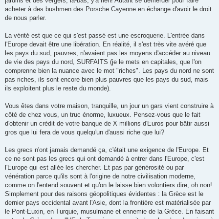
jardins et des vergers, là-bas, y'a rien! Autant se démerder pour faire
acheter à des bushmen des Porsche Cayenne en échange d'avoir le droit
de nous parler.
La vérité est que ce qui s'est passé est une escroquerie. L'entrée dans
l'Europe devait être une libération. En réalité, il s'est très vite avéré que
les pays du sud, pauvres, n'avaient pas les moyens d'accéder au niveau
de vie des pays du nord, SURFAITS (je le mets en capitales, que l'on
comprenne bien la nuance avec le mot "riches". Les pays du nord ne sont
pas riches, ils sont encore bien plus pauvres que les pays du sud, mais
ils exploitent plus le reste du monde).
Vous êtes dans votre maison, tranquille, un jour un gars vient construire à
côté de chez vous, un truc énorme, luxueux. Pensez-vous que le fait
d'obtenir un crédit de votre banque de X millions d'Euros pour bâtir aussi
gros que lui fera de vous quelqu'un d'aussi riche que lui?
Les grecs n'ont jamais demandé ça, c'était une exigence de l'Europe. Et
ce ne sont pas les grecs qui ont demandé à entrer dans l'Europe, c'est
l'Europe qui est allée les chercher. Et pas par générosité ou par
vénération parce qu'ils sont à l'origine de notre civilisation moderne,
comme on l'entend souvent et qu'on le laisse bien volontiers dire, oh non!
Simplement pour des raisons géopolitiques évidentes : la Grèce est le
dernier pays occidental avant l'Asie, dont la frontière est matérialisée par
le Pont-Euxin, en Turquie, musulmane et ennemie de la Grèce. En faisant