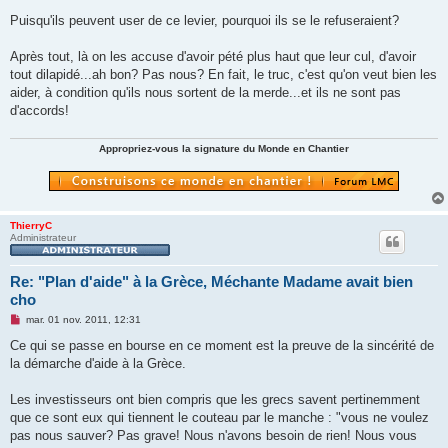
Puisqu'ils peuvent user de ce levier, pourquoi ils se le refuseraient?
Après tout, là on les accuse d'avoir pété plus haut que leur cul, d'avoir
tout dilapidé...ah bon? Pas nous? En fait, le truc, c'est qu'on veut bien les
aider, à condition qu'ils nous sortent de la merde...et ils ne sont pas
d'accords!
Appropriez-vous la signature du Monde en Chantier
ThierryC
Administrateur
Re: "Plan d'aide" à la Grèce, Méchante Madame avait bien
cho
M
mar. 01 nov. 2011, 12:31
e
s
Ce qui se passe en bourse en ce moment est la preuve de la sincérité de
s
la démarche d'aide à la Grèce.
a
g
e
Les investisseurs ont bien compris que les grecs savent pertinemment
n
o
que ce sont eux qui tiennent le couteau par le manche : "vous ne voulez
n
pas nous sauver? Pas grave! Nous n'avons besoin de rien! Nous vous
l