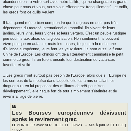
u
abandonnerons à votre sort avec notre faillite, qui ne changera pas grand-
chose pour nous et vous, vous vous effondrerez tranquillement"...et voilà,
les grecs font ce qu'ils veulent.
Il faut quand même bien comprendre que les grecs ne sont pas très
dépendants du marché international ou mondial. Ils vivent de leurs
jardins, leurs vins, leurs vignes et leurs vergers. C'est un peuple rustique
peu soumis aux aléas de la globalisation. Non seulement ils peuvent
vivre presque en autarcie, mais les russes, toujours à la recherche
d'alliance européenne, leurs font les yeux doux. Ils sont aussi la future
Chine de l'Europe. Les chinois ont déjà littéralement cannibalisé le petit
commerce grec. Ils en feront ensuite leur destination de vacances
favorite, et voilà.
...Les grecs n'ont surtout pas besoin de l'Europe, alors que si l'Europe ne
les sort pas de la mouïse dans laquelle elle les a mis en allant les
draguer puis en lui proposant des milliards de prêt pour "son
développement", elle risque fort de tout simplement s'éteindre et de
revenir à l'âge de pierre.
Les Bourses européennes dévissent
après le revirement grec
LEMONDE.FR avec AFP | 01.11.11 | 09h23 • Mis à jour le 01.11.11 |
11h52