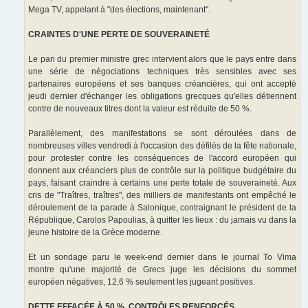
Mega TV, appelant à "des élections, maintenant".
CRAINTES D'UNE PERTE DE SOUVERAINETÉ
Le pari du premier ministre grec intervient alors que le pays entre dans
une série de négociations techniques très sensibles avec ses
partenaires européens et ses banques créancières, qui ont accepté
jeudi dernier d'échanger les obligations grecques qu'elles détiennent
contre de nouveaux titres dont la valeur est réduite de 50 %.
Parallèlement, des manifestations se sont déroulées dans de
nombreuses villes vendredi à l'occasion des défilés de la fête nationale,
pour protester contre les conséquences de l'accord européen qui
donnent aux créanciers plus de contrôle sur la politique budgétaire du
pays, faisant craindre à certains une perte totale de souveraineté. Aux
cris de "Traîtres, traîtres", des milliers de manifestants ont empêché le
déroulement de la parade à Salonique, contraignant le président de la
République, Carolos Papoulias, à quitter les lieux : du jamais vu dans la
jeune histoire de la Grèce moderne.
Et un sondage paru le week-end dernier dans le journal To Vima
montre qu'une majorité de Grecs juge les décisions du sommet
européen négatives, 12,6 % seulement les jugeant positives.
DETTE EFFACÉE À 50 %, CONTRÔLES RENFORCÉS