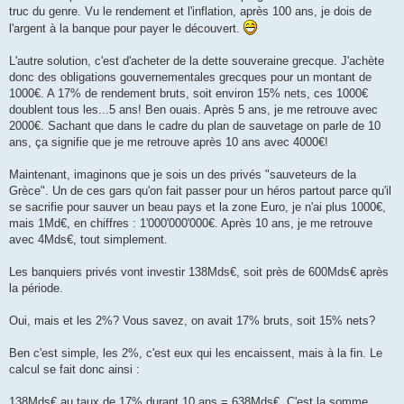
truc du genre. Vu le rendement et l'inflation, après 100 ans, je dois de
l'argent à la banque pour payer le découvert.
L'autre solution, c'est d'acheter de la dette souveraine grecque. J'achète
donc des obligations gouvernementales grecques pour un montant de
1000€. A 17% de rendement bruts, soit environ 15% nets, ces 1000€
doublent tous les...5 ans! Ben ouais. Après 5 ans, je me retrouve avec
2000€. Sachant que dans le cadre du plan de sauvetage on parle de 10
ans, ça signifie que je me retrouve après 10 ans avec 4000€!
Maintenant, imaginons que je sois un des privés "sauveteurs de la
Grèce". Un de ces gars qu'on fait passer pour un héros partout parce qu'il
se sacrifie pour sauver un beau pays et la zone Euro, je n'ai plus 1000€,
mais 1Md€, en chiffres : 1'000'000'000€. Après 10 ans, je me retrouve
avec 4Mds€, tout simplement.
Les banquiers privés vont investir 138Mds€, soit près de 600Mds€ après
la période.
Oui, mais et les 2%? Vous savez, on avait 17% bruts, soit 15% nets?
Ben c'est simple, les 2%, c'est eux qui les encaissent, mais à la fin. Le
calcul se fait donc ainsi :
138Mds€ au taux de 17% durant 10 ans = 638Mds€. C'est la somme