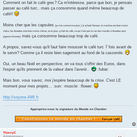
s
Comment on fait le café grec? Ca m'intéresse, parce que bon, je pensais
s
passer au café turc...mais ça consomme quand même beaucoup de
a
g
café!!
e
n
o
Moins cher que les capsules
(je n'en consomme plus, j'ai acheté Senseo, la machine est bien moins
n
chère, les dosettes sont bien moins chères, et en plus, ça fait du café, ce qui n'est pas le cas des merdes à dosettes pour
l
u
mais ça consomme beaucoup trop de café.
pigeons fortunés)
A propos, savez-vous qu'il faut faire mousser le café turc 7 fois avant de
le servir? Comme ça il reste bien sagement au fond de la casserole.
Oui, un beau Noël en perspective, on va tous s'offrir des Euros, dans
l'espoir qu'ils prennent de la valeur dans l'avenir...
:fubar:
Mais bon, vous savez, moi j'espère beaucoup de la crise. C'est LE
moment pour mes projets... :sun: :muscle: :flower:
http://soyons-AMI.fr
Appropriez-vous la signature du Monde en Chantier
ThierryC
Administrateur