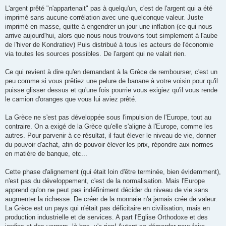
L'argent prêté "n'appartenait" pas à quelqu'un, c'est de l'argent qui a été
imprimé sans aucune corrélation avec une quelconque valeur. Juste
imprimé en masse, quitte à engendrer un jour une inflation (ce qui nous
arrive aujourd'hui, alors que nous nous trouvons tout simplement à l'aube
de l'hiver de Kondratiev) Puis distribué à tous les acteurs de l'économie
via toutes les sources possibles. De l'argent qui ne valait rien.
Ce qui revient à dire qu'en demandant à la Grèce de rembourser, c'est un
peu comme si vous prêtiez une pelure de banane à votre voisin pour qu'il
puisse glisser dessus et qu'une fois pourrie vous exigiez qu'il vous rende
le camion d'oranges que vous lui aviez prêté.
La Grèce ne s'est pas développée sous l'impulsion de l'Europe, tout au
contraire. On a exigé de la Grèce qu'elle s'aligne à l'Europe, comme les
autres. Pour parvenir à ce résultat, il faut élever le niveau de vie, donner
du pouvoir d'achat, afin de pouvoir élever les prix, répondre aux normes
en matière de banque, etc...
Cette phase d'alignement (qui était loin d'être terminée, bien évidemment),
n'est pas du développement, c'est de la normalisation. Mais l'Europe
apprend qu'on ne peut pas indéfiniment décider du niveau de vie sans
augmenter la richesse. De créer de la monnaie n'a jamais crée de valeur.
La Grèce est un pays qui n'était pas déficitaire en civilisation, mais en
production industrielle et de services. A part l'Eglise Orthodoxe et des