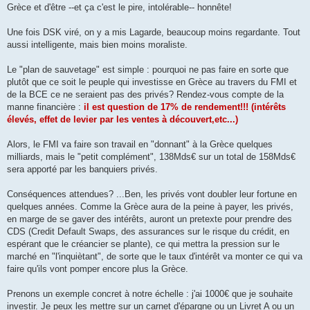
Grèce et d'être --et ça c'est le pire, intolérable-- honnête!
Une fois DSK viré, on y a mis Lagarde, beaucoup moins regardante. Tout
aussi intelligente, mais bien moins moraliste.
Le "plan de sauvetage" est simple : pourquoi ne pas faire en sorte que
plutôt que ce soit le peuple qui investisse en Grèce au travers du FMI et
de la BCE ce ne seraient pas des privés? Rendez-vous compte de la
manne financière :
il est question de 17% de rendement!!! (intérêts
élevés, effet de levier par les ventes à découvert,etc...)
Alors, le FMI va faire son travail en "donnant" à la Grèce quelques
milliards, mais le "petit complément", 138Mds€ sur un total de 158Mds€
sera apporté par les banquiers privés.
Conséquences attendues? ...Ben, les privés vont doubler leur fortune en
quelques années. Comme la Grèce aura de la peine à payer, les privés,
en marge de se gaver des intérêts, auront un pretexte pour prendre des
CDS (Credit Default Swaps, des assurances sur le risque du crédit, en
espérant que le créancier se plante), ce qui mettra la pression sur le
marché en "l'inquiètant", de sorte que le taux d'intérêt va monter ce qui va
faire qu'ils vont pomper encore plus la Grèce.
Prenons un exemple concret à notre échelle : j'ai 1000€ que je souhaite
investir. Je peux les mettre sur un carnet d'épargne ou un Livret A ou un