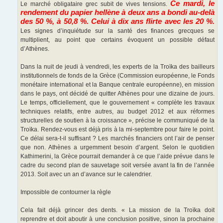
Ce mardi, le
Le marché obligataire grec subit de vives tensions.
rendement du papier hellène à deux ans a bondi au-delà
des 50 %, à 50,8 %. Celui à dix ans flirte avec les 20 %.
Les signes d’inquiétude sur la santé des finances grecques se
multiplient, au point que certains évoquent un possible défaut
d’Athènes.
Dans la nuit de jeudi à vendredi, les experts de la Troïka des bailleurs
institutionnels de fonds de la Grèce (Commission européenne, le Fonds
monétaire international et la Banque centrale européenne), en mission
dans le pays, ont décidé de quitter Athènes pour une dizaine de jours.
Le temps, officiellement, que le gouvernement « complète les travaux
techniques relatifs, entre autres, au budget 2012 et aux réformes
structurelles de soutien à la croissance », précise le communiqué de la
Troïka. Rendez-vous est déjà pris à la mi-septembre pour faire le point.
Ce délai sera-t-il suffisant ? Les marchés financiers ont l’air de penser
que non. Athènes a urgemment besoin d’argent. Selon le quotidien
Kathimerini, la Grèce pourrait demander à ce que l’aide prévue dans le
cadre du second plan de sauvetage soit versée avant la fin de l’année
2013. Soit avec un an d’avance sur le calendrier.
Impossible de contourner la règle
Cela fait déjà grincer des dents. « La mission de la Troïka doit
reprendre et doit aboutir à une conclusion positive, sinon la prochaine