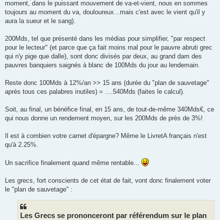
moment, dans le puissant mouvement de va-et-vient, nous en sommes
toujours au moment du va, douloureux...mais c'est avec le vient qu'il y
aura la sueur et le sang).
200Mds, tel que présenté dans les médias pour simplifier, "par respect
pour le lecteur" (et parce que ça fait moins mal pour le pauvre abruti grec
qui n'y pige que dalle), sont donc divisés par deux, au grand dam des
pauvres banquiers saignés à blanc de 100Mds du jour au lendemain.
Reste donc 100Mds à 12%/an >> 15 ans (durée du "plan de sauvetage"
après tous ces palabres inutiles) = ....540Mds (faites le calcul).
Soit, au final, un bénéfice final, en 15 ans, de tout-de-même 340Mds€, ce
qui nous donne un rendement moyen, sur les 200Mds de près de 3%!
Il est à combien votre carnet d'épargne? Même le LivretA français n'est
qu'à 2.25%.
Un sacrifice finalement quand même rentable...
Les grecs, fort conscients de cet état de fait, vont donc finalement voter
le "plan de sauvetage" :
Les Grecs se prononceront par référendum sur le plan