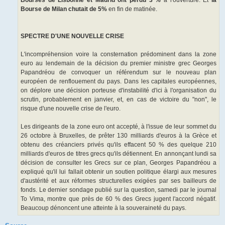
Bourse de Milan chutait de 5%
en fin de matinée.
SPECTRE D'UNE NOUVELLE CRISE
L'incompréhension voire la consternation prédominent dans la zone
euro au lendemain de la décision du premier ministre grec Georges
Papandréou de convoquer un référendum sur le nouveau plan
européen de renflouement du pays. Dans les capitales européennes,
on déplore une décision porteuse d'instabilité d'ici à l'organisation du
scrutin, probablement en janvier, et, en cas de victoire du "non", le
risque d'une nouvelle crise de l'euro.
Les dirigeants de la zone euro ont accepté, à l'issue de leur sommet du
26 octobre à Bruxelles, de prêter 130 milliards d'euros à la Grèce et
obtenu des créanciers privés qu'ils effacent 50 % des quelque 210
milliards d'euros de titres grecs qu'ils détiennent. En annonçant lundi sa
décision de consulter les Grecs sur ce plan, Georges Papandréou a
expliqué qu'il lui fallait obtenir un soutien politique élargi aux mesures
d'austérité et aux réformes structurelles exigées par ses bailleurs de
fonds. Le dernier sondage publié sur la question, samedi par le journal
To Vima, montre que près de 60 % des Grecs jugent l'accord négatif.
Beaucoup dénoncent une atteinte à la souveraineté du pays.