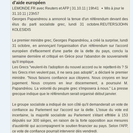
d'aide européen
LEMONDE.FR avec Reuters et AFP | 31.10.11 | 19h41 • Mis à jour le
31.10.11 | 23h57
Georges Papandreou a annoncé la tenue d'un référendum devant des
élus du parti socialiste grec, lundi 31 octobre.REUTERS/JOHN
KOLESIDIS
Le premier ministre grec, Georges Papandréou, a créé la surprise, lundi
31 octobre, en annonçant l'organisation d'un référendum sur l'accord
européen d'effacement d'une partie de la dette du pays, conclu la
semaine dernière et critiqué en Grèce pour l'abandon de souveraineté
qu'il implique.
Les Grecs "veulent-ils l'adoption du nouvel accord ou le rejettent-ils ? Si
les Grecs n'en veulent pas, il ne sera pas adopté", a déclaré le premier
ministre. "Nous faisons confiance aux citoyens. Nous croyons en leur
jugement. Nous croyons en leur discernement, a poursuivi M.
Papandréou. La volonté du peuple grec s'imposera à nous." La presse
grecque indique que le référendum serait organisé début janvier.
Le groupe socialiste a indiqué de son côté qu'il demanderait un vote de
confiance au Parlement sur l'accord sur la dette. L'issue du vote est
incertaine, la majorité socialiste au Parlement s'étant effritée à 153
députés sur 300 sièges, en raison de la forte opposition aux mesures
d'austérité qui accompagnent le soutien financier au pays. Selon l'AFP,
ce vote de confiance pourrait intervenir dès vendredi.