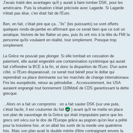
J'avais traité des avantages qu'il y aurait à faire tomber DSK, pour les
américains. Puis la situation s'était précisée avec Lagarde. Si Lagarde
n'était pas élue, c'en était fait de l'Euro.
Ben, en fait, c'était pire que ça..."ils" (les puissants) se sont offerts
quelques ronds-de-jambe en affirmant que ce serait bien que ce soit un
asiatique, histoire de les flatter un peu, puis ils ont mis à la tête du FMI la
personne qu'ils voulaient en réalité, tout simplement. Presque trop
simplement.
La Grèce ne pouvait pas plonger. Si elle tombait en cessation de
paiement, elle aurait engendré une contamination systémique qui aurait
fait s'effondrer la BCE à la fin, et donc la disparition de l'Euro. D'un autre
côté, si l'Euro disparaissait, ce serait tout bénéf pour le dollar qui
reprendrait sa place dominante sur les marchés de change internationaux.
Fini les europétrole, retour au pétrodollar... Accessoirement, les USA
auraient engrangé tout bonnement 110Mds€ de CDS garantissant la dette
grecque.
...Alors on a fait un compromis : on a fait sauter DSK (sur une pute,
c'était facile, il est coutumier du fait
) avant qu'il ne mette en place
son plan de sauvetage de la Grèce qui était impopulaire parce que les
grecs ont vécu sur le dos de l'Europe grâce au pognon qu'on leur a prêté
pour la troisième fois..et on allait les sortir de la merde une quatrième
fois. Mais son plan avait le double mérite d'être contraignant envers la