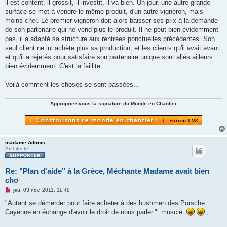
il est content, il grossit, il investit, il va bien. Un jour, une autre grande
surface se met à vendre le même produit, d'un autre vigneron, mais
moins cher. Le premier vigneron doit alors baisser ses prix à la demande
de son partenaire qui ne vend plus le produit. Il ne peut bien évidemment
pas, il a adapté sa structure aux rentrées ponctuelles précédentes. Son
seul client ne lui achète plus sa production, et les clients qu'il avait avant
et qu'il a rejetés pour satisfaire son partenaire unique sont allés ailleurs
bien évidemment. C'est la faillite.
Voilà comment les choses se sont passées...
Appropriez-vous la signature du Monde en Chantier
madame Adonis
Architecte
Re: "Plan d'aide" à la Grèce, Méchante Madame avait bien
cho
M
jeu. 03 nov. 2011, 11:48
e
s
"Autant se démerder pour faire acheter à des bushmen des Porsche
s
Cayenne en échange d'avoir le droit de nous parler." :muscle:
,
a
g
e