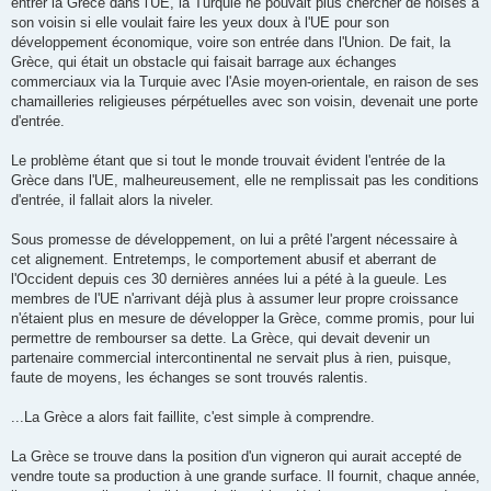
entrer la Grèce dans l'UE, la Turquie ne pouvait plus chercher de noises à
son voisin si elle voulait faire les yeux doux à l'UE pour son
développement économique, voire son entrée dans l'Union. De fait, la
Grèce, qui était un obstacle qui faisait barrage aux échanges
commerciaux via la Turquie avec l'Asie moyen-orientale, en raison de ses
chamailleries religieuses pérpétuelles avec son voisin, devenait une porte
d'entrée.
Le problème étant que si tout le monde trouvait évident l'entrée de la
Grèce dans l'UE, malheureusement, elle ne remplissait pas les conditions
d'entrée, il fallait alors la niveler.
Sous promesse de développement, on lui a prêté l'argent nécessaire à
cet alignement. Entretemps, le comportement abusif et aberrant de
l'Occident depuis ces 30 dernières années lui a pété à la gueule. Les
membres de l'UE n'arrivant déjà plus à assumer leur propre croissance
n'étaient plus en mesure de développer la Grèce, comme promis, pour lui
permettre de rembourser sa dette. La Grèce, qui devait devenir un
partenaire commercial intercontinental ne servait plus à rien, puisque,
faute de moyens, les échanges se sont trouvés ralentis.
...La Grèce a alors fait faillite, c'est simple à comprendre.
La Grèce se trouve dans la position d'un vigneron qui aurait accepté de
vendre toute sa production à une grande surface. Il fournit, chaque année,