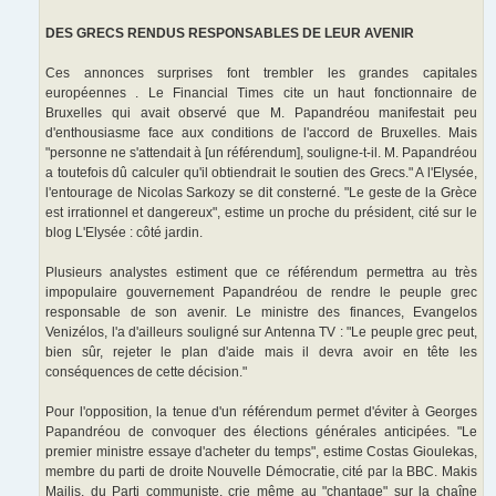
DES GRECS RENDUS RESPONSABLES DE LEUR AVENIR
Ces annonces surprises font trembler les grandes capitales
européennes . Le Financial Times cite un haut fonctionnaire de
Bruxelles qui avait observé que M. Papandréou manifestait peu
d'enthousiasme face aux conditions de l'accord de Bruxelles. Mais
"personne ne s'attendait à [un référendum], souligne-t-il. M. Papandréou
a toutefois dû calculer qu'il obtiendrait le soutien des Grecs." A l'Elysée,
l'entourage de Nicolas Sarkozy se dit consterné. "Le geste de la Grèce
est irrationnel et dangereux", estime un proche du président, cité sur le
blog L'Elysée : côté jardin.
Plusieurs analystes estiment que ce référendum permettra au très
impopulaire gouvernement Papandréou de rendre le peuple grec
responsable de son avenir. Le ministre des finances, Evangelos
Venizélos, l'a d'ailleurs souligné sur Antenna TV : "Le peuple grec peut,
bien sûr, rejeter le plan d'aide mais il devra avoir en tête les
conséquences de cette décision."
Pour l'opposition, la tenue d'un référendum permet d'éviter à Georges
Papandréou de convoquer des élections générales anticipées. "Le
premier ministre essaye d'acheter du temps", estime Costas Gioulekas,
membre du parti de droite Nouvelle Démocratie, cité par la BBC. Makis
Mailis, du Parti communiste, crie même au "chantage" sur la chaîne