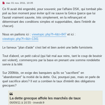
M
mar. 01 nov. 2011, 10:35
e
s
Ce fil avait été engendré, pour souvenir, par l'affaire DSK, qui tombait pile-
s
poil au bon moment pour éviter qu'il ne sauve la Grèce (parce que lui
a
g
l'aurait vraiment sauvée, très simplement, en la refinançant et
e
déterminant des conditions simples et supportables, dans l'intérêt de
n
o
chacun).
n
l
u
Nous en parlions ici :
viewtopic.php?f=4&t=847
et ici :
viewtopic.php?f=4&t=1341
Le fameux "plan d'aide" s'est bel et bien avéré une belle fumisterie.
Tout d'abord, un petit calcul (qui fait mal aux reins, tant le coup de boutoir
est violent), commençons par la base en prenant une somme rondelette
servie à la télé:
Sur 200Mds, on exige des banquiers qu'ils se "sacrifient" en
"abandonnant" la moitié de la dette. Oui, pourquoi pas, mais on parle de
quel sacrifice alors? Il est a combien le taux d'intérêt des obligations
grecques?
La dette grecque affole les marchés de taux
06/09/11 à 16:55 - investir.fr