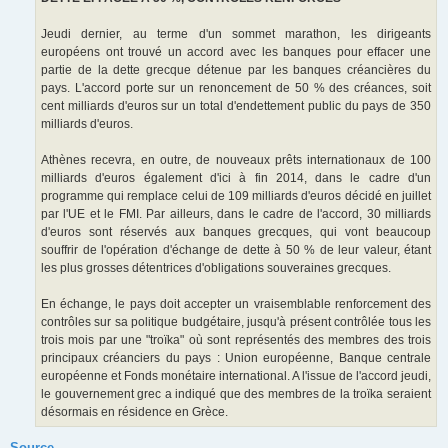
Jeudi dernier, au terme d'un sommet marathon, les dirigeants
européens ont trouvé un accord avec les banques pour effacer une
partie de la dette grecque détenue par les banques créancières du
pays. L'accord porte sur un renoncement de 50 % des créances, soit
cent milliards d'euros sur un total d'endettement public du pays de 350
milliards d'euros.
Athènes recevra, en outre, de nouveaux prêts internationaux de 100
milliards d'euros également d'ici à fin 2014, dans le cadre d'un
programme qui remplace celui de 109 milliards d'euros décidé en juillet
par l'UE et le FMI. Par ailleurs, dans le cadre de l'accord, 30 milliards
d'euros sont réservés aux banques grecques, qui vont beaucoup
souffrir de l'opération d'échange de dette à 50 % de leur valeur, étant
les plus grosses détentrices d'obligations souveraines grecques.
En échange, le pays doit accepter un vraisemblable renforcement des
contrôles sur sa politique budgétaire, jusqu'à présent contrôlée tous les
trois mois par une "troïka" où sont représentés des membres des trois
principaux créanciers du pays : Union européenne, Banque centrale
européenne et Fonds monétaire international. A l'issue de l'accord jeudi,
le gouvernement grec a indiqué que des membres de la troïka seraient
désormais en résidence en Grèce.
Source