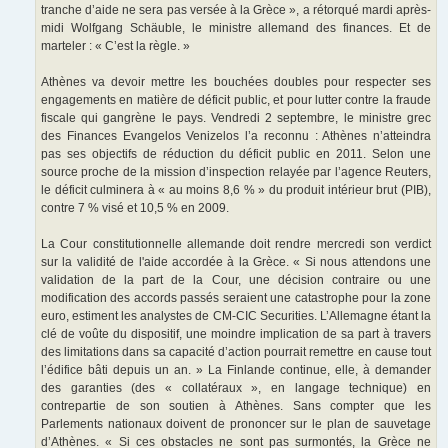
tranche d’aide ne sera pas versée à la Grèce », a rétorqué mardi après-
midi Wolfgang Schäuble, le ministre allemand des finances. Et de
marteler : « C’est la règle. »
Athènes va devoir mettre les bouchées doubles pour respecter ses
engagements en matière de déficit public, et pour lutter contre la fraude
fiscale qui gangrène le pays. Vendredi 2 septembre, le ministre grec
des Finances Evangelos Venizelos l’a reconnu : Athènes n’atteindra
pas ses objectifs de réduction du déficit public en 2011. Selon une
source proche de la mission d’inspection relayée par l’agence Reuters,
le déficit culminera à « au moins 8,6 % » du produit intérieur brut (PIB),
contre 7 % visé et 10,5 % en 2009.
La Cour constitutionnelle allemande doit rendre mercredi son verdict
sur la validité de l'aide accordée à la Grèce. « Si nous attendons une
validation de la part de la Cour, une décision contraire ou une
modification des accords passés seraient une catastrophe pour la zone
euro, estiment les analystes de CM-CIC Securities. L’Allemagne étant la
clé de voûte du dispositif, une moindre implication de sa part à travers
des limitations dans sa capacité d’action pourrait remettre en cause tout
l’édifice bâti depuis un an. » La Finlande continue, elle, à demander
des garanties (des « collatéraux », en langage technique) en
contrepartie de son soutien à Athènes. Sans compter que les
Parlements nationaux doivent de prononcer sur le plan de sauvetage
d’Athènes. « Si ces obstacles ne sont pas surmontés, la Grèce ne