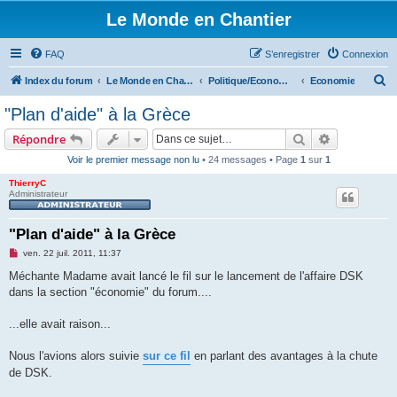
Le Monde en Chantier
FAQ
S’enregistrer
Connexion
R
Index du forum
Le Monde en Chantier
Politique/Economie/Societé/Droits de l'homme
Economie
e
"Plan d'aide" à la Grèce
c
Rechercher
Recherche 
Répondre
h
Voir le premier message non lu
• 24 messages • Page
1
sur
1
e
ThierryC
r
Administrateur
c
h
"Plan d'aide" à la Grèce
e
M
ven. 22 juil. 2011, 11:37
e
r
s
Méchante Madame avait lancé le fil sur le lancement de l'affaire DSK
s
dans la section "économie" du forum....
a
g
e
...elle avait raison...
n
o
n
Nous l'avions alors suivie
sur ce fil
en parlant des avantages à la chute
l
u
de DSK.