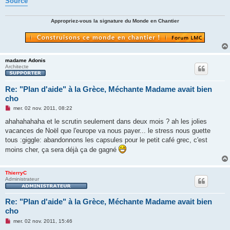
Source
Appropriez-vous la signature du Monde en Chantier
madame Adonis
Architecte
Re: "Plan d'aide" à la Grèce, Méchante Madame avait bien
cho
M
mer. 02 nov. 2011, 08:22
e
s
ahahahahaha et le scrutin seulement dans deux mois ? ah les jolies
s
vacances de Noël que l'europe va nous payer... le stress nous guette
a
g
tous :giggle: abandonnons les capsules pour le petit café grec, c'est
e
moins cher, ça sera déjà ça de gagné
n
o
n
l
ThierryC
u
Administrateur
Re: "Plan d'aide" à la Grèce, Méchante Madame avait bien
cho
M
mer. 02 nov. 2011, 15:46
e