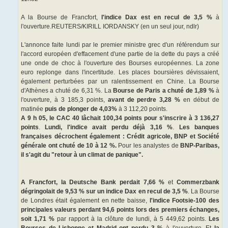
A la Bourse de Francfort,
l'indice Dax est en recul de 3,5 %
à
l'ouverture.REUTERS/KIRILL IORDANSKY (en un seul jour, ndlr)
L'annonce faite lundi par le premier ministre grec d'un référendum sur
l'accord européen d'effacement d'une partie de la dette du pays a créé
une onde de choc à l'ouverture des Bourses européennes. La zone
euro replonge dans l'incertitude. Les places boursières dévissaient,
également perturbées par un ralentissement en Chine. La Bourse
d'Athènes a chuté de 6,31 %. La
Bourse de Paris a chuté de 1,89 %
à
l'ouverture, à 3 185,3 points,
avant de perdre 3,28 %
en début de
matinée
puis de plonger de 4,03%
à 3 112,20 points.
A 9 h 05, le CAC 40 lâchait 100,34 points pour s'inscrire à 3 136,27
points
.
Lundi, l'indice avait perdu déjà 3,16 %
.
Les banques
françaises décrochent également : Crédit agricole, BNP et Société
générale ont chuté de 10 à 12 %.
Pour les analystes de
BNP-Paribas,
il s'agit du "retour à un climat de panique".
A Francfort, la Deutsche Bank perdait 7,66 %
et
Commerzbank
dégringolait de 9,53 % sur un indice Dax en recul de 3,5 %
. La Bourse
de Londres était également en nette baisse,
l'indice Footsie-100 des
principales valeurs perdant 94,6 points lors des premiers échanges,
soit 1,71 %
par rapport à la clôture de lundi, à 5 449,62 points.
Les
Bourses de Lisbonne et Madrid ont perdu 3 %
à l'ouverture. Et
la