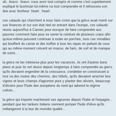
ah, :bravo: :bravo: vous avez tout compris et comme c'est superbement
n
o
expliqué le bushman lui-même va tout comprendre et il retrouvera son
n
âne avec bonheur :heart: :heart:
l
u
ces salauds qui cherchent à nous faire croire que la grèce avait menti sur
ses finances et sur son état réel en entrant dans l'europe, ces salauds
réunis aujourd'hui à Cannes pour essayer de faire comprendre aux
pauvres comment faire pour se serrer la ceinture de plusieurs crans afin
qu'eux-même puissent continuer à rouler en porches, tous ces minables
qui bouffent du caviar et des truffes à tous les repas en parlant de ceux
qui au même moment crèvent en masse, de faim, de soif et de manque
de soins...
la grèce ne les intéresse plus pour les vacances, ils ont d'autres bons
plans et puis ils ont réussi depuis longtemps à faire comprendre au grecs
qu'ils devaient engendrer de la croissance, s'endetter en construisant à
tout va des routes des chemins, des hôtels, qu'ils devaient arracher leur
vignes et leurs champs d'agrumes pour y planter des oliviers, beaucoup
d'oliviers pour l'huile des européens du nord qui adorent le régime
crétois...
la grèce qui importe maintenant ses agrumes depuis l'Italie et l'espagne...
pendant que les tankers italiens viennent pomper l'huile d'olive qu'ils
mélangeront à la leur de moindre qualité...