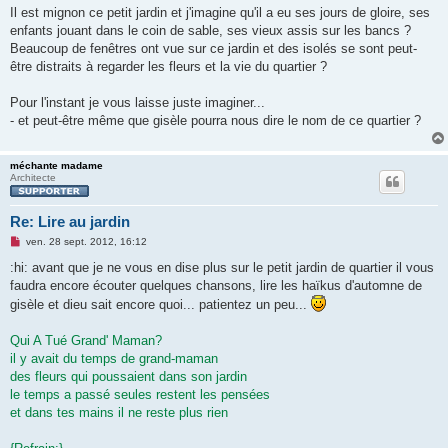
Il est mignon ce petit jardin et j'imagine qu'il a eu ses jours de gloire, ses
enfants jouant dans le coin de sable, ses vieux assis sur les bancs ?
Beaucoup de fenêtres ont vue sur ce jardin et des isolés se sont peut-
être distraits à regarder les fleurs et la vie du quartier ?
Pour l'instant je vous laisse juste imaginer...
- et peut-être même que gisèle pourra nous dire le nom de ce quartier ?
méchante madame
Architecte
Re: Lire au jardin
M
ven. 28 sept. 2012, 16:12
e
s
:hi: avant que je ne vous en dise plus sur le petit jardin de quartier il vous
s
faudra encore écouter quelques chansons, lire les haïkus d'automne de
a
g
gisèle et dieu sait encore quoi... patientez un peu...
e
n
o
Qui A Tué Grand' Maman?
n
il y avait du temps de grand-maman
l
u
des fleurs qui poussaient dans son jardin
le temps a passé seules restent les pensées
et dans tes mains il ne reste plus rien