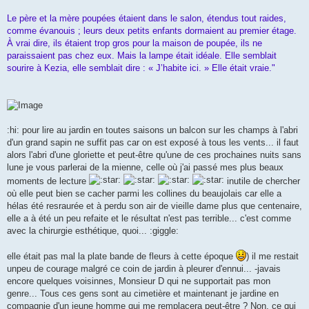
Le père et la mère poupées étaient dans le salon, étendus tout raides,
comme évanouis ; leurs deux petits enfants dormaient au premier étage.
À vrai dire, ils étaient trop gros pour la maison de poupée, ils ne
paraissaient pas chez eux. Mais la lampe était idéale. Elle semblait
sourire à Kezia, elle semblait dire : « J’habite ici. » Elle était vraie."
:hi: pour lire au jardin en toutes saisons un balcon sur les champs à l'abri
d'un grand sapin ne suffit pas car on est exposé à tous les vents... il faut
alors l'abri d'une gloriette et peut-être qu'une de ces prochaines nuits sans
lune je vous parlerai de la mienne, celle où j'ai passé mes plus beaux
moments de lecture
inutile de chercher
où elle peut bien se cacher parmi les collines du beaujolais car elle a
hélas été resraurée et à perdu son air de vieille dame plus que centenaire,
elle a à été un peu refaite et le résultat n'est pas terrible... c'est comme
avec la chirurgie esthétique, quoi... :giggle:
elle était pas mal la plate bande de fleurs à cette époque
) il me restait
unpeu de courage malgré ce coin de jardin à pleurer d'ennui... -javais
encore quelques voisinnes, Monsieur D qui ne supportait pas mon
genre... Tous ces gens sont au cimetière et maintenant je jardine en
compagnie d'un jeune homme qui me remplacera peut-être ? Non, ce qui