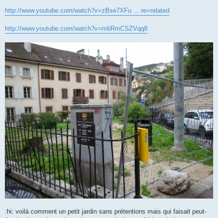
http://www.youtube.com/watch?v=zBse7XFu ... re=related
http://www.youtube.com/watch?v=mbRmCSZVqq8
:hi: voilà comment un petit jardin sans prétentions mais qui faisait peut-