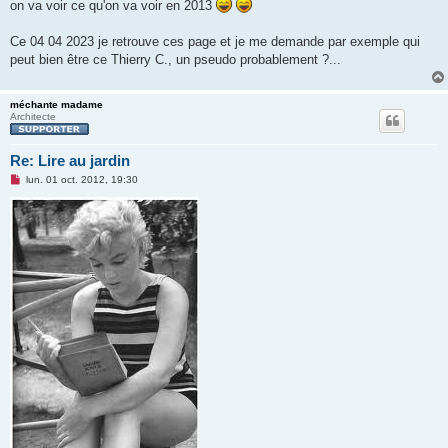
on va voir ce qu'on va voir en 2013
l
u
Ce 04 04 2023 je retrouve ces page et je me demande par exemple qui
peut bien être ce Thierry C., un pseudo probablement ?...
méchante madame
Architecte
Re: Lire au jardin
M
lun. 01 oct. 2012, 19:30
e
s
s
a
g
e
n
o
n
l
u