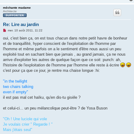
méchante madame
Architecte
Re: Lire au jardin
M
mer. 10 août 2011, 11:22
e
s
oui, c'est bien ça, on est tous chacun dans notre petit havre de bonheur
s
et de tranquillité, hyper conscient de l'exploitation de l'homme par
a
g
l'homme et même parfois on a le sentiment d'être nous aussi un peu
e
exploité tout en sachant bien que jamais , au grand jamais, ça ne nous
n
o
arrive d'exploiter les autres de quelque façon que ce soit :punch: ah,
n
l'histoire de l'exploitation de l'homme par l'homme elle reste à écrire
l
u
c'est pour ça que ce jour, je rentre ma chaise longue :hi:
"in the twilight
two chairs talking
even if empty"
il est pas mal cet haïku, qu'en dis-tu gisèle ?
et celui-ci... un peu mélancolique peut-être ? de Yosa Buson
"Oh ! Une luciole qui vole
Je voulais crier " Regarde ! "
Mais j'étais seul"