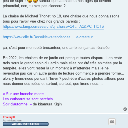
peu ce sujet ?
surtout que la chaise à nos âges ça devient
primordial, non, tu n'es pas d'accord ?
La chaise de Michael Thonet no 18, une chaise que nous connaissons
tous pour l'avoir vue chez nos grands parents :
https://www.bing.com/search?q=chaise+14 ... A1&PC=HCTS
https://www.elle.fr/Deco/News-tendances ... e-createur
....
ça, c'est pour mon coté brocanteur, une ambition jamais réalisée
En 2022, les chaises de ce jardin ont presque toutes disparu. Il en reste
trois sous le grand sapin du jardin mais elles ont été très abimées par la
tempête, elles vont rester là un moment à m'attendre mais je ne
reviendrai pas car un autre jardin de lecture commence à prendre forme...
alors y lirons-nous pendant l'hiver ? peut-être d'autres photos ailleurs pour
nous donner des idées et surtout, surtout, que lirons-nous....
« Sur une branche morte
Les corbeaux se sont perchés
Soir d'automne. »
de kitamura Kigin
ThierryC
Administrateur