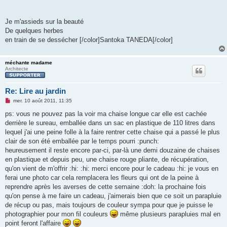
Je m'assieds sur la beauté
De quelques herbes
en train de se dessécher [/color]Santoka TANEDA[/color]
méchante madame
Architecte
Re: Lire au jardin
M
mer. 10 août 2011, 11:35
e
s
ps: vous ne pouvez pas la voir ma chaise longue car elle est cachée
s
derrière le sureau, emballée dans un sac en plastique de 110 litres dans
a
g
lequel j'ai une peine folle à la faire rentrer cette chaise qui a passé le plus
e
clair de son été emballée par le temps pourri :punch:
n
o
heureusement il reste encore par-ci, par-là une demi douzaine de chaises
n
en plastique et depuis peu, une chaise rouge pliante, de récupération,
l
u
qu'on vient de m'offrir :hi: :hi: merci encore pour le cadeau :hi: je vous en
ferai une photo car cela remplacera les fleurs qui ont de la peine à
reprendre après les averses de cette semaine :doh: la prochaine fois
qu'on pense à me faire un cadeau, j'aimerais bien que ce soit un parapluie
de récup ou pas, mais toujours de couleur sympa pour que je puisse le
photographier pour mon fil couleurs
même plusieurs parapluies mal en
point feront l'affaire