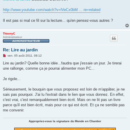
http://www.youtube.com/watch?v=lVeCx0bM ... re=related
Il est pas si mal ce fil sur la lecture... qu'en pensez-vous autres ?
ThierryC
Administrateur
Re: Lire au jardin
M
ven. 05 août 2011, 08:12
e
s
Lire au jardin? Quelle bonne idée...faudra que j'essaie un jour. Je tirerai
s
une rallonge, comme ça je pourrai alimenter mon PC...
a
g
e
Je rigole...
n
o
n
Sérieusement, le bouquin que vous proposez est loin de m'appâter, je ne
l
u
sais pas pourquoi. J'ai lu l'extrait dans le lien que vous donnez. En effet,
c'est vrai, c'est remarquablement bien écrit. Mais on ne lit pas un livre
parce qu'il est bien écrit, mais pour ce qui est écrit. Et ça ne semble pas
me convenir.
Appropriez-vous la signature du Monde en Chantier