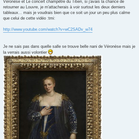
o
Véronèse et Le concert champêtre du Titien, si j'avais la chance de
n
retourner au Louvre, je m'attacherais à voir surtout les deux derniers
l
u
tableaux... mais je voudrais bien que ce soit un jour un peu plus calme
que celui de cette vidéo :tmi:
http://www.youtube.com/watch?v=wC2SADv_w74
Je ne sais pas dans quelle salle se trouve belle nani de Véronèse mais je
la verrais aussi volontier