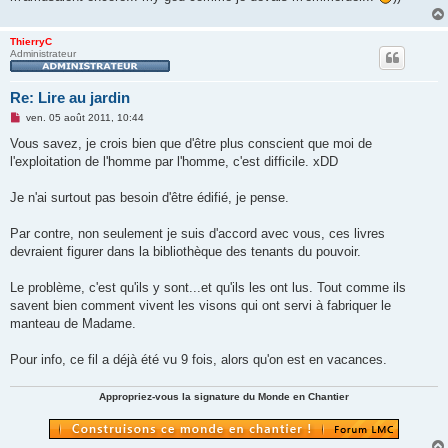
ThierryC
Administrateur
Re: Lire au jardin
M
ven. 05 août 2011, 10:44
e
s
Vous savez, je crois bien que d'être plus conscient que moi de
s
l'exploitation de l'homme par l'homme, c'est difficile. xDD
a
g
e
Je n'ai surtout pas besoin d'être édifié, je pense.
n
o
n
Par contre, non seulement je suis d'accord avec vous, ces livres
l
u
devraient figurer dans la bibliothèque des tenants du pouvoir.
Le problème, c'est qu'ils y sont...et qu'ils les ont lus. Tout comme ils
savent bien comment vivent les visons qui ont servi à fabriquer le
manteau de Madame.
Pour info, ce fil a déjà été vu 9 fois, alors qu'on est en vacances.
Appropriez-vous la signature du Monde en Chantier