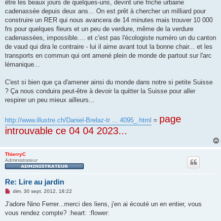
être les beaux jours de quelques-uns, devint une friche urbaine
cadenassée depuis deux ans... On est prêt à chercher un milliard pour
construire un RER qui nous avancera de 14 minutes mais trouver 10 000
frs pour quelques fleurs et un peu de verdure, même de la verdure
cadenassées, impossible.... et c'est pas l'écologiste numéro un du canton
de vaud qui dira le contraire - lui il aime avant tout la bonne chair... et les
transports en commun qui ont amené plein de monde de partout sur l'arc
lémanique...
C'est si bien que ça d'amener ainsi du monde dans notre si petite Suisse
? Ça nous conduira peut-être à devoir la quitter la Suisse pour aller
respirer un peu mieux ailleurs...
page
http://www.illustre.ch/Daniel-Brelaz-tr ... 4095_.html
=
introuvable ce 04 04 2023...
ThierryC
Administrateur
Re: Lire au jardin
M
dim. 30 sept. 2012, 18:22
e
s
J'adore Nino Ferrer...merci des liens, j'en ai écouté un en entier, vous
s
vous rendez compte? :heart: :flower:
a
g