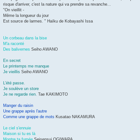
risque d'arriver, c'est la nature qui va prendre sa revanche...
"On vieillit -
Même la longueur du jour
Est source de larmes. " Haïku de Kobayashi Issa
Un corbeau dans la bise
M'a raconté
Des balivernes
Seiho AWANO
En secret
Le printemps me manque
Je vieillis
Seiho AWANO
L'été passe.
Je soulève un store
Je ne regarde rien.
Tae KAKIMOTO
Manger du raisin
Une grappe après l'autre
Comme une grappe de mots
Kusatao NAKAMURA
Le ciel s'ennuie
Maison si tu es là
Montre ta fumée
Seisensui OGIWARA