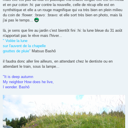
s
et en pur coton :hi: par contre la nouvelle, celle de récup elle est en
a
g
synthétique et elle a un rouge magnifique qui va très bien en plein milieu
e
du coin de :flower: :bravo: :bravo: et elle sort très bien en photo, mais là
n
o
j'ai pas le temps...
n
l
u
là, je sens que lire au jardin c'est bientôt fini :hi: la lune bleue du 31 août
n'apportait pas le rêve mais l'hiver...
" Voilée la lune
sur l'auvent de la chapelle
gouttes de pluie"
Matsuo Bashô
il faudra donc aller lire ailleurs, en attendant chez le dentiste ou en
attendant le train, sous la lampe...
"It is deep autumn
My neighbor How does he live,
I wonder. Bashô