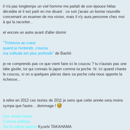
il n'a pas longtemps un viel homme me parlait de son épouse hélas
décédée et il est parti en me disant : ce soir j'avais un bonne nouvelle
concernant un examen de ma vision, mais il n'y aura personne chez moi
à qui la raconter...
et encore un autre avant d'aller dormir
"Tristesse au coeur
quand je t'entends ,coucou
ma solitude est plus profonde"
de Bashô
je ne comprends pas ce que vient faire ici le coucou ? tu n'aurais pas une
idée gisèle, toi qui connais le japon comme ta poche :hi: ici quand chante
le coucou, si on a quelques pièces dans sa poche cela nous apporte la
richesse...
à relire en 2012 ces textes de 2011 je sens que cette année sera moins
sympa que l'autre... dommage !
Une année l'autre
Comme enfilées
Sur la même perche
Kyoshi TAKAHAMA