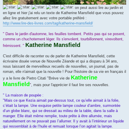
on peut aussi lire au jardin et
en ligne et hier j'ai relu un texte de Katherine Mansfield que vous pouvez
allez lire gratuitement avec votre portable préféré :
http://www.lire-des-livres.com/tag/katherine-mansfield/
" Dans le jardin d'automne, les feuilles tombent. Petits pas qui se posent,
comme un chuchotement léger. Ils s'envolent, tourbillonnent, virevoltent,
Katherine Mansfield
frémissent. "
C'est difficile de raconter ou de parler de Katherine Mansfield, cette
écrivaine douée venue de Nouvelle Zéande et qui a disparu à 34 ans,
nous laissant de merveilleux recueils de nouvelles, un journal, pas de
roman, elle n'aimait que la nouvelle ! Pour l'histoire de sa vie en français il
Katherine
y a le livre de Pietro Citati "Brève vie de
Mansfield
", mais pour l'apprécier il faut lire ses nouvelles.
" La maison de poupée :
"Mais ce que Kezia aimait par-dessus tout, ce qu’elle aimait à la folie,
c’était la lampe. Une exquise petite lampe couleur d’ambre, surmontée
d’un globe blanc, qui se dressait au milieu de la table, dans la salle à
manger. Elle était même remplie, toute prête à être allumée, mais
naturellement on ne pouvait pas l’allumer. Il y avait à l’intérieur un liquide
qui ressemblait à de l’huile et remuait lorsque l’on agitait la lampe.