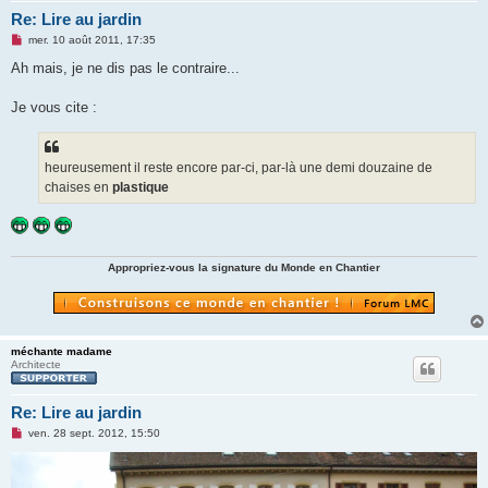
Re: Lire au jardin
M
mer. 10 août 2011, 17:35
e
s
Ah mais, je ne dis pas le contraire...
s
a
g
Je vous cite :
e
n
o
n
heureusement il reste encore par-ci, par-là une demi douzaine de
l
u
chaises en
plastique
Appropriez-vous la signature du Monde en Chantier
méchante madame
Architecte
Re: Lire au jardin
M
ven. 28 sept. 2012, 15:50
e
s
s
a