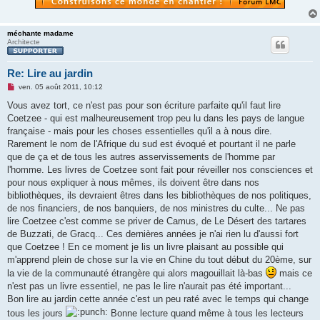
méchante madame
Architecte
Re: Lire au jardin
M
ven. 05 août 2011, 10:12
e
s
Vous avez tort, ce n'est pas pour son écriture parfaite qu'il faut lire
s
Coetzee - qui est malheureusement trop peu lu dans les pays de langue
a
g
française - mais pour les choses essentielles qu'il a à nous dire.
e
Rarement le nom de l'Afrique du sud est évoqué et pourtant il ne parle
n
o
que de ça et de tous les autres asservissements de l'homme par
n
l'homme. Les livres de Coetzee sont fait pour réveiller nos consciences et
l
u
pour nous expliquer à nous mêmes, ils doivent être dans nos
bibliothèques, ils devraient êtres dans les bibliothèques de nos politiques,
de nos financiers, de nos banquiers, de nos ministres du culte... Ne pas
lire Coetzee c'est comme se priver de Camus, de Le Désert des tartares
de Buzzati, de Gracq... Ces dernières années je n'ai rien lu d'aussi fort
que Coetzee ! En ce moment je lis un livre plaisant au possible qui
m'apprend plein de chose sur la vie en Chine du tout début du 20ème, sur
la vie de la communauté étrangère qui alors magouillait là-bas
mais ce
n'est pas un livre essentiel, ne pas le lire n'aurait pas été important...
Bon lire au jardin cette année c'est un peu raté avec le temps qui change
tous les jours
Bonne lecture quand même à tous les lecteurs