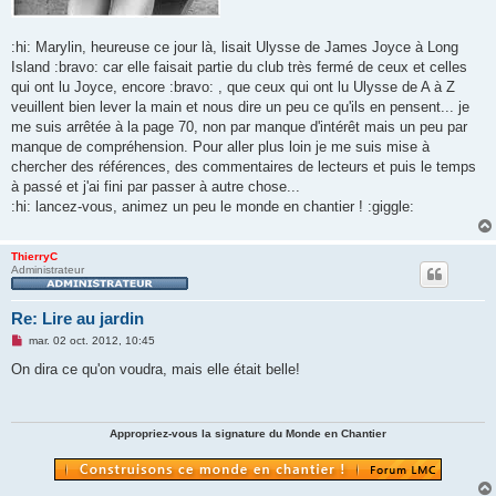
:hi: Marylin, heureuse ce jour là, lisait Ulysse de James Joyce à Long
Island :bravo: car elle faisait partie du club très fermé de ceux et celles
qui ont lu Joyce, encore :bravo: , que ceux qui ont lu Ulysse de A à Z
veuillent bien lever la main et nous dire un peu ce qu'ils en pensent... je
me suis arrêtée à la page 70, non par manque d'intérêt mais un peu par
manque de compréhension. Pour aller plus loin je me suis mise à
chercher des références, des commentaires de lecteurs et puis le temps
à passé et j'ai fini par passer à autre chose...
:hi: lancez-vous, animez un peu le monde en chantier ! :giggle:
ThierryC
Administrateur
Re: Lire au jardin
M
mar. 02 oct. 2012, 10:45
e
s
On dira ce qu'on voudra, mais elle était belle!
s
a
g
e
n
Appropriez-vous la signature du Monde en Chantier
o
n
l
u