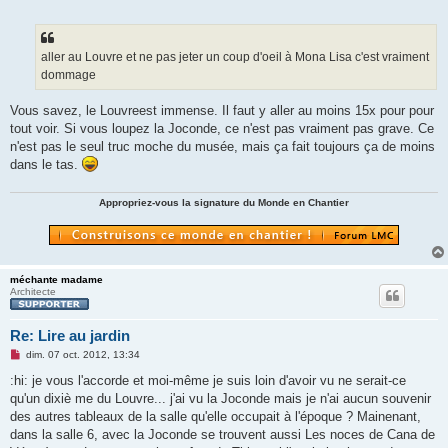
e
s
s
a
g
aller au Louvre et ne pas jeter un coup d'oeil à Mona Lisa c'est vraiment
e
dommage
n
o
n
Vous savez, le Louvreest immense. Il faut y aller au moins 15x pour pour
l
u
tout voir. Si vous loupez la Joconde, ce n'est pas vraiment pas grave. Ce
n'est pas le seul truc moche du musée, mais ça fait toujours ça de moins
dans le tas.
Appropriez-vous la signature du Monde en Chantier
méchante madame
Architecte
Re: Lire au jardin
M
dim. 07 oct. 2012, 13:34
e
s
:hi: je vous l'accorde et moi-même je suis loin d'avoir vu ne serait-ce
s
qu'un dixiè me du Louvre... j'ai vu la Joconde mais je n'ai aucun souvenir
a
g
des autres tableaux de la salle qu'elle occupait à l'époque ? Mainenant,
e
dans la salle 6, avec la Joconde se trouvent aussi Les noces de Cana de
n