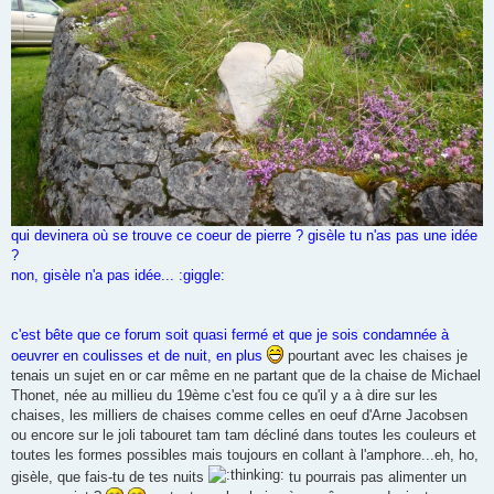
qui devinera où se trouve ce coeur de pierre ? gisèle tu n'as pas une idée
?
non, gisèle n'a pas idée... :giggle:
c'est bête que ce forum soit quasi fermé et que je sois condamnée à
oeuvrer en coulisses et de nuit, en plus
pourtant avec les chaises je
tenais un sujet en or car même en ne partant que de la chaise de Michael
Thonet, née au millieu du 19ème c'est fou ce qu'il y a à dire sur les
chaises, les milliers de chaises comme celles en oeuf d'Arne Jacobsen
ou encore sur le joli tabouret tam tam décliné dans toutes les couleurs et
toutes les formes possibles mais toujours en collant à l'amphore...eh, ho,
gisèle, que fais-tu de tes nuits
tu pourrais pas alimenter un