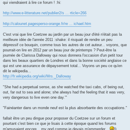
qui viendraient à lire ce forum ! :hi:
http://www.e-litterature.net/publier2/s ... rticle=266
http://calounet.pagesperso-orange.fr/re ... ichael.htm
C'est vrai que lire Coetzee au jardin par un beau jour d'été n'était pas la
meilleure idée de l'année 2011 :shake: il risquait de rendre un peu
dépressif ce bouquin, comme tous les autres de cet auteur... voyons, que
pourrait-on lire en 2012 par un beau jour de printemps ? Peut-être la
journée de Clarissa Dalloway qui nous donnera l'occasion d'un petit tour
dans les beaux quartiers de Londres et dans la bonne société anglaise ce
qui est une assurance de dépaysement total... Voyons un peu ce qu'en
dit le wikipedia...
http://fr.wikipedia.org/wiki/Mrs._Dalloway
"She had a perpetual sense, as she watched the taxi cabs, of being out,
out, far out to sea and alone; she always had the feeling that it was very,
very dangerous to live even one day.’"
"Fainéanter dans un monde neuf est la plus absorbante des occupations."
fallait être un peu dingue pour proposer du Coetzee sur un forum et
pourtant c'est bien ce que je lisais à cette époque quand les forums
m'amusaient encore... my god comme je devais m'emmerder...
))