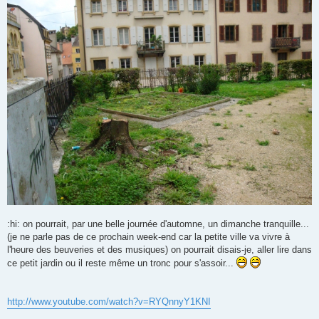
g
e
n
o
n
l
u
:hi: on pourrait, par une belle journée d'automne, un dimanche tranquille...
(je ne parle pas de ce prochain week-end car la petite ville va vivre à
l'heure des beuveries et des musiques) on pourrait disais-je, aller lire dans
ce petit jardin ou il reste même un tronc pour s'assoir...
http://www.youtube.com/watch?v=RYQnnyY1KNI