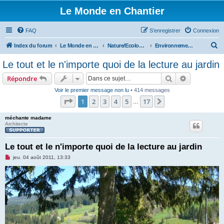
Le Monde en Chantier
FAQ
S’enregistrer
Connexion
R
Index du forum
Le Monde en Chantier
Nature/Ecologie/Ptits oiseaux...
Environnement/écologie
e
Le tout et le n'importe quoi de la lecture au jardin
c
Rechercher
Recherche 
Répondre
h
Voir le premier message non lu
• 414 messages
e
Page
1
sur
17
1
2
3
4
5
17
Suivante
…
r
c
méchante madame
Architecte
h
e
Le tout et le n'importe quoi de la lecture au jardin
r
M
jeu. 04 août 2011, 13:33
e
s
s
a
g
e
n
o
n
l
u