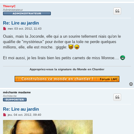
ThierryC
Administrateur
Re: Lire au jardin
M
mer. 03 oct. 2012, 11:43
e
s
Ouais, mais la Joconde, elle qui a un sourire tellement niais qu'on le
s
qualifie de "mystérieux" pour éviter que la toile ne perde quelques
a
g
millions, elle, elle est moche. :giggle:
e
n
o
Et moi aussi, je les lirais bien les petits carnets de miss Monroe....
n
l
u
Appropriez-vous la signature du Monde en Chantier
méchante madame
Architecte
Re: Lire au jardin
M
jeu. 04 oct. 2012, 09:40
e
s
s
a
g