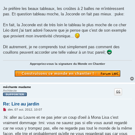
g
e
Je préfère les beaux tableaux, les croûtes à 2 balles ne m'intéressent
n
o
pas. Et question tableau moche, la Joconde on fait pas mieux. :puke:
n
l
u
En fait, la Joconde est de très loin le tableau le plus moche de ce cher
Léo dont j'ai tant adoré l'oeuvre que je pense que c'est de son exemple
que provient mon inventivité chronique...
Dit autrement, je ne comprends tout simplement pas comment des
couillons peuvent accorder une telle valeur à un truc pareil;
Appropriez-vous la signature du Monde en Chantier
méchante madame
Architecte
Re: Lire au jardin
M
dim. 07 oct. 2012, 10:07
e
s
:hi: aller au Louvre et ne pas jeter un coup d'oeil à Mona Lisa c'est
s
vraiment dommage :tmi: vous ne saurez pas si elle vous aurait regardé
a
g
car ne vous y trompez pas, elle ne regarde pas tout le monde de la même
e
façon, elle trie et probablement qu'elle ne vous regarderait pas car vous
n