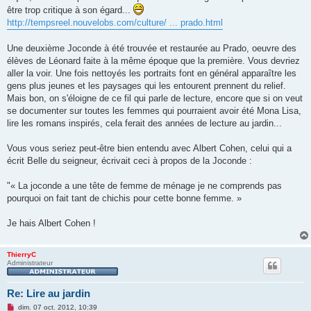
o
être trop critique à son égard...
n
http://tempsreel.nouvelobs.com/culture/ ... prado.html
l
u
Une deuxième Joconde à été trouvée et restaurée au Prado, oeuvre des
élèves de Léonard faite à la même époque que la première. Vous devriez
aller la voir. Une fois nettoyés les portraits font en général apparaître les
gens plus jeunes et les paysages qui les entourent prennent du relief.
Mais bon, on s'éloigne de ce fil qui parle de lecture, encore que si on veut
se documenter sur toutes les femmes qui pourraient avoir été Mona Lisa,
lire les romans inspirés, cela ferait des années de lecture au jardin...
Vous vous seriez peut-être bien entendu avec Albert Cohen, celui qui a
écrit Belle du seigneur, écrivait ceci à propos de la Joconde :
"« La joconde a une tête de femme de ménage je ne comprends pas
pourquoi on fait tant de chichis pour cette bonne femme. »
Je hais Albert Cohen !
ThierryC
Administrateur
Re: Lire au jardin
M
dim. 07 oct. 2012, 10:39