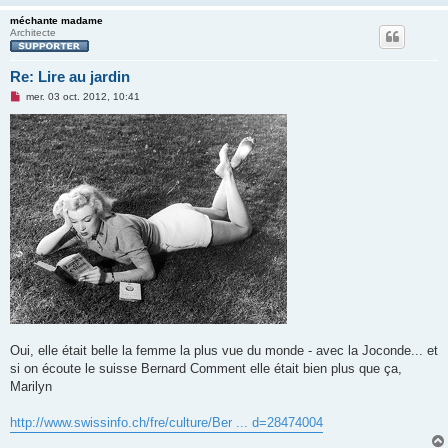
méchante madame
Architecte
Re: Lire au jardin
M
mer. 03 oct. 2012, 10:41
e
s
s
a
g
e
n
o
n
l
u
Oui, elle était belle la femme la plus vue du monde - avec la Joconde... et
si on écoute le suisse Bernard Comment elle était bien plus que ça,
Marilyn
http://www.swissinfo.ch/fre/culture/Ber ... d=28474004