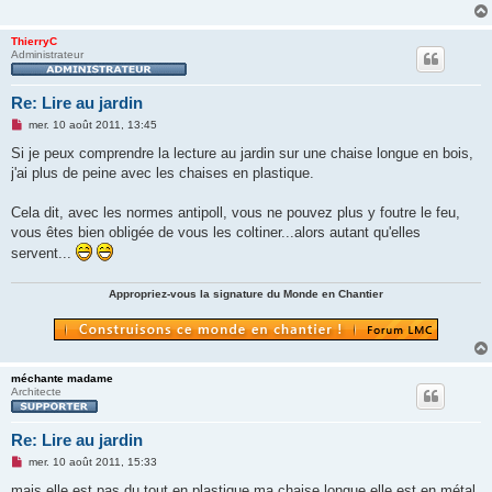
ThierryC
Administrateur
Re: Lire au jardin
M
mer. 10 août 2011, 13:45
e
s
Si je peux comprendre la lecture au jardin sur une chaise longue en bois,
s
j'ai plus de peine avec les chaises en plastique.
a
g
e
Cela dit, avec les normes antipoll, vous ne pouvez plus y foutre le feu,
n
o
vous êtes bien obligée de vous les coltiner...alors autant qu'elles
n
servent...
l
u
Appropriez-vous la signature du Monde en Chantier
méchante madame
Architecte
Re: Lire au jardin
M
mer. 10 août 2011, 15:33
e
s
mais elle est pas du tout en plastique ma chaise longue elle est en métal