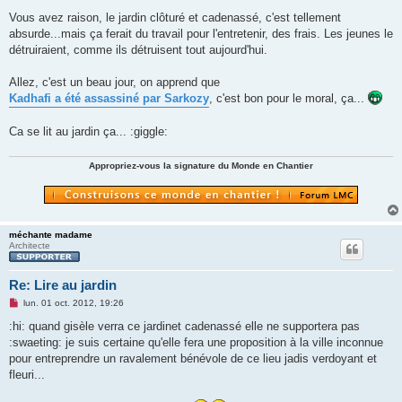
e
Vous avez raison, le jardin clôturé et cadenassé, c'est tellement
n
o
absurde...mais ça ferait du travail pour l'entretenir, des frais. Les jeunes le
n
détruiraient, comme ils détruisent tout aujourd'hui.
l
u
Allez, c'est un beau jour, on apprend que
Kadhafi a été assassiné par Sarkozy
, c'est bon pour le moral, ça...
Ca se lit au jardin ça... :giggle:
Appropriez-vous la signature du Monde en Chantier
méchante madame
Architecte
Re: Lire au jardin
M
lun. 01 oct. 2012, 19:26
e
s
:hi: quand gisèle verra ce jardinet cadenassé elle ne supportera pas
s
:swaeting: je suis certaine qu'elle fera une proposition à la ville inconnue
a
g
pour entreprendre un ravalement bénévole de ce lieu jadis verdoyant et
e
fleuri...
n
o
n