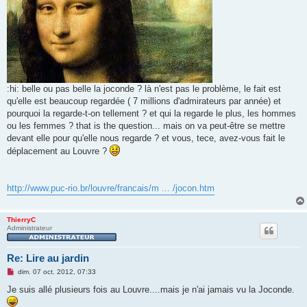
e
n
o
n
l
u
:hi: belle ou pas belle la joconde ? là n'est pas le problème, le fait est
qu'elle est beaucoup regardée ( 7 millions d'admirateurs par année) et
pourquoi la regarde-t-on tellement ? et qui la regarde le plus, les hommes
ou les femmes ? that is the question... mais on va peut-être se mettre
devant elle pour qu'elle nous regarde ? et vous, tece, avez-vous fait le
déplacement au Louvre ?
http://www.puc-rio.br/louvre/francais/m ... /jocon.htm
ThierryC
Administrateur
Re: Lire au jardin
M
dim. 07 oct. 2012, 07:33
e
s
Je suis allé plusieurs fois au Louvre....mais je n'ai jamais vu la Joconde.
s
a