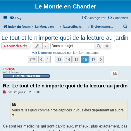
Le Monde en Chantier
FAQ
S’enregistrer
Connexion
R
Index du forum
Le Monde en Chantier
Nature/Ecologie/Ptits oiseaux...
Environnement/écologie
e
Le tout et le n'importe quoi de la lecture au jardin
c
Rechercher
Recherche 
Répondre
h
Voir le premier message non lu
• 414 messages
e
Page
16
sur
17
1
13
14
15
16
17
Précédente
Suivante
…
r
c
ThierryC
Administrateur
h
e
Re: Le tout et le n'importe quoi de la lecture au jardin
r
M
dim. 26 juin 2022, 08:09
e
s
s
a
g
Vous faites quoi comme gros caprices ? vous êtes dépendant au sucre
e
?
n
o
n
Ce sont les médecins qui sont capricieux, mafieux, plus exactement, pas
l
u