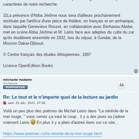
caractères de notre recherche.
11La présence d'Abba Jérôme nous sera d'ailleurs prochainement
restituée par l'artifice d'une pièce de théâtre, en français et en amharique,
dans laquelle Geneviève Rosset, en collaboration avec Berhanou Abebe,
met en scène Abba Jérôme et M. Leiris face aux adeptes du culte du zar
qu'ils étudièrent ensemble en 1932, lors du séjour, à Gondar, de la
Mission Dakar-Djibouti.
© Centre français des études éthiopiennes, 1997
Licence OpenEdition Books
méchante madame
Architecte
Re: Le tout et le n'importe quoi de la lecture au jardin
M
sam. 31 déc. 2022, 07:36
e
s
Voilà un peu plus des poèmes de Michel Leiris dans "La néréïde de la
s
mer rouge, " vous verrez ça vaut le coup , il y a des jours ou j'adore
a
g
vraiment Leiris
En plus il y a plein d'autres liens sur ce site...
e
n
o
https://www.poemes.co/la-nereide-de-la-mer-rouge.html
n