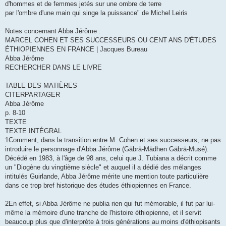
d'hommes et de femmes jetés sur une ombre de terre
par l'ombre d'une main qui singe la puissance" de Michel Leiris
Notes concernant Abba Jérôme :
MARCEL COHEN ET SES SUCCESSEURS OU CENT ANS D'ÉTUDES
ÉTHIOPIENNES EN FRANCE | Jacques Bureau
Abba Jérôme
RECHERCHER DANS LE LIVRE
TABLE DES MATIÈRES
CITERPARTAGER
Abba Jérôme
p. 8-10
TEXTE
TEXTE INTÉGRAL
1Comment, dans la transition entre M. Cohen et ses successeurs, ne pas
introduire le personnage d'Abba Jérôme (Gäbrä-Mädhen Gäbrä-Musé).
Décédé en 1983, à l'âge de 98 ans, celui que J. Tubiana a décrit comme
un "Diogène du vingtième siècle" et auquel il a dédié des mélanges
intitulés Guirlande, Abba Jérôme mérite une mention toute particulière
dans ce trop bref historique des études éthiopiennes en France.
2En effet, si Abba Jérôme ne publia rien qui fut mémorable, il fut par lui-
même la mémoire d'une tranche de l'histoire éthiopienne, et il servit
beaucoup plus que d'interprète à trois générations au moins d'éthiopisants