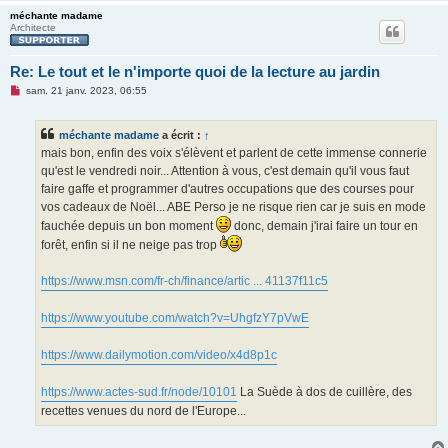
méchante madame
Architecte
Re: Le tout et le n'importe quoi de la lecture au jardin
M
sam. 21 janv. 2023, 06:55
e
s
s
méchante madame
a écrit :
↑
a
g
mais bon, enfin des voix s'élèvent et parlent de cette immense connerie
e
qu'est le vendredi noir... Attention à vous, c'est demain qu'il vous faut
n
o
faire gaffe et programmer d'autres occupations que des courses pour
n
vos cadeaux de Noël... ABE Perso je ne risque rien car je suis en mode
l
u
fauchée depuis un bon moment
donc, demain j'irai faire un tour en
forêt, enfin si il ne neige pas trop
https://www.msn.com/fr-ch/finance/artic ... 41137f11c5
https://www.youtube.com/watch?v=UhgfzY7pVwE
https://www.dailymotion.com/video/x4d8p1c
https://www.actes-sud.fr/node/10101
La Suède à dos de cuillère, des
recettes venues du nord de l'Europe...