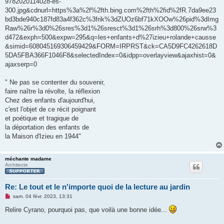
9782020114028-es-
300.jpg&cdnurl=https%3a%2f%2fth.bing.com%2fth%2fid%2fR.7da9ee23
bd3bde940c187fd83a4f362c%3frik%3dZUOz6bf71kXOOw%26pid%3dImg
Raw%26r%3d0%26sres%3d1%26sresct%3d1%26srh%3d800%26srw%3
d472&exph=500&expw=295&q=les+enfants+d%27izieu+rolande+causse
&simid=608045169306459429&FORM=IRPRST&ck=CA5D9FC4262618D
5DA5FBA366F1046F8&selectedIndex=0&idpp=overlayview&ajaxhist=0&
ajaxserp=0
" Ne pas se contenter du souvenir,
faire naître la révolte, la réflexion
Chez des enfants d'aujourd'hui,
c'est l'objet de ce récit poignant
et poétique et tragique de
la déportation des enfants de
la Maison d'Izieu en 1944"
méchante madame
Architecte
Re: Le tout et le n'importe quoi de la lecture au jardin
M
sam. 04 févr. 2023, 13:31
e
s
Relire Cyrano, pourquoi pas, que voilà une bonne idée...
s
a