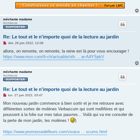
méchante madame
Architecte
Re: Le tout et le n'importe quoi de la lecture au jardin
M
dim. 26 juin 2022, 12:08
e
s
allons, on remonte, on remonte, la reine est là pour vous encourager !
s
https://www.msn.com/fr-ch/actualite/oth ... ar-AAYSpkV
a
g
e
n
méchante madame
o
Architecte
n
l
u
Re: Le tout et le n'importe quoi de la lecture au jardin
M
lun. 27 juin 2022, 03:47
e
s
Mon nouveau jardin commence à bien sortir et je me retrouve avec
s
différentes sortes de molènes Verbascum qui sont mellifères et qui
a
g
poussent à la folie sur mes talus pauvres... Voilà qui va me consoler de
e
la perte de mon jardin, les molènes !
)
n
o
n
https://www.promessedefleurs.com/vivace ... scums.html
l
u