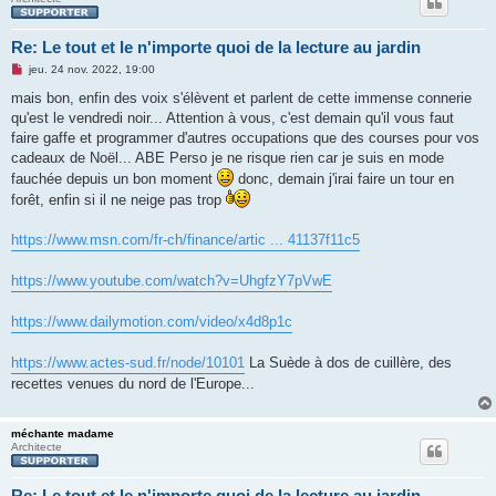
Re: Le tout et le n'importe quoi de la lecture au jardin
M
jeu. 24 nov. 2022, 19:00
e
s
mais bon, enfin des voix s'élèvent et parlent de cette immense connerie
s
qu'est le vendredi noir... Attention à vous, c'est demain qu'il vous faut
a
g
faire gaffe et programmer d'autres occupations que des courses pour vos
e
cadeaux de Noël... ABE Perso je ne risque rien car je suis en mode
n
o
fauchée depuis un bon moment
donc, demain j'irai faire un tour en
n
forêt, enfin si il ne neige pas trop
l
u
https://www.msn.com/fr-ch/finance/artic ... 41137f11c5
https://www.youtube.com/watch?v=UhgfzY7pVwE
https://www.dailymotion.com/video/x4d8p1c
https://www.actes-sud.fr/node/10101
La Suède à dos de cuillère, des
recettes venues du nord de l'Europe...
méchante madame
Architecte
Re: Le tout et le n'importe quoi de la lecture au jardin