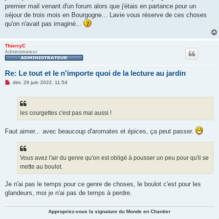
premier mail venant d'un forum alors que j'étais en partance pour un
séjour de trois mois en Bourgogne... Lavie vous réserve de ces choses
qu'on n'avait pas imaginé...
ThierryC
Administrateur
Re: Le tout et le n'importe quoi de la lecture au jardin
M
dim. 26 juin 2022, 11:54
e
s
s
a
g
les courgettes c'est pas mal aussi !
e
n
o
Faut aimer... avec beaucoup d'aromates et épices, ça peut passer.
n
l
u
Vous avez l'air du genre qu'on est obligé à pousser un peu pour qu'il se
mette au boulot.
Je n'ai pas le temps pour ce genre de choses, le boulot c'est pour les
glandeurs, moi je n'ai pas de temps à perdre.
Appropriez-vous la signature du Monde en Chantier