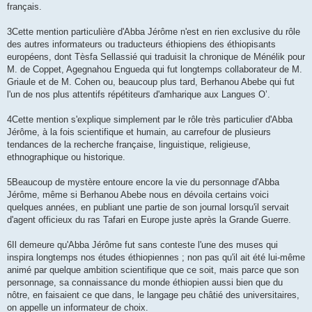
français.
3Cette mention particulière d'Abba Jérôme n'est en rien exclusive du rôle
des autres informateurs ou traducteurs éthiopiens des éthiopisants
européens, dont Tèsfa Sellassié qui traduisit la chronique de Ménélik pour
M. de Coppet, Agegnahou Engueda qui fut longtemps collaborateur de M.
Griaule et de M. Cohen ou, beaucoup plus tard, Berhanou Abebe qui fut
l'un de nos plus attentifs répétiteurs d'amharique aux Langues O’.
4Cette mention s'explique simplement par le rôle très particulier d'Abba
Jérôme, à la fois scientifique et humain, au carrefour de plusieurs
tendances de la recherche française, linguistique, religieuse,
ethnographique ou historique.
5Beaucoup de mystère entoure encore la vie du personnage d'Abba
Jérôme, même si Berhanou Abebe nous en dévoila certains voici
quelques années, en publiant une partie de son journal lorsqu'il servait
d'agent officieux du ras Tafari en Europe juste après la Grande Guerre.
6Il demeure qu'Abba Jérôme fut sans conteste l'une des muses qui
inspira longtemps nos études éthiopiennes ; non pas qu'il ait été lui-même
animé par quelque ambition scientifique que ce soit, mais parce que son
personnage, sa connaissance du monde éthiopien aussi bien que du
nôtre, en faisaient ce que dans, le langage peu châtié des universitaires,
on appelle un informateur de choix.