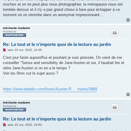
e
moches et on ne peut plus nous photographier, la ménopause nous est
n
o
tombée dessus et il n'y a pas grand chose à faire pour échapper à ce
n
moment où on retombe dans un anonymat impressionant...
l
u
méchante madame
Architecte
Re: Le tout et le n'importe quoi de la lecture au jardin
M
sam. 01 oct. 2022, 10:39
e
s
C'est jour faste aujourd'hui et pourtant je suis pressée. On vient de me
s
conseiller "Sense and sensibility de Jane Austen et oui, il faudrait lire et
a
g
relire Jane Austen si on en a le temps ?
e
Voir les films sut le sujet aussi ?
n
o
'
n
l
u
https://www.babelio.com/livres/Austen-R ... ments/3889
méchante madame
Architecte
Re: Le tout et le n'importe quoi de la lecture au jardin
M
sam. 01 oct. 2022, 10:50
e