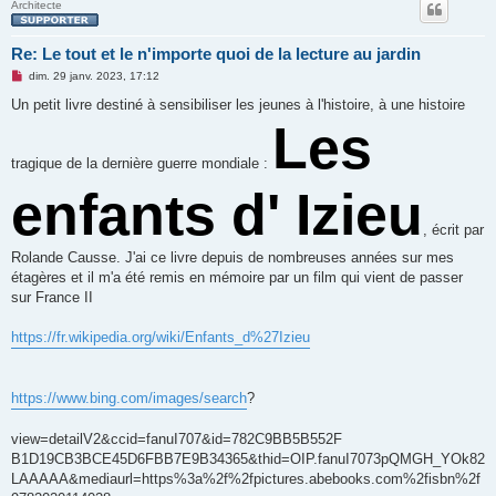
Architecte
Re: Le tout et le n'importe quoi de la lecture au jardin
M
dim. 29 janv. 2023, 17:12
e
s
Un petit livre destiné à sensibiliser les jeunes à l'histoire, à une histoire
s
Les
a
g
e
tragique de la dernière guerre mondiale :
n
o
enfants d' Izieu
n
l
u
, écrit par
Rolande Causse. J'ai ce livre depuis de nombreuses années sur mes
étagères et il m'a été remis en mémoire par un film qui vient de passer
sur France II
https://fr.wikipedia.org/wiki/Enfants_d%27Izieu
https://www.bing.com/images/search
?
view=detailV2&ccid=fanuI707&id=782C9BB5B552F
B1D19CB3BCE45D6FBB7E9B34365&thid=OIP.fanuI7073pQMGH_YOk82
LAAAAA&mediaurl=https%3a%2f%2fpictures.abebooks.com%2fisbn%2f