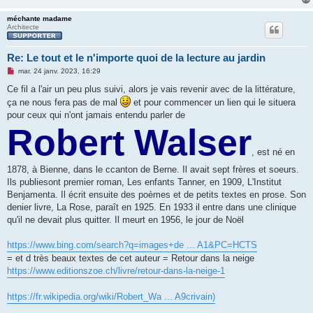
méchante madame
Architecte
Re: Le tout et le n'importe quoi de la lecture au jardin
M
mar. 24 janv. 2023, 16:29
e
s
Ce fil a l'air un peu plus suivi, alors je vais revenir avec de la littérature,
s
ça ne nous fera pas de mal
et pour commencer un lien qui le situera
a
g
pour ceux qui n'ont jamais entendu parler de
e
Robert Walser
n
o
n
, est né en
l
u
1878, à Bienne, dans le ccanton de Berne. Il avait sept frères et soeurs.
Ils publiesont premier roman, Les enfants Tanner, en 1909, L'Institut
Benjamenta. Il écrit ensuite des poèmes et de petits textes en prose. Son
denier livre, La Rose, paraît en 1925. En 1933 il entre dans une clinique
qu'il ne devait plus quitter. Il meurt en 1956, le jour de Noël
https://www.bing.com/search?q=images+de ... A1&PC=HCTS
= et d très beaux textes de cet auteur = Retour dans la neige
https://www.editionszoe.ch/livre/retour-dans-la-neige-1
https://fr.wikipedia.org/wiki/Robert_Wa ... A9crivain)