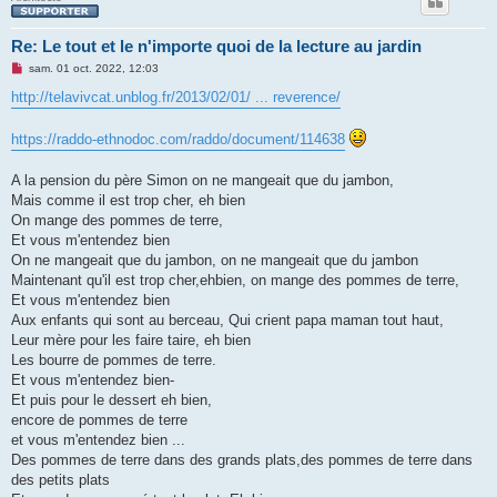
Re: Le tout et le n'importe quoi de la lecture au jardin
M
sam. 01 oct. 2022, 12:03
e
s
http://telavivcat.unblog.fr/2013/02/01/ ... reverence/
s
a
g
https://raddo-ethnodoc.com/raddo/document/114638
e
n
o
A la pension du père Simon on ne mangeait que du jambon,
n
Mais comme il est trop cher, eh bien
l
u
On mange des pommes de terre,
Et vous m'entendez bien
On ne mangeait que du jambon, on ne mangeait que du jambon
Maintenant qu'il est trop cher,ehbien, on mange des pommes de terre,
Et vous m'entendez bien
Aux enfants qui sont au berceau, Qui crient papa maman tout haut,
Leur mère pour les faire taire, eh bien
Les bourre de pommes de terre.
Et vous m'entendez bien-
Et puis pour le dessert eh bien,
encore de pommes de terre
et vous m'entendez bien ...
Des pommes de terre dans des grands plats,des pommes de terre dans
des petits plats