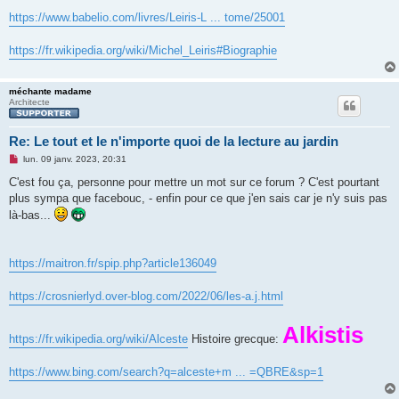
l
u
https://www.babelio.com/livres/Leiris-L ... tome/25001
https://fr.wikipedia.org/wiki/Michel_Leiris#Biographie
méchante madame
Architecte
Re: Le tout et le n'importe quoi de la lecture au jardin
M
lun. 09 janv. 2023, 20:31
e
s
C'est fou ça, personne pour mettre un mot sur ce forum ? C'est pourtant
s
plus sympa que facebouc, - enfin pour ce que j'en sais car je n'y suis pas
a
g
là-bas...
e
n
o
n
https://maitron.fr/spip.php?article136049
l
u
https://crosnierlyd.over-blog.com/2022/06/les-a.j.html
Alkistis
https://fr.wikipedia.org/wiki/Alceste
Histoire grecque:
https://www.bing.com/search?q=alceste+m ... =QBRE&sp=1