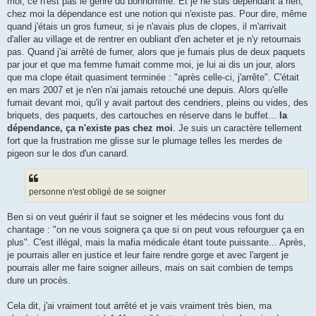
moi, ce n'est pas le genre du bonhomme. Et je ne suis dépendant à rien,
chez moi la dépendance est une notion qui n'existe pas. Pour dire, même
quand j'étais un gros fumeur, si je n'avais plus de clopes, il m'arrivait
d'aller au village et de rentrer en oubliant d'en acheter et je n'y retournais
pas. Quand j'ai arrêté de fumer, alors que je fumais plus de deux paquets
par jour et que ma femme fumait comme moi, je lui ai dis un jour, alors
que ma clope était quasiment terminée : "après celle-ci, j'arrête". C'était
en mars 2007 et je n'en n'ai jamais retouché une depuis. Alors qu'elle
fumait devant moi, qu'il y avait partout des cendriers, pleins ou vides, des
briquets, des paquets, des cartouches en réserve dans le buffet...
la
dépendance, ça n'existe pas chez moi
. Je suis un caractère tellement
fort que la frustration me glisse sur le plumage telles les merdes de
pigeon sur le dos d'un canard.
personne n'est obligé de se soigner
Ben si on veut guérir il faut se soigner et les médecins vous font du
chantage : "on ne vous soignera ça que si on peut vous refourguer ça en
plus". C'est illégal, mais la mafia médicale étant toute puissante... Après,
je pourrais aller en justice et leur faire rendre gorge et avec l'argent je
pourrais aller me faire soigner ailleurs, mais on sait combien de temps
dure un procès.
Cela dit, j'ai vraiment tout arrêté et je vais vraiment très bien, ma