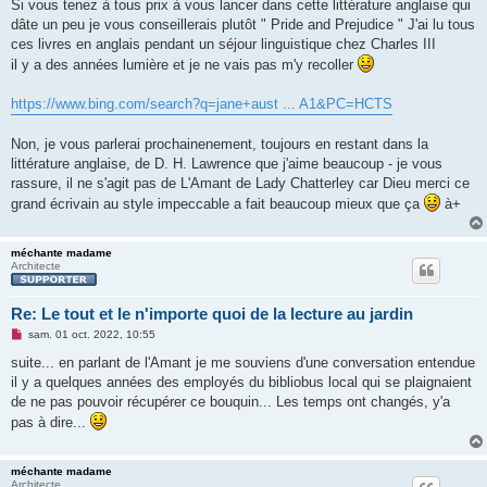
s
Si vous tenez à tous prix à vous lancer dans cette littérature anglaise qui
s
dâte un peu je vous conseillerais plutôt " Pride and Prejudice " J'ai lu tous
a
g
ces livres en anglais pendant un séjour linguistique chez Charles III
e
il y a des années lumière et je ne vais pas m'y recoller
n
o
n
https://www.bing.com/search?q=jane+aust ... A1&PC=HCTS
l
u
Non, je vous parlerai prochainenement, toujours en restant dans la
littérature anglaise, de D. H. Lawrence que j'aime beaucoup - je vous
rassure, il ne s'agit pas de L'Amant de Lady Chatterley car Dieu merci ce
grand écrivain au style impeccable a fait beaucoup mieux que ça
à+
méchante madame
Architecte
Re: Le tout et le n'importe quoi de la lecture au jardin
M
sam. 01 oct. 2022, 10:55
e
s
suite... en parlant de l'Amant je me souviens d'une conversation entendue
s
il y a quelques années des employés du bibliobus local qui se plaignaient
a
g
de ne pas pouvoir récupérer ce bouquin... Les temps ont changés, y'a
e
pas à dire...
n
o
n
l
méchante madame
u
Architecte