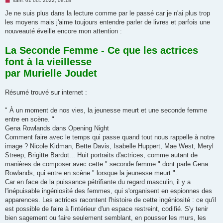
sam. 01 oct. 2022, 08:18
e
s
Je ne suis plus dans la lecture comme par le passé car je n'ai plus trop
s
les moyens mais j'aime toujours entendre parler de livres et parfois une
a
g
nouveauté éveille encore mon attention :
e
n
La Seconde Femme - Ce que les actrices
o
n
font à la vieillesse
l
u
par Murielle Joudet
Résumé trouvé sur internet :
" À un moment de nos vies, la jeunesse meurt et une seconde femme
entre en scène. "
Gena Rowlands dans Opening Night
Comment faire avec le temps qui passe quand tout nous rappelle à notre
image ? Nicole Kidman, Bette Davis, Isabelle Huppert, Mae West, Meryl
Streep, Brigitte Bardot... Huit portraits d'actrices, comme autant de
manières de composer avec cette " seconde femme " dont parle Gena
Rowlands, qui entre en scène " lorsque la jeunesse meurt ".
Car en face de la puissance pétrifiante du regard masculin, il y a
l'inépuisable ingéniosité des femmes, qui s'organisent en espionnes des
apparences. Les actrices racontent l'histoire de cette ingéniosité : ce qu'il
est possible de faire à l'intérieur d'un espace restreint, codifié. S'y tenir
bien sagement ou faire seulement semblant, en pousser les murs, les