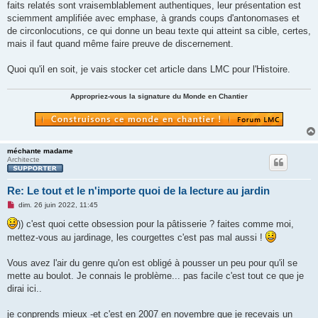
faits relatés sont vraisemblablement authentiques, leur présentation est
sciemment amplifiée avec emphase, à grands coups d'antonomases et
de circonlocutions, ce qui donne un beau texte qui atteint sa cible, certes,
mais il faut quand même faire preuve de discernement.
Quoi qu'il en soit, je vais stocker cet article dans LMC pour l'Histoire.
Appropriez-vous la signature du Monde en Chantier
méchante madame
Architecte
Re: Le tout et le n'importe quoi de la lecture au jardin
M
dim. 26 juin 2022, 11:45
e
s
)) c'est quoi cette obsession pour la pâtisserie ? faites comme moi,
s
mettez-vous au jardinage, les courgettes c'est pas mal aussi !
a
g
e
Vous avez l'air du genre qu'on est obligé à pousser un peu pour qu'il se
n
o
mette au boulot. Je connais le problème... pas facile c'est tout ce que je
n
dirai ici..
l
u
je conprends mieux -et c'est en 2007 en novembre que je recevais un