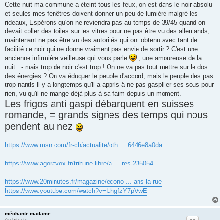
o
Cette nuit ma commune a éteint tous les feux, on est dans le noir absolu
n
et seules mes fenêtres doivent donner un peu de lumière malgré les
l
u
rideaux, Espérons qu'on ne reviendra pas au temps de 39/45 quand on
devait coller des toiles sur les vitres pour ne pas être vu des allemands,
maintenant ne pas être vu des autorités qui ont obtenu avec tant de
facilité ce noir qui ne donne vraiment pas envie de sortir ? C'est une
ancienne infirmière veilleuse qui vous parle
, une amoureuse de la
nuit...- mais trop de noir c'est trop ! On ne va pas tout mettre sur le dos
des énergies ? On va éduquer le peuple d'accord, mais le peuple des pas
trop nantis il y a longtemps qu'il a appris à ne pas gaspiller ses sous pour
rien, vu qu'il ne mange déjà plus à sa faim depuis un moment.
Les frigos anti gaspi débarquent en suisses
romande, = grands signes des temps qui nous
pendent au nez
https://www.msn.com/fr-ch/actualite/oth ... 6446e8a0da
https://www.agoravox.fr/tribune-libre/a ... res-235054
https://www.20minutes.fr/magazine/econo ... ans-la-rue
https://www.youtube.com/watch?v=UhgfzY7pVwE
méchante madame
Architecte