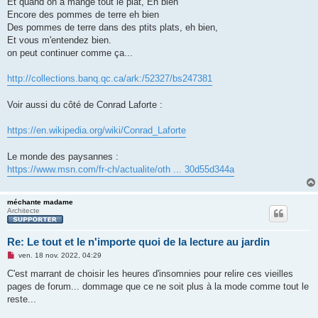
Et quand on a mangé tout le plat, Eh bien
Encore des pommes de terre eh bien
Des pommes de terre dans des ptits plats, eh bien,
Et vous m'entendez bien.
on peut continuer comme ça...
http://collections.banq.qc.ca/ark:/52327/bs247381
Voir aussi du côté de Conrad Laforte :
https://en.wikipedia.org/wiki/Conrad_Laforte
Le monde des paysannes :
https://www.msn.com/fr-ch/actualite/oth ... 30d55d344a
méchante madame
Architecte
Re: Le tout et le n'importe quoi de la lecture au jardin
M
ven. 18 nov. 2022, 04:29
e
s
C'est marrant de choisir les heures d'insomnies pour relire ces vieilles
s
pages de forum... dommage que ce ne soit plus à la mode comme tout le
a
g
reste...
e
n