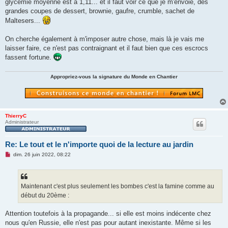
glycémie moyenne est à 1,11... et il faut voir ce que je m'envoie, des
grandes coupes de dessert, brownie, gaufre, crumble, sachet de
Maltesers...
On cherche également à m'imposer autre chose, mais là je vais me
laisser faire, ce n'est pas contraignant et il faut bien que ces escrocs
fassent fortune.
Appropriez-vous la signature du Monde en Chantier
ThierryC
Administrateur
Re: Le tout et le n'importe quoi de la lecture au jardin
M
dim. 26 juin 2022, 08:22
e
s
s
a
g
Maintenant c'est plus seulement les bombes c'est la famine comme au
e
début du 20ème :
n
o
n
Attention toutefois à la propagande... si elle est moins indécente chez
l
u
nous qu'en Russie, elle n'est pas pour autant inexistante. Même si les