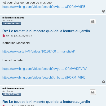
-et pour changer un peu de musique :
https://www.bing.com/videos/search?q=be ... &FORM=VIRE
méchante madame
Architecte
Re: Le tout et le n'importe quoi de la lecture au jardin
M
lun. 11 juil. 2022, 01:14
e
s
Katherine Mansfield
s
a
g
https://www.arte.tv/fr/videos/101967-00 ... mansfield/
e
n
o
Pierre Bachelet :
n
l
u
https://www.bing.com/videos/search?q=yo ... ORM=VDRVRV
https://www.bing.com/videos/search?q=be ... &FORM=VIRE
méchante madame
Architecte
Re: Le tout et le n'importe quoi de la lecture au jardin
M