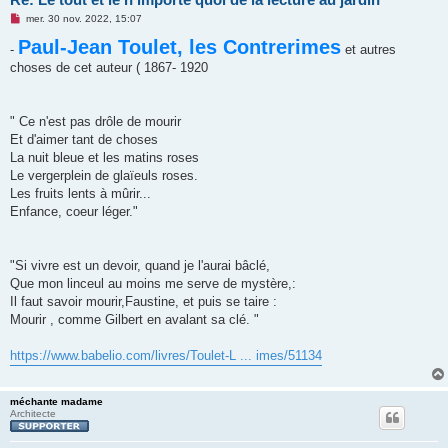
M
mer. 30 nov. 2022, 15:07
e
Paul-Jean Toulet, les Contrerimes
s
-
et autres
s
choses de cet auteur ( 1867- 1920
a
g
e
n
o
" Ce n'est pas drôle de mourir
n
Et d'aimer tant de choses
l
u
La nuit bleue et les matins roses
Le vergerplein de glaïeuls roses.
Les fruits lents à mûrir...
Enfance, coeur léger."
"Si vivre est un devoir, quand je l'aurai bâclé,
Que mon linceul au moins me serve de mystère,:
Il faut savoir mourir,Faustine, et puis se taire :
Mourir , comme Gilbert en avalant sa clé. "
https://www.babelio.com/livres/Toulet-L ... imes/51134
méchante madame
Architecte