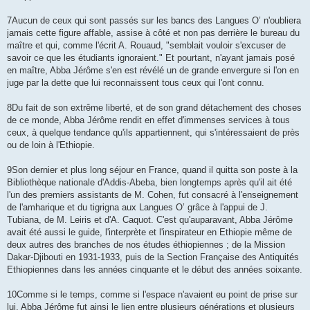
7Aucun de ceux qui sont passés sur les bancs des Langues O’ n'oubliera
jamais cette figure affable, assise à côté et non pas derrière le bureau du
maître et qui, comme l'écrit A. Rouaud, "semblait vouloir s'excuser de
savoir ce que les étudiants ignoraient." Et pourtant, n'ayant jamais posé
en maître, Abba Jérôme s'en est révélé un de grande envergure si l'on en
juge par la dette que lui reconnaissent tous ceux qui l'ont connu.
8Du fait de son extrême liberté, et de son grand détachement des choses
de ce monde, Abba Jérôme rendit en effet d'immenses services à tous
ceux, à quelque tendance qu'ils appartiennent, qui s'intéressaient de près
ou de loin à l'Ethiopie.
9Son dernier et plus long séjour en France, quand il quitta son poste à la
Bibliothèque nationale d'Addis-Abeba, bien longtemps après qu'il ait été
l'un des premiers assistants de M. Cohen, fut consacré à l'enseignement
de l'amharique et du tigrigna aux Langues O’ grâce à l'appui de J.
Tubiana, de M. Leiris et d'A. Caquot. C'est qu'auparavant, Abba Jérôme
avait été aussi le guide, l'interprète et l'inspirateur en Ethiopie même de
deux autres des branches de nos études éthiopiennes ; de la Mission
Dakar-Djibouti en 1931-1933, puis de la Section Française des Antiquités
Ethiopiennes dans les années cinquante et le début des années soixante.
10Comme si le temps, comme si l'espace n'avaient eu point de prise sur
lui, Abba Jérôme fut ainsi le lien entre plusieurs générations et plusieurs