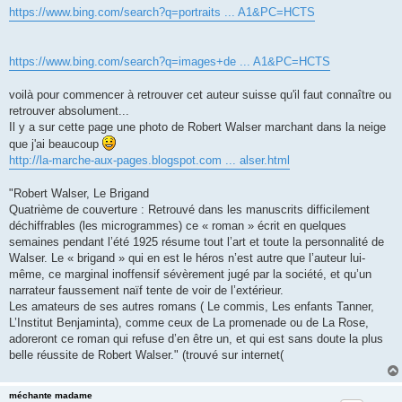
https://www.bing.com/search?q=portraits ... A1&PC=HCTS
https://www.bing.com/search?q=images+de ... A1&PC=HCTS
voilà pour commencer à retrouver cet auteur suisse qu'il faut connaître ou
retrouver absolument...
Il y a sur cette page une photo de Robert Walser marchant dans la neige
que j'ai beaucoup
http://la-marche-aux-pages.blogspot.com ... alser.html
"Robert Walser, Le Brigand
Quatrième de couverture : Retrouvé dans les manuscrits difficilement
déchiffrables (les microgrammes) ce « roman » écrit en quelques
semaines pendant l’été 1925 résume tout l’art et toute la personnalité de
Walser. Le « brigand » qui en est le héros n’est autre que l’auteur lui-
même, ce marginal inoffensif sévèrement jugé par la société, et qu’un
narrateur faussement naïf tente de voir de l’extérieur.
Les amateurs de ses autres romans ( Le commis, Les enfants Tanner,
L’Institut Benjaminta), comme ceux de La promenade ou de La Rose,
adoreront ce roman qui refuse d’en être un, et qui est sans doute la plus
belle réussite de Robert Walser." (trouvé sur internet(
méchante madame