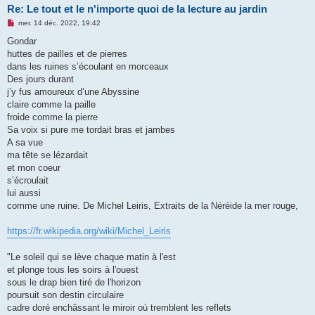
Re: Le tout et le n'importe quoi de la lecture au jardin
M
mer. 14 déc. 2022, 19:42
e
s
Gondar
s
huttes de pailles et de pierres
a
g
dans les ruines s’écoulant en morceaux
e
Des jours durant
n
o
j’y fus amoureux d’une Abyssine
n
claire comme la paille
l
u
froide comme la pierre
Sa voix si pure me tordait bras et jambes
A sa vue
ma tête se lézardait
et mon coeur
s’écroulait
lui aussi
comme une ruine. De Michel Leiris, Extraits de la Néréide la mer rouge,
https://fr.wikipedia.org/wiki/Michel_Leiris
"Le soleil qui se lève chaque matin à l'est
et plonge tous les soirs à l'ouest
sous le drap bien tiré de l'horizon
poursuit son destin circulaire
cadre doré enchâssant le miroir où tremblent les reflets