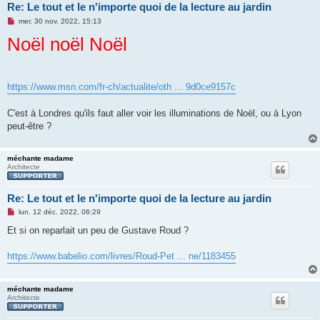
Re: Le tout et le n'importe quoi de la lecture au jardin
M
mer. 30 nov. 2022, 15:13
e
Noël noël Noël
s
s
a
g
e
n
https://www.msn.com/fr-ch/actualite/oth ... 9d0ce9157c
o
n
l
C'est à Londres qu'ils faut aller voir les illuminations de Noël, ou à Lyon
u
peut-être ?
méchante madame
Architecte
Re: Le tout et le n'importe quoi de la lecture au jardin
M
lun. 12 déc. 2022, 06:29
e
s
Et si on reparlait un peu de Gustave Roud ?
s
a
g
https://www.babelio.com/livres/Roud-Pet ... ne/1183455
e
n
o
n
méchante madame
l
Architecte
u