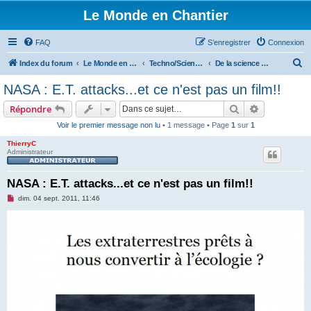
Le Monde en Chantier
FAQ
S’enregistrer
Connexion
R
Index du forum
Le Monde en Chantier
Techno/Sciences
De la science à la Science-fiction
e
NASA : E.T. attacks...et ce n'est pas un film!!
c
Rechercher
Recherche 
Répondre
h
Voir le premier message non lu
• 1 message • Page
1
sur
1
e
ThierryC
r
Administrateur
c
h
NASA : E.T. attacks...et ce n'est pas un film!!
e
M
dim. 04 sept. 2011, 11:46
e
r
s
s
a
g
e
n
o
n
l
u